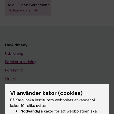
Är du Evelyn Göransson?
Redigera din profil
Huvudmeny
Utbildning
Forskarutbildning
Forskning
Om KI
Vi använder kakor (cookies)
På gång
På Karolinska Institutets webbplats använder vi
Nyheter
kakor för olika syften:
Nödvändiga
kakor för att webbplatsen ska
Kalender