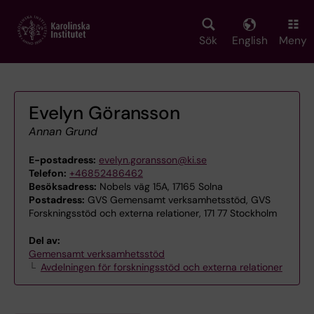
Skip
to
main
Sök
English
Meny
content
Evelyn Göransson
Annan Grund
E-postadress:
evelyn.goransson@ki.se
Telefon:
+46852486462
Besöksadress:
Nobels väg 15A, 17165 Solna
Postadress:
GVS Gemensamt verksamhetsstöd, GVS
Forskningsstöd och externa relationer, 171 77 Stockholm
Del av:
Gemensamt verksamhetsstöd
Avdelningen för forskningsstöd och externa relationer