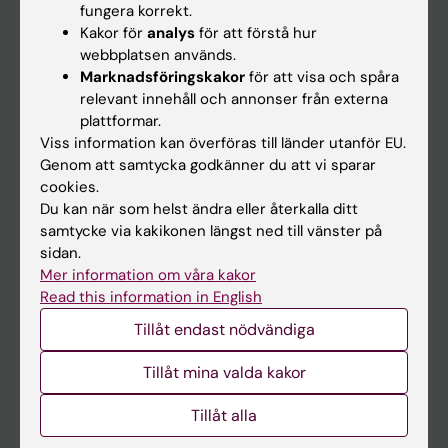
fungera korrekt.
Kakor för
analys
för att förstå hur
Student
webbplatsen används.
Marknadsföringskakor
för att visa och spåra
Ladok
relevant innehåll och annonser från externa
Canvas
plattformar.
Viss information kan överföras till länder utanför EU.
Schema
Genom att samtycka godkänner du att vi sparar
Studentmejlen
cookies.
Du kan när som helst ändra eller återkalla ditt
Kurs- och programwebbar
samtycke via kakikonen längst ned till vänster på
Student på KI
sidan.
Mer information om våra kakor
Read this information in English
Medarbetare
Tillåt endast nödvändiga
Medarbetarportalen
Tillåt mina valda kakor
Kontakta och besök KI
Tillåt alla
Universitetsbiblioteket