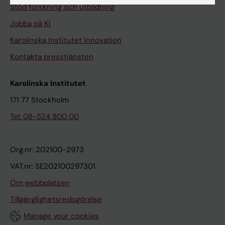
Stöd forskning och utbildning
Jobba på KI
Karolinska Institutet Innovation
Kontakta presstjänsten
Karolinska Institutet
171 77 Stockholm
Tel: 08-524 800 00
Org.nr: 202100-2973
VAT.nr: SE202100297301
Om webbplatsen
Tillgänglighetsredogörelse
Manage your cookies