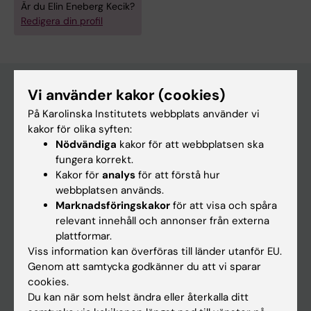
Är du Elin Eneberg Kecik?
Redigera din profil
Vi använder kakor (cookies)
På Karolinska Institutets webbplats använder vi
Huvudmeny
kakor för olika syften:
Utbildning
Nödvändiga
kakor för att webbplatsen ska
fungera korrekt.
Forskarutbildning
Kakor för
analys
för att förstå hur
Forskning
webbplatsen används.
Marknadsföringskakor
för att visa och spåra
Om KI
relevant innehåll och annonser från externa
plattformar.
Viss information kan överföras till länder utanför EU.
På gång
Genom att samtycka godkänner du att vi sparar
Nyheter
cookies.
Du kan när som helst ändra eller återkalla ditt
Kalender