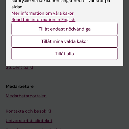
samtycke via kakikonen längst ned till vänster på
sidan.
Student
Mer information om våra kakor
Read this information in English
Ladok
Tillåt endast nödvändiga
Canvas
Schema
Tillåt mina valda kakor
Studentmejlen
Tillåt alla
Kurs- och programwebbar
Student på KI
Medarbetare
Medarbetarportalen
Kontakta och besök KI
Universitetsbiblioteket