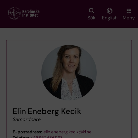
Skip
to
main
Sök
English
Meny
content
Elin Eneberg Kecik
Samordnare
E-postadress:
elin.eneberg.kecik@ki.se
Telefon:
+46852486933