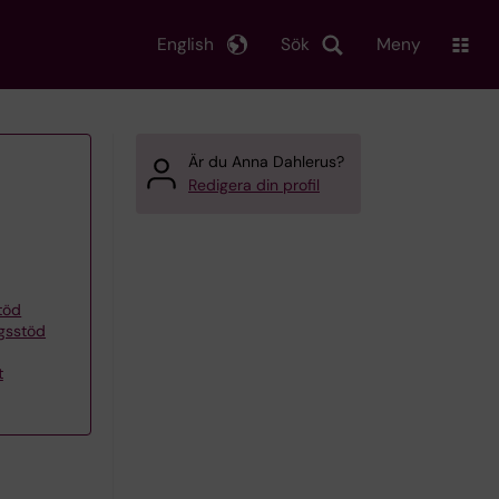
English
Sök
Meny
Är du Anna Dahlerus?
Redigera din profil
töd
ngsstöd
t