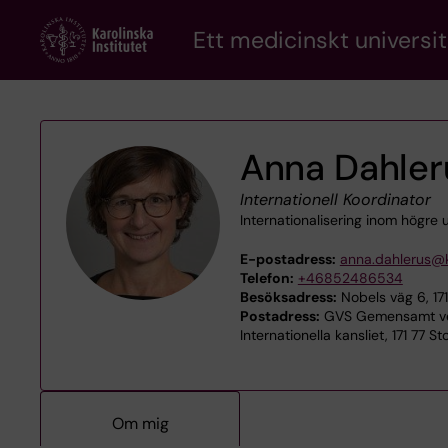
Skip
Ett medicinskt universit
to
main
content
Anna Dahler
Internationell Koordinator
Internationalisering inom högre
E-postadress:
anna.dahlerus@k
Telefon:
+46852486534
Besöksadress:
Nobels väg 6, 17
Postadress:
GVS Gemensamt ve
Internationella kansliet, 171 77 S
Om mig