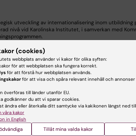
egisk utveckling av internationalisering inom utbildning 
ad nivå vid Karolinska Institutet, i samverkan med Kom
dningsprogrammen.
onell koordinator driver jag utveckling av internationella
kakor (cookies)
rskap, avtalshantering samt integration av internatione
tutets webbplats använder vi kakor för olika syften:
etslösningar i utbildningarna. Arbetet omfattar stöd till
akor för att webbplatsen ska fungera korrekt.
analytikerprogrammet, läkarprogrammet, kandidat- och
lys
för att förstå hur webbplatsen används.
iomedicin samt KI:s övriga globala magister- och maste
ingskakor
för att visa och spåra relevant innehåll och annonser
 systemstödet Mobility-Online.
 överföras till länder utanför EU.
e vid KI och bidrar till att utveckla strategiska samarbe
 godkänner du att vi sparar cookies.
 inom nätverket.
t ändra eller återkalla ditt samtycke via kakikonen längst ned til
 våra kakor
on in English
nödvändiga
Tillåt mina valda kakor
Ti