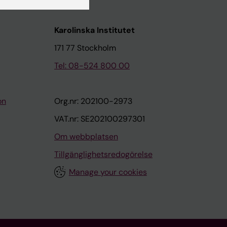
Karolinska Institutet
171 77 Stockholm
Tel: 08-524 800 00
on
Org.nr: 202100-2973
VAT.nr: SE202100297301
Om webbplatsen
Tillgänglighetsredogörelse
Manage your cookies