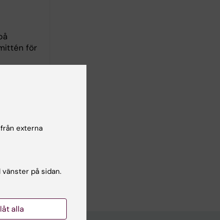
på
mittén för
lla
 bland
rprogram.
 från externa
ten och
l vänster på sidan.
llåt alla