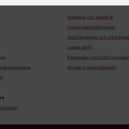
Kontakta och besök KI
Universitetsbiblioteket
Stöd forskning och utbildning
Jobba på KI
len
Karolinska Institutet Innovati
programwebbar
Kontakta presstjänsten
KI
re
portalen