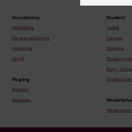
Huvudmeny
Student
Utbildning
Ladok
Forskarutbildning
Canvas
Forskning
Schema
Om KI
Studentmej
Kurs- och 
På gång
Student på 
Nyheter
Kalender
Medarbeta
Medarbetar