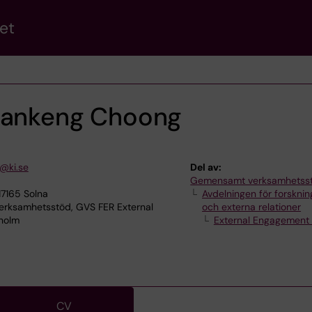
et
iankeng Choong
@ki.se
Del av:
Gemensamt verksamhetss
17165 Solna
Avdelningen för forskni
ksamhetsstöd, GVS FER External
och externa relationer
kholm
External Engagement 
CV