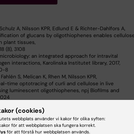
 Schulz A, Nilsson KPR, Edlund E & Richter-Dahlfors A,
fication of glucans by oligothiophenes enables cellulos
 plant tissues,
18 (8), 3108
icrobiology: an integrated approach for intravital
en interactions, Karolinska Institutet library, 2017,
10-8
 Fahlén S, Melican K, Rhen M, Nilsson KPR,
al-time optotracing of curli and cellulose in live
sing luminescent oligothiophenes, npj Biofilms and
6024
Steiner SE, Melican K, Nilsson KPR, Edlund U,
kakor (cookies)
ondestructive, real-time determination and visualization
lulose and lignin by luminescent oligothiophenes,
tutets webbplats använder vi kakor för olika syften:
16 (6), 35578
akor för att webbplatsen ska fungera korrekt.
 H, Richter-Dahlfors A, Intergrated pathophysiology of
lys
för att förstå hur webbplatsen används.