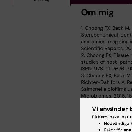
Om mig
1. Choong FX, Bäck M,
Stereochemical identi
anatomical mapping in
Scientific Reports, 20
2. Choong FX, Tissue m
studies of host-pathog
ISBN: 978-91-7676-7
3. Choong FX, Bäck M,
Richter-Dahlfors A, Re
Salmonella biofilms u
Microbiomes, 2016, 1
4. Choong FX, Bäck M, 
Vi använder 
Richter-Dahlfors A, N
of cellulose, hemicel
På Karolinska Insti
Scientific Reports, 20
Nödvändiga
k
5. Choong FX, Antypas
Kakor för
ana