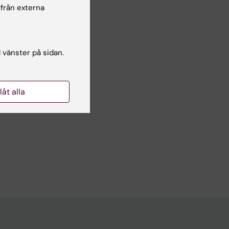
 från externa
d
l vänster på sidan.
llåt alla