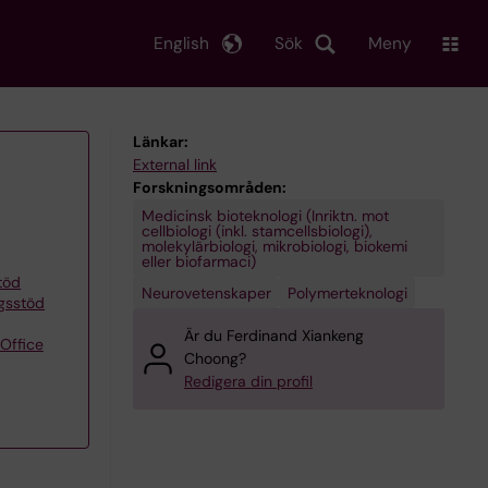
English
Sök
Meny
Länkar:
External link
Forskningsområden:
Medicinsk bioteknologi (Inriktn. mot
cellbiologi (inkl. stamcellsbiologi),
molekylärbiologi, mikrobiologi, biokemi
eller biofarmaci)
töd
Neurovetenskaper
Polymerteknologi
ngsstöd
Är du Ferdinand Xiankeng
Office
Choong?
Redigera din profil