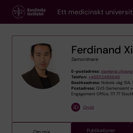
Skip
Ett medicinskt universit
to
main
content
Ferdinand X
Samordnare
E-postadress:
xiankeng.choong
Telefon:
+46852486646
Besöksadress:
Nobels väg 15A, 
Postadress:
GVS Gemensamt ver
Engagement Office, 171 77 Stoc
Orcid
Publikationer
Om mig