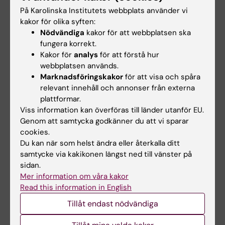
SOLIID - Uthållighet i
På Karolinska Institutets webbplats använder vi
kakor för olika syften:
organisatoriskt
Nödvändiga
kakor för att webbplatsen ska
lärande, innovation,
fungera korrekt.
förbättring, och
Kakor för
analys
för att förstå hur
utveckling inom vård
webbplatsen används.
och omsorg – Monica
Marknadsföringskakor
för att visa och spåra
relevant innehåll och annonser från externa
Nyströms grupp
plattformar.
Viss information kan överföras till länder utanför EU.
Nationellt centrum för suicidforskning
Genom att samtycka godkänner du att vi sparar
och prevention, NASP
cookies.
Du kan när som helst ändra eller återkalla ditt
Nationellt centrum för
samtycke via kakikonen längst ned till vänster på
suicidforskning och
sidan.
Mer information om våra kakor
prevention
Read this information in English
Suicide and mental
Tillåt endast nödvändiga
health lab – Vladimir