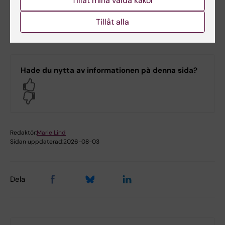
Tillåt mina valda kakor
Carli och Gergö
Hadlaczkys grupp
Tillåt alla
Hade du nytta av informationen på denna sida?
Yes
No
Redaktör:
Marie Lind
Sidan uppdaterad:
2026-08-03
Dela