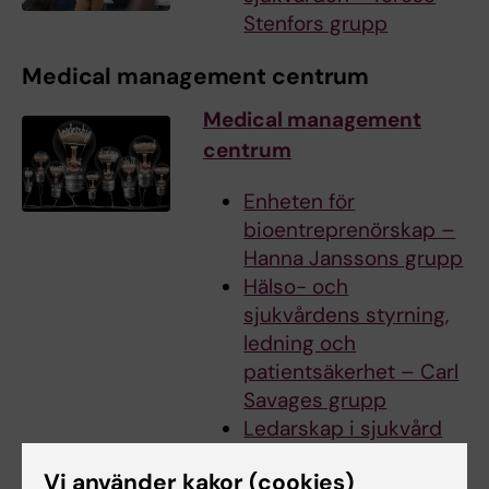
Stenfors grupp
Medical management centrum
Medical management
centrum
Enheten för
bioentreprenörskap –
Hanna Janssons grupp
Hälso- och
sjukvårdens styrning,
ledning och
patientsäkerhet – Carl
Savages grupp
Ledarskap i sjukvård
och akademi – Mia von
Vi använder kakor (cookies)
Knorrings grupp