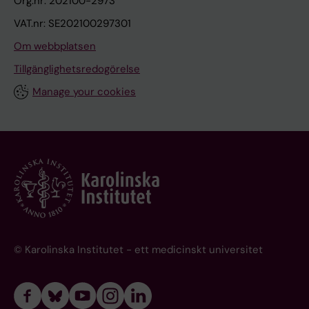
Org.nr: 202100-2973
VAT.nr: SE202100297301
Om webbplatsen
Tillgänglighetsredogörelse
Manage your cookies
© Karolinska Institutet - ett medicinskt universitet