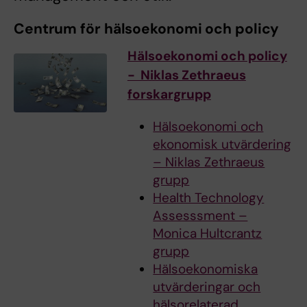
Centrum för hälsoekonomi och policy
Hälsoekonomi och policy
- Niklas Zethraeus
forskargrupp
Hälsoekonomi och
ekonomisk utvärdering
– Niklas Zethraeus
grupp
Health Technology
Assesssment –
Monica Hultcrantz
grupp
Hälsoekonomiska
utvärderingar och
hälsorelaterad