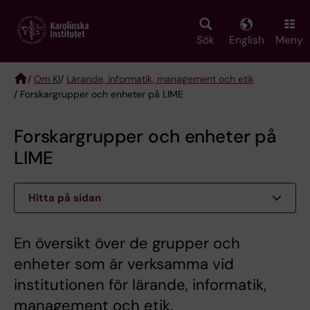
Skip
to
main
Sök
English
Meny
content
/
Om KI
/
Lärande, informatik, management och etik
/ Forskargrupper och enheter på LIME
Breadcrumb
Forskargrupper och enheter på
LIME
Hitta på sidan
En översikt över de grupper och
enheter som är verksamma vid
institutionen för lärande, informatik,
management och etik.