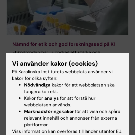
Nämnd för etik och god forskningssed på KI
Etiknämnden har i uppdrag att stärka och
vidareutveckla KI:s arbete med human- och
Vi använder kakor (cookies)
försöksdjursetik och god forskningssed.
På Karolinska Institutets webbplats använder vi
kakor för olika syften:
Nödvändiga
kakor för att webbplatsen ska
fungera korrekt.
Kakor för
analys
för att förstå hur
webbplatsen används.
Marknadsföringskakor
för att visa och spåra
relevant innehåll och annonser från externa
plattformar.
Viss information kan överföras till länder utanför EU.