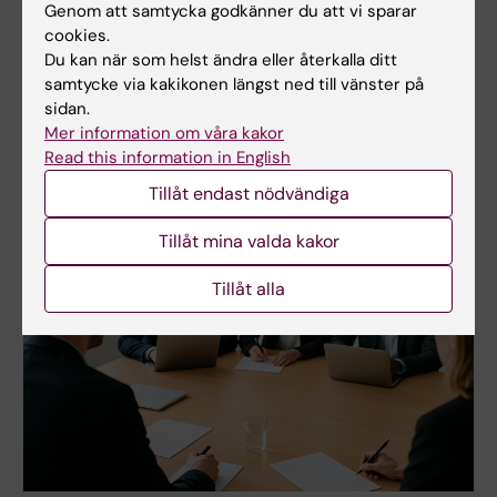
Genom att samtycka godkänner du att vi sparar
cookies.
Du kan när som helst ändra eller återkalla ditt
samtycke via kakikonen längst ned till vänster på
Så hanteras misstänkt fusk
sidan.
Mer information om våra kakor
Fusk bland studenter
Read this information in English
Så anmäls och utreds forskningsfusk
Tillåt endast nödvändiga
Tillåt mina valda kakor
Tillåt alla