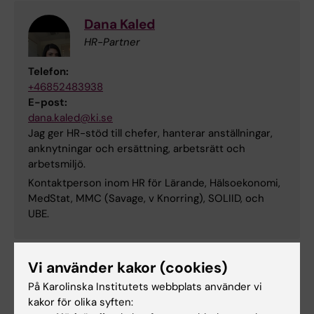
Dana Kaled
HR-Partner
Telefon:
+46852483938
E-post:
dana.kaled@ki.se
Jag ger HR-stöd till chefer, hanterar anställningar,
anknytningar och ersättning, arbetsrätt och
arbetsmiljö.
Kontaktperson inom HR för Lärande, Hälsoekonomi,
MedStat, MMC (Savage, v Knorring), SOLIID, och
UBE.
Institutionssamordnare
Vi använder kakor (cookies)
På Karolinska Institutets webbplats använder vi
kakor för olika syften: