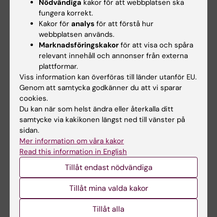
Nödvändiga
kakor för att webbplatsen ska
Charlotte Rossland
fungera korrekt.
Samordnare
Kakor för
analys
för att förstå hur
webbplatsen används.
Telefon:
Marknadsföringskakor
för att visa och spåra
+46852485973
relevant innehåll och annonser från externa
E-post:
plattformar.
charlotte.rossland@ki.se
Viss information kan överföras till länder utanför EU.
Jag samordnar möten och stöttar LIME:s ledning
Genom att samtycka godkänner du att vi sparar
och chefsforum.
cookies.
Du kan när som helst ändra eller återkalla ditt
samtycke via kakikonen längst ned till vänster på
Kommunikation och webb
sidan.
För frågor som rör kommunikation och webb
Mer information om våra kakor
Read this information in English
är du välkommen att höra av dig till
kommunikation@lime.ki.se
Tillåt endast nödvändiga
Varje centrum/enhet på LIME har egna
lokala
Tillåt mina valda kakor
webbredaktörer.
Tillåt alla