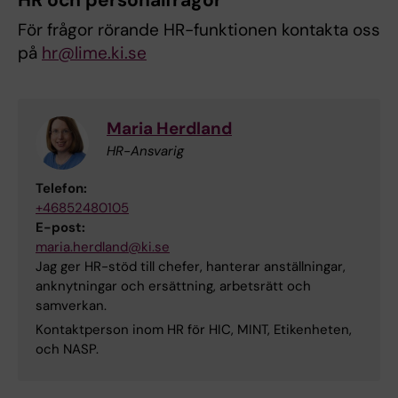
HR och personalfrågor
För frågor rörande HR-funktionen kontakta oss
på
hr@lime.ki.se
Maria Herdland
HR-Ansvarig
Telefon:
+46852480105
E-post:
maria.herdland@ki.se
Jag ger HR-stöd till chefer, hanterar anställningar,
anknytningar och ersättning, arbetsrätt och
samverkan.
Kontaktperson inom HR för HIC, MINT, Etikenheten,
och NASP.