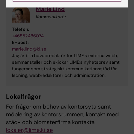
Marie Lind
Kommunikatör
Telefon:
+46852486074
E-post:
marie.lind@ki.se
Jag är bl a huvudredaktör för LIME:s externa webb,
sammanställer och skickar LIME:s nyhetsbrev samt
fungerar som strategiskt kommunikationsstöd för
ledning, webbredaktörer och administration.
Lokalfrågor
För frågor om behov av kontorsyta samt
möblering av kontorsrummen, kontakt med
städ- och blomsterfirma kontakta
lokaler@lime.ki.se