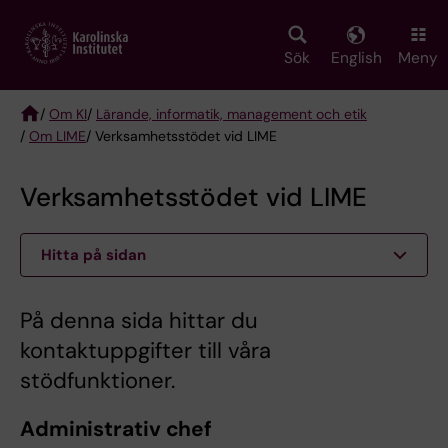
Skip
to
main
Sök
English
Meny
content
/
Om KI
/
Lärande, informatik, management och etik
/
Om LIME
/ Verksamhetsstödet vid LIME
Breadcrumb
Verksamhetsstödet vid LIME
Hitta på sidan
På denna sida hittar du
kontaktuppgifter till våra
stödfunktioner.
Administrativ chef