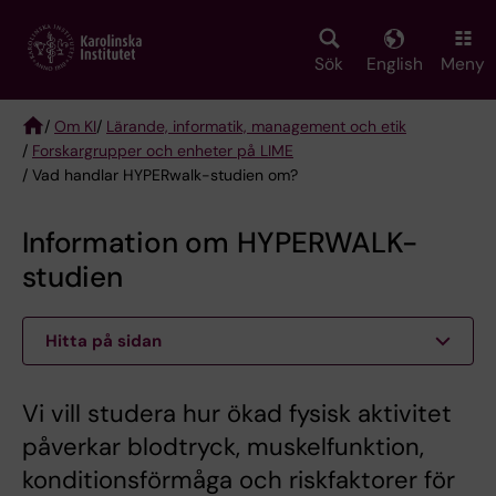
Skip
to
main
Sök
English
Meny
content
/
Om KI
/
Lärande, informatik, management och etik
/
Forskargrupper och enheter på LIME
Breadcrumb
/ Vad handlar HYPERwalk-studien om?
Information om HYPERWALK-
studien
Hitta på sidan
Vi vill studera hur ökad fysisk aktivitet
påverkar blodtryck, muskelfunktion,
konditionsförmåga och riskfaktorer för