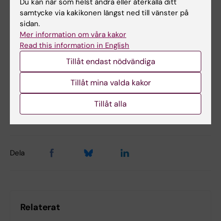
Du kan när som helst ändra eller återkalla ditt
samtycke via kakikonen längst ned till vänster på
sidan.
Mer information om våra kakor
Hade du nytta av informationen på denna sida?
Read this information in English
Yes
Tillåt endast nödvändiga
No
Tillåt mina valda kakor
Innehållsgranskare:
Tillåt alla
Pontus Andell
Sidan uppdaterad:
2026-06-15
Dela
Relaterat