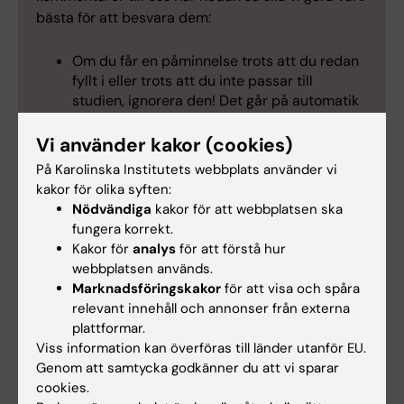
bästa för att besvara dem:
Om du får en påminnelse trots att du redan
fyllt i eller trots att du inte passar till
studien, ignorera den! Det går på automatik
och dessvärre så får några personer flera
påminnelser. Vi ber om ursäkt för detta!
Vi använder kakor (cookies)
Du behöver inte svara "nej" till att delta,
På Karolinska Institutets webbplats använder vi
strunta bara i att skicka en intresseanmälan.
kakor för olika syften:
Du behöver inte heller förklara varför du inte
Nödvändiga
kakor för att webbplatsen ska
kan/vill vara med.
fungera korrekt.
Vi kan inte avslöja hur grupperna delas in i
Kakor för
analys
för att förstå hur
förväg.
webbplatsen används.
Marknadsföringskakor
för att visa och spåra
Specifika frågor bör du maila direkt till
relevant innehåll och annonser från externa
projektledaren
.
plattformar.
Uppfyller du inte kriterierna kan du inte
Viss information kan överföras till länder utanför EU.
medverka. Inga undantag.
Genom att samtycka godkänner du att vi sparar
cookies.