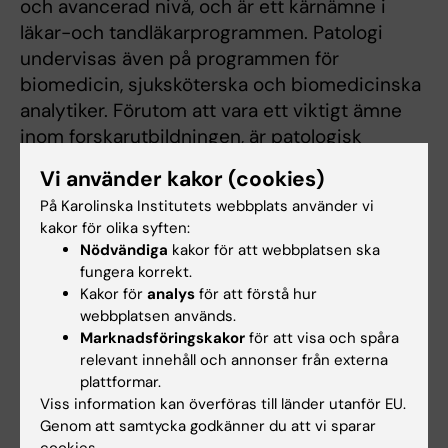
och avancerad nivå, och är ett kärnämne i
läkar-och tandläkarprogrammen. Patologi
undervisas även på programmen för
biomedicin, sjuksköterska och biomedicinska
analytiker. Förutom att vara ett viktigt ämne
inom forskarutbildningen, är patologisk
kompetens ofta efterfrågad i kliniska
Vi använder kakor (cookies)
doktorandprojekt, där akademiska och
På Karolinska Institutets webbplats använder vi
kliniska patologer fungerar som
kakor för olika syften:
samarbetspartners.
Nödvändiga
kakor för att webbplatsen ska
fungera korrekt.
Kakor för
analys
för att förstå hur
webbplatsen används.
Marknadsföringskakor
för att visa och spåra
relevant innehåll och annonser från externa
Innehållsgranskare:
plattformar.
Dhifaf Sarhan
Viss information kan överföras till länder utanför EU.
Sidan uppdaterad:
2026-07-29
Genom att samtycka godkänner du att vi sparar