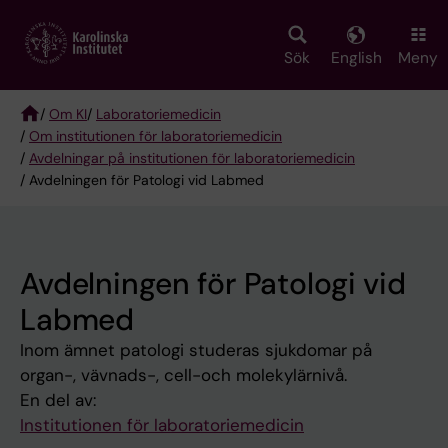
Skip
to
main
Sök
English
Meny
content
/
Om KI
/
Laboratoriemedicin
/
Om institutionen för laboratoriemedicin
Breadcrumb
/
Avdelningar på institutionen för laboratoriemedicin
/ Avdelningen för Patologi vid Labmed
Avdelningen för Patologi vid
Labmed
Inom ämnet patologi studeras sjukdomar på
organ-, vävnads-, cell-och molekylärnivå.
En del av:
Institutionen för laboratoriemedicin