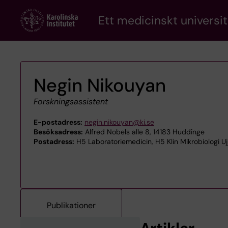
Skip
Ett medicinskt universit
to
main
content
Negin Nikouyan
Forskningsassistent
E-postadress:
negin.nikouyan@ki.se
Besöksadress:
Alfred Nobels alle 8, 14183 Huddinge
Postadress:
H5 Laboratoriemedicin, H5 Klin Mikrobiologi Uj
Publikationer