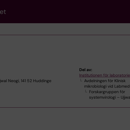
et
Del av:
Institutionen för laborator
jwal Neogi, 141 52 Huddinge
Avdelningen för Klinisk
mikrobiologi vid Labmed
Forskargruppen för
systemvirologi – Ujjw