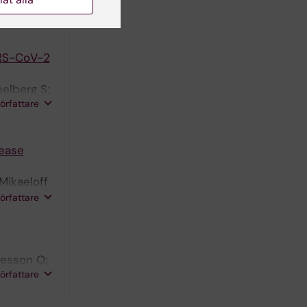
ARS-CoV-2
elberg S;
författare
sease
Mikaeloff
 G; Asghar
författare
 Neogi U
vesson O;
författare