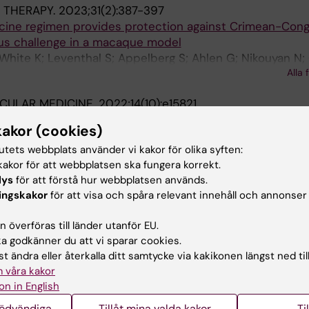
 THERAPY.
2023;31(2):387-397
ine regimen provides protection against Crimean-Con
rus challenge in a macaque model
te K; Leventhal S; Appelberg S; Ahlen G; Nikouyan N; 
Alla 
aglio J; Mirazimi A; Sallberg M; Feldmann H
CULAR MEDICINE.
2022;14(10):e15821
DNA vaccine inducing highly cross-reactive neutralizin
kakor (cookies)
s
tutets webbplats använder vi kakor för olika syften:
 Yan J; Nikouyan N; Weber S; Larsson O; Hoglund U; Alem
akor för att webbplatsen ska fungera korrekt.
 Apro J; Gidlund E-K; Tuvesson O; Salati S; Cadossi M; T
Alla 
lys
för att förstå hur webbplatsen används.
azimi A; Sallberg M
ingskakor
för att visa och spåra relevant innehåll och annonser
 & CELLULAR PROTEOMICS.
2021;20:100159
on Associated With COVID-19 Disease Severity and SA
 överföras till länder utanför EU.
 godkänner du att vi sparar cookies.
 H; Ambikan AT; Gupta S; Sperk M; Svensson-Akusjarvi S;
t ändra eller återkalla ditt samtycke via kakikonen längst ned til
n E; Ponnan SM; Rodriguez JE; Nikouyan N; Odeh A; Ahlen
Alla 
 våra kakor
backa J; Nowak P; Vegvari A; Sonnerborg A; Treutiger CJ;
on in English
nödvändiga
Tillåt mina valda kakor
Ti