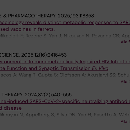
E & PHARMACOTHERAPY.
2025;193:118858
accinology reveals distinct metabolic responses to SA
ed vaccines in ferrets.
ikaeloff F; Rezene S; Yan J; Nikouyan N; Revanna CB; App
Alla 
; Neogi U; Gupta S
SCIENCE.
2025;12(16):2416453
ironment in Immunometabolically Impaired HIV Infectio
te Function and Synaptic Transmission
Ex Vivo
Escos A; Wang T; Gupta S; Olofsson A; Akusjarvi SS; Schu
uyan N; Knudsen AD; Vestad B; Hogh J; Hov JR; Benfield T
Alla 
; Benfeitas R; Vegvari A; O'Mahony L; Savai R; Bjorkstrom
 THERAPY.
2024;32(2):540-555
s JP; Weiss S; Mardinoglu A; Varshney MK; Karlsson AC;
cine-induced SARS-CoV-2-specific neutralizing antibodi
nd disease
Nikouyan N; Appelberg S; Silva DN; Yao H; Pasetto A; Webe
oglund U; Bogdanovic G; Grabbe M; Aleman S; Szekely L;
Alla 
K; Cadossi M; Salati S; Tegel H; Hober S; Frelin L; Mirazi