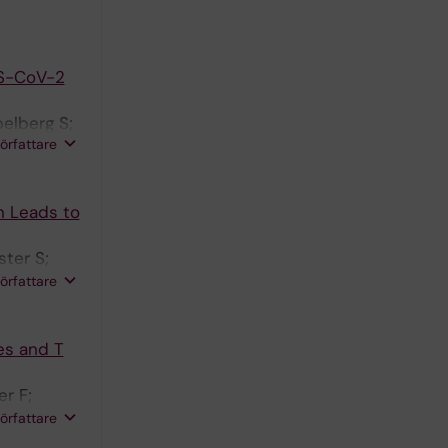
RS-CoV-2
elberg S;
författare
n Leads to
ster S;
; Troseid
författare
 NK;
 Syed YA;
es and T
r F;
 Szakos A;
författare
mi A;