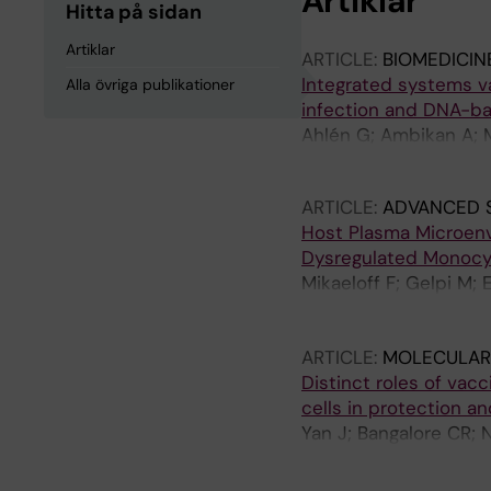
Artiklar
Hitta på sidan
Artiklar
ARTICLE:
BIOMEDICIN
Integrated systems v
Alla övriga publikationer
infection and DNA-bas
Ahlén G; Ambikan A; M
Mirazimi A; Sällberg M
ARTICLE:
ADVANCED 
Host Plasma Microenv
Dysregulated Monocy
Mikaeloff F; Gelpi M; 
Naval P; Sood V; Niko
M; Pawar V; Rucevic M
ARTICLE:
MOLECULAR
Lourda M; de Magalhae
Distinct roles of vac
Nielsen SD; Neogi U
cells in protection a
Yan J; Bangalore CR; 
Weber S; Larsson O; H
Tuvesson O; Gidlund E-