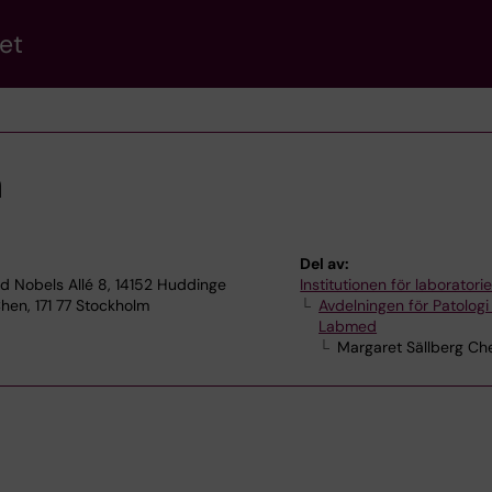
et
a
Del av:
ed Nobels Allé 8, 14152 Huddinge
Institutionen för laborator
hen, 171 77 Stockholm
Avdelningen för Patologi
Labmed
Margaret Sällberg Ch