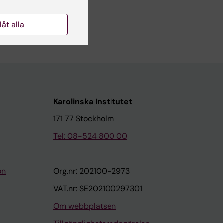
llåt alla
Karolinska Institutet
171 77 Stockholm
Tel: 08-524 800 00
on
Org.nr: 202100-2973
VAT.nr: SE202100297301
Om webbplatsen