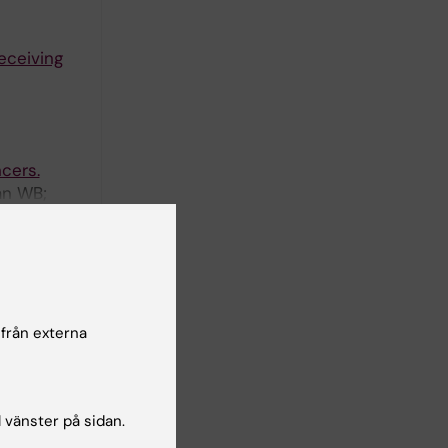
eceiving
cers.
an WB;
författare
 från externa
l vänster på sidan.