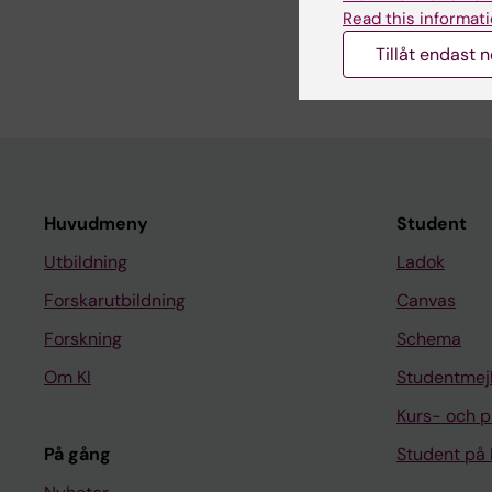
REVIEW:
CELLULAR O
Read this informati
miRNAs in head and n
Tillåt endast 
Nagadia R; Pandit P;
Huvudmeny
Student
Utbildning
Ladok
Forskarutbildning
Canvas
Forskning
Schema
Om KI
Studentmej
Kurs- och 
På gång
Student på 