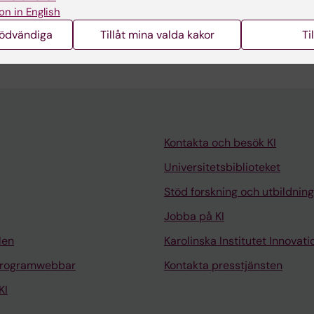
NCOLOGY.
2013;36(1):1-7
on in English
eck cancer revisited.
nödvändiga
Tillåt mina valda kakor
Ti
 Coman WB; Cooper-White J; Punyadeera C
Kontakta och besök KI
Universitetsbiblioteket
Stöd forskning och utbildning
Jobba på KI
len
Karolinska Institutet Innovati
programwebbar
Kontakta presstjänsten
KI