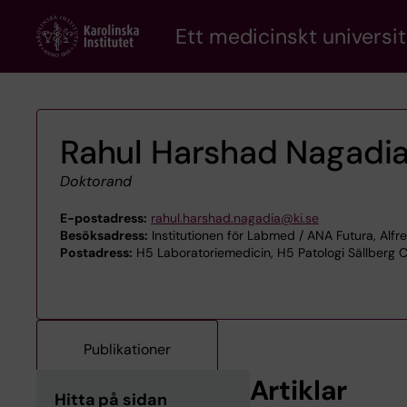
Skip
Ett medicinskt universit
to
main
content
Rahul Harshad Nagadi
Doktorand
E-postadress:
rahul.harshad.nagadia@ki.se
Besöksadress:
Institutionen för Labmed / ANA Futura, Alfr
Postadress:
H5 Laboratoriemedicin, H5 Patologi Sällberg C
Publikationer
Artiklar
Hitta på sidan