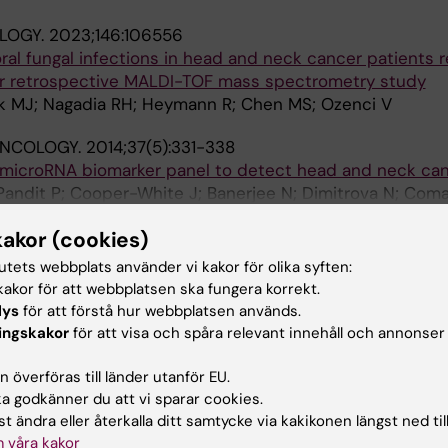
LOGY.
2023;146:106556
oral fungal infections in head and neck cancer patients r
ar retrospective MALDI-TOF mass spectrometry study
k MJ; Nagadia RH; Heymann R; Chen MS; Ozenci V
ONCOLOGY.
2014;37(5):331-338
 microRNA biomarker panel to detect head and neck can
 Pandit P; Cooper-White J; Banerjee N; Dimitrova N; Com
Alla 
kakor (cookies)
NAL JOURNAL OF ORAL AND MAXILLOFACIAL SURGERY.
tutets webbplats använder vi kakor för olika syften:
akor för att webbplatsen ska fungera korrekt.
of the mandibular canal in Chinese: a CT study.
lys
för att förstå hur webbplatsen används.
Chan LL; Chan ES-Y
ingskakor
för att visa och spåra relevant innehåll och annonser
 överföras till länder utanför EU.
publikationer
 godkänner du att vi sparar cookies.
t ändra eller återkalla ditt samtycke via kakikonen längst ned til
 våra kakor