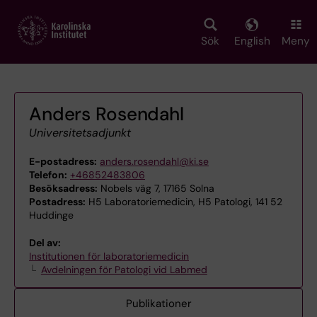
Skip
to
main
Sök
English
Meny
content
Anders Rosendahl
Universitetsadjunkt
E-postadress:
anders.rosendahl@ki.se
Telefon:
+46852483806
Besöksadress:
Nobels väg 7, 17165 Solna
Postadress:
H5 Laboratoriemedicin, H5 Patologi, 141 52
Huddinge
Del av:
Institutionen för laboratoriemedicin
Avdelningen för Patologi vid Labmed
Publikationer