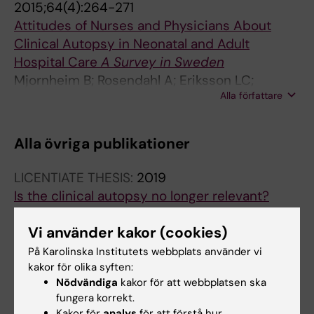
2015;64(4):264-271
Attitudes of Nurses and Physicians About
Clinical Autopsy in Neonatal and Adult
Hospital Care
A Survey in Sweden
Mjornheim B; Rosendahl A; Eriksson LC;
Alla författare
Takman C
Alla övriga publikationer
LICENTIATE THESIS:
2019
Is the clinical autopsy no longer relevant?
Rosendahl A
Vi använder kakor (cookies)
På Karolinska Institutets webbplats använder vi
kakor för olika syften:
Är du Anders Rosendahl?
Nödvändiga
kakor för att webbplatsen ska
Redigera din profil
fungera korrekt.
Kakor för
analys
för att förstå hur