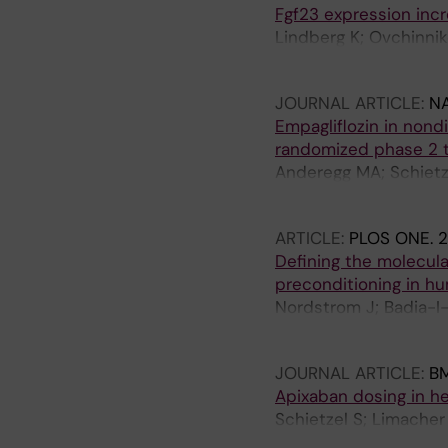
Fgf23 expression inc
Lindberg K; Ovchinnik
Larsson TE
JOURNAL ARTICLE:
NA
Empagliflozin in nond
randomized phase 2 tr
Anderegg MA; Schietze
M; Trelle S; Fuster DG
ARTICLE:
PLOS ONE.
2
Defining the molecul
preconditioning in h
Nordstrom J; Badia-I
L; Saez-Rodriguez J;
JOURNAL ARTICLE:
B
Apixaban dosing in he
Schietzel S; Limacher
DE