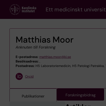
Skip
Ett medicinskt universit
to
main
content
Matthias Moor
Anknuten till Forskning
E-postadress:
matthias.moor@ki.se
Besöksadress:
,
Postadress:
H5 Laboratoriemedicin, H5 Patologi Patrakka,
Orcid
Forskningsbidrag
Publikationer