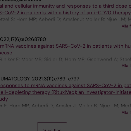
al and cellular immunity and responses to a third dose
S-CoV-2 in patients with a history of anti-CD20 therapy
etzel S; Horn MP; Aeberli D; Amsler J; Moller B; Njue LM; 
Borradori L; Jafari SMS; Radonjic-Hoesli S; Chan A; Hoepn
Alla 
pe JM; Suter-Riniker F; Staehelin C; Nagler M; Hirzel C; M
022;17(6):e0268780
mRNA vaccines against SARS-CoV-2 in patients with hu
sease
Riniker F; Moor MB; Sidler D; Horn MP; Gschwend A; Staeh
Alla 
Joerg L
EUMATOLOGY.
2021;3(11):e789-e797
 responses to mRNA vaccines against SARS-CoV-2 in pat
ll-depleting therapy (RituxiVac): an investigator-initiate
tudy
 F; Horn MP; Aeberli D; Amsler J; Moller B; Njue LM; Medr
Borradori L; Radonjic-Hoesli S; Jafari SMS; Chan A; Hoepn
Alla 
ype JM; Hirzel C; Maurer B; Sidler D
Visa fler