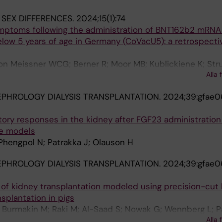
 SEX DIFFERENCES.
2024;15(1):74
ymptoms following the administration of BNT162b2 mRN
elow 5 years of age in Germany (CoVacU5): a retrospecti
von Meissner WCG; Berner R; Moor MB; Kublickiene K; St
Alla 
PHROLOGY DIALYSIS TRANSPLANTATION.
2024;39:gfae
ory responses in the kidney after FGF23 administration 
se models
Phengpol N; Patrakka J; Olauson H
PHROLOGY DIALYSIS TRANSPLANTATION.
2024;39:gfae
 of kidney transplantation modeled using precision-cut
splantation in pigs
 Burmakin M; Raki M; Al-Saad S; Nowak G; Wennberg L; Pa
Alla 