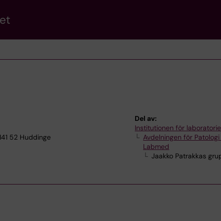
et
Del av:
Institutionen för laborator
 141 52 Huddinge
Avdelningen för Patologi
Labmed
Jaakko Patrakkas gru