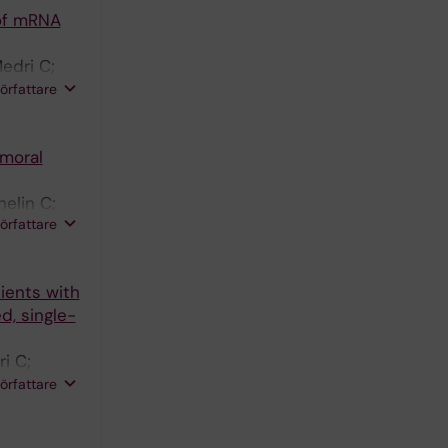
 of mRNA
Medri C;
er R;
författare
aurer B;
moral
elin C;
författare
ients with
d, single-
i C;
er R;
författare