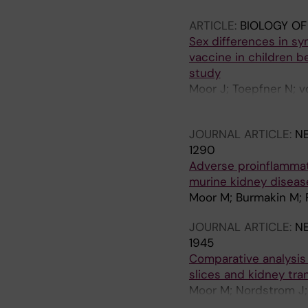
ARTICLE:
BIOLOGY OF
Sex differences in s
vaccine in children b
study
Moor J; Toepfner N; 
Chao C-M
JOURNAL ARTICLE:
NE
1290
Adverse proinflammat
murine kidney disea
Moor M; Burmakin M; 
JOURNAL ARTICLE:
NE
1945
Comparative analysis
slices and kidney tran
Moor M; Nordstrom J;
Olauson H