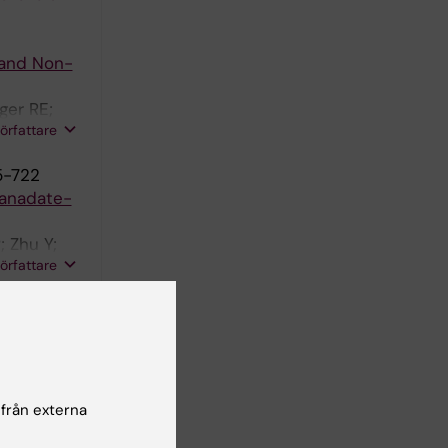
 and Non-
ger RE;
författare
5-722
vanadate-
; Zhu Y;
författare
ing folic
 från externa