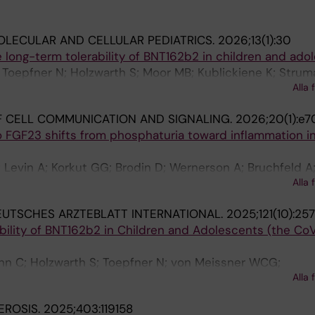
LECULAR AND CELLULAR PEDIATRICS.
2026;13(1):30
e long-term tolerability of BNT162b2 in children and ado
 Toepfner N; Holzwarth S; Moor MB; Kublickiene K; Strum
Alla 
 CELL COMMUNICATION AND SIGNALING.
2026;20(1):e7
o FGF23 shifts from phosphaturia toward inflammation i
Levin A; Korkut GG; Brodin D; Wernerson A; Bruchfeld A;
Alla 
 Olauson H
UTSCHES ARZTEBLATT INTERNATIONAL.
2025;121(10):25
bility of BNT162b2 in Children and Adolescents (the Co
nn C; Holzwarth S; Toepfner N; von Meissner WCG;
Alla 
on Poblotzki M; Hensel KO; Moor MB; Chao C-M
EROSIS.
2025;403:119158