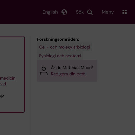
English
Sök
Meny
Forskningsområden:
Cell- och molekylärbiologi
Fysiologi och anatomi
Är du Matthias Moor?
Redigera din profil
iemedicin
 vid
pp