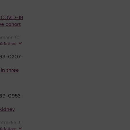
A COVID-19
ve cohort
rumann C;
författare
069-0207-
in three
069-0953-
 kidney
trakka J;
författare