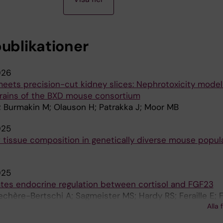
publikationer
026
eets precision-cut kidney slices: Nephrotoxicity model
strains of the BXD mouse consortium
; Burmakin M; Olauson H; Patrakka J; Moor MB
025
 tissue composition in genetically diverse mouse popul
025
ates endocrine regulation between cortisol and FGF23
chère-Bertschi A; Sagmeister MS; Hardy RS; Feraille E; 
Alla 