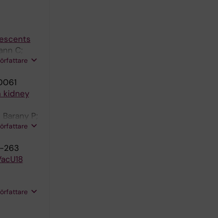
lescents
ann C;
författare
0061
n kidney
 Barany P;
författare
7-263
VacU18
författare