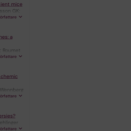
cient mice
nsson GK;
författare
nes: a
M; Roumet
författare
ischemic
; Wennberg
författare
ersies?
ehlinger
författare