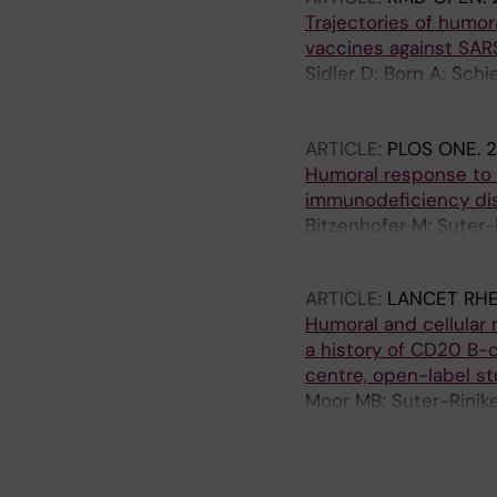
Trajectories of humor
vaccines against SAR
Sidler D; Born A; Schi
Angelillo-Scherrer A; 
Bacher U; Mani L-Y; Iy
ARTICLE:
PLOS ONE.
2
Moor MB
Humoral response to 
immunodeficiency di
Bitzenhofer M; Suter-
Rauch A; Helbling A; 
ARTICLE:
LANCET RH
Humoral and cellular
a history of CD20 B-ce
centre, open-label s
Moor MB; Suter-Riniker
Angelillo-Scherrer A; 
Bacher VU; Mani L-Y; I
A
A
A
A
A
A
A
A
A
A
A