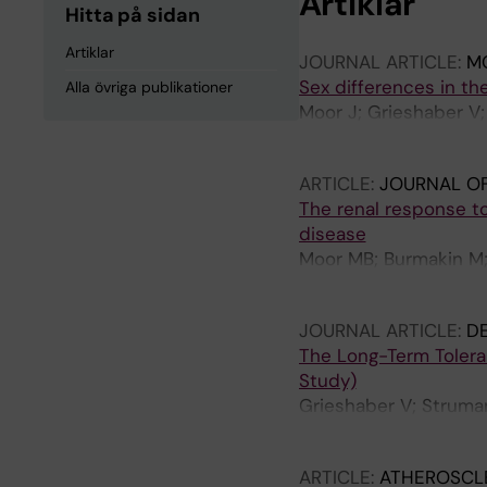
Artiklar
Hitta på sidan
Artiklar
JOURNAL ARTICLE:
MO
Sex differences in th
Alla övriga publikationer
Moor J; Grieshaber V;
Chao C-M
ARTICLE:
JOURNAL OF
The renal response t
disease
Moor MB; Burmakin M; 
Witasp A; Patrakka J;
JOURNAL ARTICLE:
DE
The Long-Term Tolera
Study)
Grieshaber V; Struma
Konstantopoulos N; v
ARTICLE:
ATHEROSCL