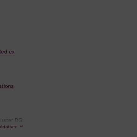
led ex
ations
Fuster DG;
författare