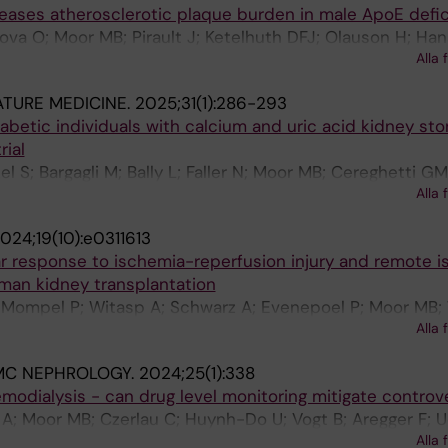
reases atherosclerotic plaque burden in male ApoE defi
ova O; Moor MB; Pirault J; Ketelhuth DFJ; Olauson H; Ha
Alla 
TURE MEDICINE.
2025;31(1):286-293
iabetic individuals with calcium and uric acid kidney sto
ial
l S; Bargagli M; Bally L; Faller N; Moor MB; Cereghetti G
Alla 
024;19(10):e0311613
ar response to ischemia-reperfusion injury and remote 
uman kidney transplantation
-Mompel P; Witasp A; Schwarz A; Evenepoel P; Moor MB
Alla 
 Wernerson A; Olauson H
MC NEPHROLOGY.
2024;25(1):338
modialysis - can drug level monitoring mitigate controv
 A; Moor MB; Czerlau C; Huynh-Do U; Vogt B; Aregger F; U
Alla 