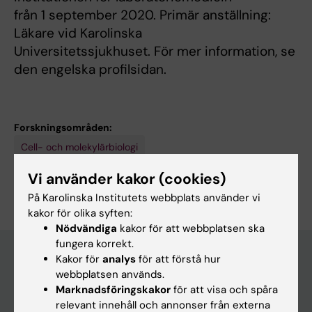
från 1 september 2020. Primär anställning:
Läkare vid Karolinska
Universitetssjukhuset. För mer information, se
den engelska profilsidan.
Forskningsområden:
Cell- och molekylärbiologi
Är du Jaakko Patrakka?
Vi använder kakor (cookies)
Redigera din profil
På Karolinska Institutets webbplats använder vi
kakor för olika syften:
Nödvändiga
kakor för att webbplatsen ska
fungera korrekt.
Kakor för
analys
för att förstå hur
webbplatsen används.
Huvudmeny
Marknadsföringskakor
för att visa och spåra
relevant innehåll och annonser från externa
Utbildning