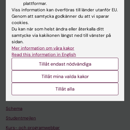
plattformar.
Forskarutbildning
Viss information kan överföras till länder utanför EU.
Genom att samtycka godkänner du att vi sparar
Forskning
cookies.
Om KI
Du kan när som helst ändra eller återkalla ditt
samtycke via kakikonen längst ned till vänster på
sidan.
På gång
Mer information om våra kakor
Read this information in English
Nyheter
Tillåt endast nödvändiga
Kalender
Tillåt mina valda kakor
Student
Tillåt alla
Ladok
Canvas
Schema
Studentmejlen
Kurs- och programwebbar