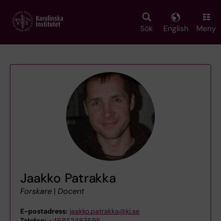
Skip
to
main
Sök
English
Meny
content
Jaakko Patrakka
Forskare
|
Docent
E-postadress:
jaakko.patrakka@ki.se
Telefon:
+46852483595