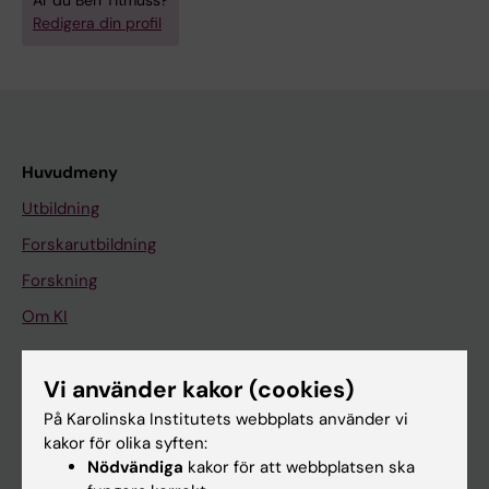
Är du Ben Titmuss?
Redigera din profil
Huvudmeny
Utbildning
Forskarutbildning
Forskning
Om KI
Vi använder kakor (cookies)
På gång
På Karolinska Institutets webbplats använder vi
Nyheter
kakor för olika syften:
Kalender
Nödvändiga
kakor för att webbplatsen ska