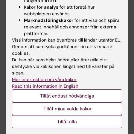
fungera korrekt.
Kakor för
analys
för att förstå hur
Student
webbplatsen används.
Ladok
Marknadsföringskakor
för att visa och spåra
relevant innehåll och annonser från externa
Canvas
plattformar.
Schema
Viss information kan överföras till länder utanför EU.
Genom att samtycka godkänner du att vi sparar
Studentmejlen
cookies.
Kurs- och programwebbar
Du kan när som helst ändra eller återkalla ditt
samtycke via kakikonen längst ned till vänster på
Student på KI
sidan.
Mer information om våra kakor
Read this information in English
Medarbetare
Tillåt endast nödvändiga
Medarbetarportalen
Tillåt mina valda kakor
Kontakta och besök KI
Tillåt alla
Universitetsbiblioteket
Stöd forskning och utbildning