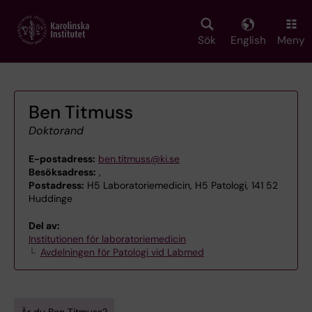
Skip
to
main
Sök
English
Meny
content
Ben Titmuss
Doktorand
E-postadress:
ben.titmuss@ki.se
Besöksadress:
,
Postadress:
H5 Laboratoriemedicin, H5 Patologi, 141 52
Huddinge
Del av:
Institutionen för laboratoriemedicin
Avdelningen för Patologi vid Labmed