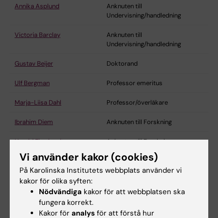
Annika Asplund
Anknuten till
Undervisning/handledning
Victoria Barclay
Anknuten till
Undervisning/handledning
Gustav Beijer
Doktorand
Ulf Bergman
Professor emeritus
Marja-Liisa Dahl
Professor/överläkare
Ibrahim Diem
Anknuten till Forskning
Harald Eberhardt
Anknuten till Forskning
Vi använder kakor (cookies)
Isabella Ekheden
Anknuten till Forskning
På Karolinska Institutets webbplats använder vi
kakor för olika syften:
Lena Ekström
Anknuten till
Undervisning/handledning
Nödvändiga
kakor för att webbplatsen ska
fungera korrekt.
Emelie Elfving
Annan grund
Kakor för
analys
för att förstå hur