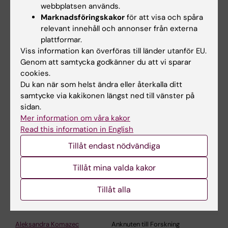
webbplatsen används.
Erik Eliasson
Professor/överläkare
Marknadsföringskakor
för att visa och spåra
relevant innehåll och annonser från externa
Magnus Ericsson
Anknuten till
plattformar.
Undervisning/handledning
Viss information kan överföras till länder utanför EU.
Genom att samtycka godkänner du att vi sparar
Paulina Flis
Annan grund
cookies.
Alan K Fotoohi
Anknuten till Forskning
Du kan när som helst ändra eller återkalla ditt
samtycke via kakikonen längst ned till vänster på
Lars L Gustafsson
Professor emeritus
sidan.
Mer information om våra kakor
Carmel Heiland
Anknuten till Forskning
Read this information in English
Anders Helldén
Anknuten till Forskning
Tillåt endast nödvändiga
Malin Johansson
Anknuten till Forskning
Tillåt mina valda kakor
Linnea Sandels
Anknuten till Forskning
Tillåt alla
Mehrnoush Khoshnevis
Anknuten till Forskning
Aleksandra Komazec
Anknuten till Forskning