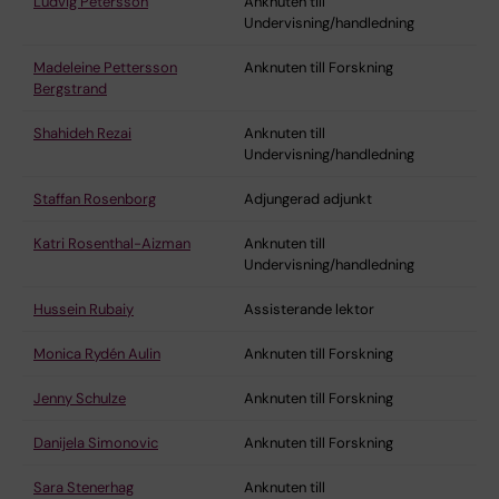
Ludvig Petersson
Anknuten till
Undervisning/handledning
Madeleine Pettersson
Anknuten till Forskning
Bergstrand
Shahideh Rezai
Anknuten till
Undervisning/handledning
Staffan Rosenborg
Adjungerad adjunkt
Katri Rosenthal-Aizman
Anknuten till
Undervisning/handledning
Hussein Rubaiy
Assisterande lektor
Monica Rydén Aulin
Anknuten till Forskning
Jenny Schulze
Anknuten till Forskning
Danijela Simonovic
Anknuten till Forskning
Sara Stenerhag
Anknuten till