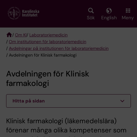
Skip
to
main
Sök
English
Meny
content
/
Om KI
/
Laboratoriemedicin
/
Om institutionen för laboratoriemedicin
Breadcrumb
/
Avdelningar på institutionen för laboratoriemedicin
/ Avdelningen för Klinisk farmakologi
Avdelningen för Klinisk
farmakologi
Hitta på sidan
Klinisk farmakologi (läkemedelslära)
förenar många olika kompetenser som