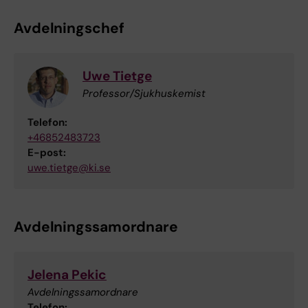
Avdelningschef
Uwe Tietge
Professor/Sjukhuskemist
Telefon:
+46852483723
E-post:
uwe.tietge@ki.se
Avdelningssamordnare
Jelena Pekic
Avdelningssamordnare
Telefon: