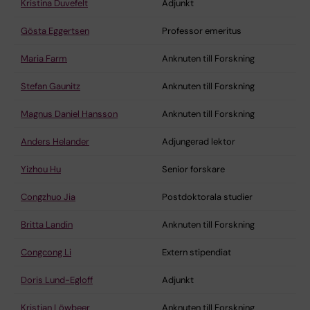
Kristina Duvefelt
Adjunkt
Gösta Eggertsen
Professor emeritus
Maria Farm
Anknuten till Forskning
Stefan Gaunitz
Anknuten till Forskning
Magnus Daniel Hansson
Anknuten till Forskning
Anders Helander
Adjungerad lektor
Yizhou Hu
Senior forskare
Congzhuo Jia
Postdoktorala studier
Britta Landin
Anknuten till Forskning
Congcong Li
Extern stipendiat
Doris Lund-Egloff
Adjunkt
Kristian Löwbeer
Anknuten till Forskning