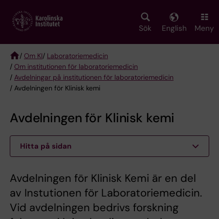
Skip
to
main
Sök
English
Meny
content
/
Om KI
/
Laboratoriemedicin
/
Om institutionen för laboratoriemedicin
Breadcrumb
/
Avdelningar på institutionen för laboratoriemedicin
/ Avdelningen för Klinisk kemi
Avdelningen för Klinisk kemi
Hitta på sidan
Avdelningen för Klinisk Kemi är en del
av Instutionen för Laboratoriemedicin.
Vid avdelningen bedrivs forskning