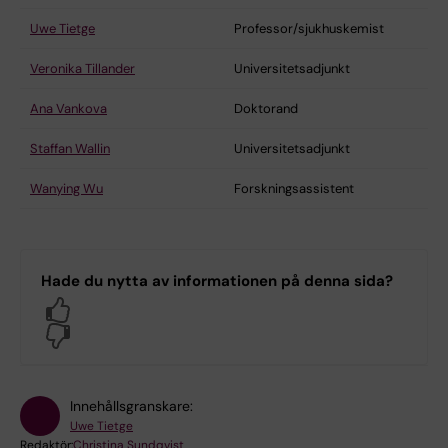
Uwe Tietge
Professor/sjukhuskemist
Veronika Tillander
Universitetsadjunkt
Ana Vankova
Doktorand
Staffan Wallin
Universitetsadjunkt
Wanying Wu
Forskningsassistent
Hade du nytta av informationen på denna sida?
Yes
No
Innehållsgranskare:
Uwe Tietge
Redaktör:
Christina Sundqvist