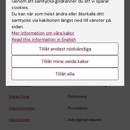
Genom att samtycka godkänner du att vi sparar
cookies.
Du kan när som helst ändra eller återkalla ditt
samtycke via kakikonen längst ned till vänster på
sidan.
Mer information om våra kakor
Read this information in English
Tillåt endast nödvändiga
Medarbetare
Tillåt mina valda kakor
Ingemar Björkhem
Professor emeritus
Tillåt alla
Ping Chen
Senior forskare
Ulf Diczfalusy
Anknuten till Forskning
Xinran Dong
Doktorand
Debra Dorotea
Postdoktor
Edona Dushi
Adjungerad adjunkt