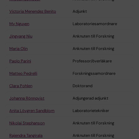
Victoria Menendez Benito
Adjunkt
My Nguyen
Laboratoriesamordnare
Jingyang Niu
Anknuten till Forskning
Maria Olin
Anknuten till Forskning
Paolo Parini
Professor/överläkare
Matteo Pedrelli
Forskningssamordnare
Clara Pohlen
Doktorand
Johanna Rönnqvist
Adjungerad adjunkt
Anita Lövgren Sandblom
Laboratorietekniker
Nikolai Stephanson
Anknuten till Forskning
Rajendra Tangirala
Anknuten till Forskning