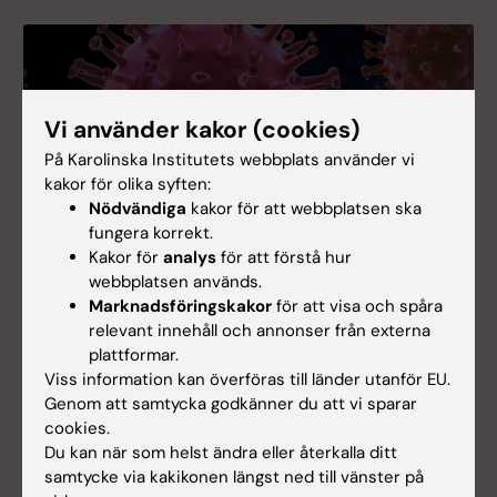
Vi använder kakor (cookies)
På Karolinska Institutets webbplats använder vi
kakor för olika syften:
Nödvändiga
kakor för att webbplatsen ska
fungera korrekt.
Kakor för
analys
för att förstå hur
webbplatsen används.
Marknadsföringskakor
för att visa och spåra
Avdelningen för Klinisk mikrobiologi
relevant innehåll och annonser från externa
Verksamheten på avdelningen för klinisk
plattformar.
mikrobiologi genomsyras av multidisciplinär
Viss information kan överföras till länder utanför EU.
forskning inom infektionssjudomar som bidrar med
Genom att samtycka godkänner du att vi sparar
translationell kunskap till utvecklingen av ny
cookies.
diagnostik och behandlingsmetoder.
Du kan när som helst ändra eller återkalla ditt
samtycke via kakikonen längst ned till vänster på