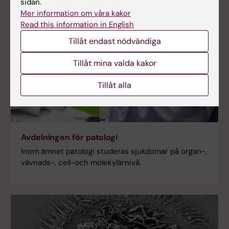
sidan.
Mer information om våra kakor
Read this information in English
Tillåt endast nödvändiga
Tillåt mina valda kakor
Tillåt alla
Avdelningen för patologi
Inom ämnet patologi studeras sjukdomar på organ-,
vävnads-, cell-och molekylärnivå.