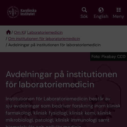
Skip
to
main
Sök
English
Meny
content
/
Om KI
/
Laboratoriemedicin
/
Om institutionen för laboratoriemedicin
Breadcrumb
/ Avdelningar på institutionen för laboratoriemedicin
Foto: Pixabay CC0
Avdelningar på institutionen
för laboratoriemedicin
Institutionen för Laboratoriemedicin består av
sju avdelningar som bedriver forskning inom klinisk
farmakologi, klinisk fysiologi, klinisk kemi, klinisk
mikrobiologi, patologi, klinisk immunologi samt