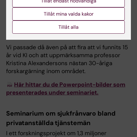
Tillåt endast nödvändiga
Seminariet pågick klockan 13-17 och
Tillåt mina valda kakor
avslutades med mingel och fortsatt
diskussion av dessa viktiga frågor fram till
Tillåt alla
19:30.
Vi passade då även på att fira att vi funnits 15
år vid KI och att uppmärksamma professor
Kristina Alexandersons nästan 30-åriga
forskargärning inom området.
Här hittar du de Powerpoint-bilder som
presenterades under seminariet.
Seminarium om sjukfrånvaro bland
privatanställda tjänstemän
I ett forskningsprojekt om 1,3 miljoner