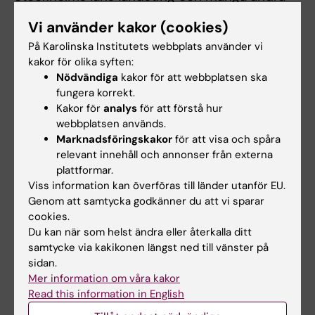
landsting/regioner, Sveriges Kommuner och
Vi använder kakor (cookies)
Landsting (SKL), Inera, Svenskt näringsliv,
På Karolinska Institutets webbplats använder vi
försäkringsbolag (AFA försäkring, Folksam,
kakor för olika syften:
Skandia, Alecta, Mavera), fackförbund
Nödvändiga
kakor för att webbplatsen ska
(läkarförbundet, Kommunal, TCO),
fungera korrekt.
intresseorganisationer
Kakor för
analys
för att förstå hur
(Trafikförsäkringsföreningen,
webbplatsen används.
Marknadsföringskakor
för att visa och spåra
Försäkringsmedicinska sällskapet,
relevant innehåll och annonser från externa
Hjärnfonden, Svensk Handel,
plattformar.
Fysioterapeuterna, Psykologförbundet),
Viss information kan överföras till länder utanför EU.
universitet (Stockholm, Umeå, Göteborg,
Genom att samtycka godkänner du att vi sparar
Uppsala, Linköping), högskolor (Ersta Sköndal,
cookies.
Du kan när som helst ändra eller återkalla ditt
Gävle, Mälardalen, Gymnastik och
samtycke via kakikonen längst ned till vänster på
idrottshögskolan ), andra organisationer
sidan.
(finska arbetslivsinstitutet, Svenska Kyrkan,
Mer information om våra kakor
Institutet för framtidsstudier, LO-TCO
Read this information in English
rättskydd) och flera andra.