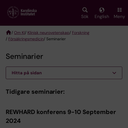
Skip
to
main
Sök
English
Meny
content
/
Om KI
/
Klinisk neurovetenskap
/
Forskning
/
Försäkringsmedicin
/ Seminarier
Breadcrumb
Seminarier
Hitta på sidan
Tidigare seminarier:
REWHARD konferens 9-10 September
2024