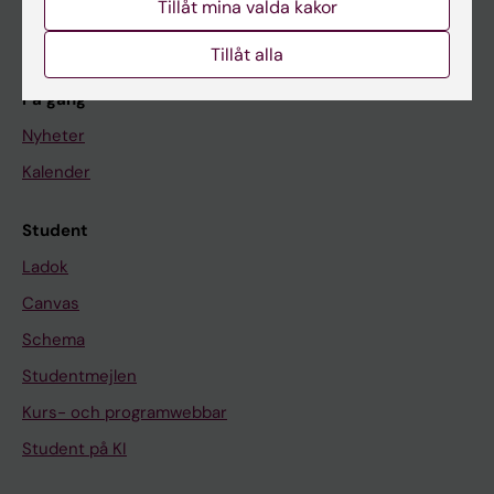
Tillåt mina valda kakor
Om KI
Tillåt alla
På gång
Nyheter
Kalender
Student
Ladok
Canvas
Schema
Studentmejlen
Kurs- och programwebbar
Student på KI