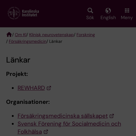
Skip
to
main
Sök
English
Meny
content
/
Om KI
/
Klinisk neurovetenskap
/
Forskning
/
Försäkringsmedicin
/ Länkar
Breadcrumb
Länkar
Projekt:
REWHARD
Organisationer:
Försäkringsmedicinska sällskapet
Svensk Förening för Socialmedicin och
Folkhälsa