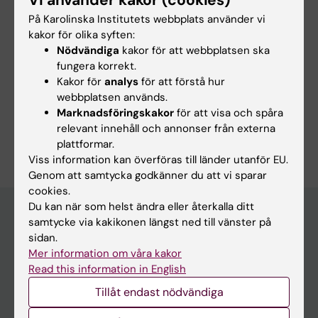
Ellenor Mittendorfer-Rutz
På Karolinska Institutets webbplats använder vi
Redaktör:
Annika Evolahti
kakor för olika syften:
Sidan uppdaterad:
2026-07-08
Nödvändiga
kakor för att webbplatsen ska
fungera korrekt.
Kakor för
analys
för att förstå hur
Dela
webbplatsen används.
Marknadsföringskakor
för att visa och spåra
relevant innehåll och annonser från externa
plattformar.
Viss information kan överföras till länder utanför EU.
Genom att samtycka godkänner du att vi sparar
cookies.
Du kan när som helst ändra eller återkalla ditt
samtycke via kakikonen längst ned till vänster på
sidan.
Huvudmeny
Mer information om våra kakor
Utbildning
Read this information in English
Forskarutbildning
Tillåt endast nödvändiga
Forskning