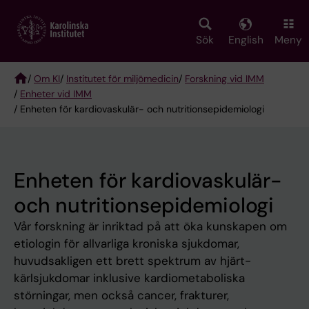
Skip
to
main
Sök
English
Meny
content
/
Om KI
/
Institutet för miljömedicin
/
Forskning vid IMM
/
Enheter vid IMM
Breadcrumb
/ Enheten för kardiovaskulär- och nutritionsepidemiologi
Enheten för kardiovaskulär-
och nutritionsepidemiologi
Vår forskning är inriktad på att öka kunskapen om
etiologin för allvarliga kroniska sjukdomar,
huvudsakligen ett brett spektrum av hjärt-
kärlsjukdomar inklusive kardiometaboliska
störningar, men också cancer, frakturer,