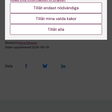
Tillåt endast nödvändiga
Susanna Larssons forskargrupp
Tillåt mina valda kakor
Tillåt alla
Redaktör:
Anna Persson
Sidan uppdaterad:
2026-06-19
Dela