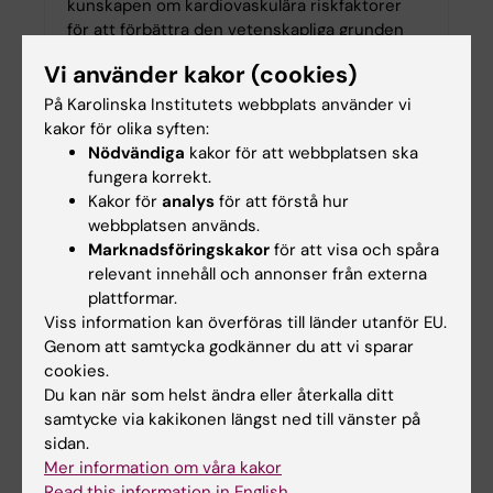
kunskapen om kardiovaskulära riskfaktorer
för att förbättra den vetenskapliga grunden
för primär och sekundär prevention hos
Vi använder kakor (cookies)
kvinnor och män. Vi studerar kardiometabolt
relaterade faktorer såsom låggradig
På Karolinska Institutets webbplats använder vi
inflammation, blodfettsrubbningar, högt
kakor för olika syften:
blodtryck och diabetes samt betydelsen av
Nödvändiga
kakor för att webbplatsen ska
livsstilsfaktorer, såsom kostvanor, för den
fungera korrekt.
kardiovaskulära hälsan. Kvinnospecifika
Kakor för
analys
för att förstå hur
riskfaktorer ges särskilt fokus.
webbplatsen används.
Marknadsföringskakor
för att visa och spåra
relevant innehåll och annonser från externa
plattformar.
Viss information kan överföras till länder utanför EU.
Genom att samtycka godkänner du att vi sparar
cookies.
Du kan när som helst ändra eller återkalla ditt
samtycke via kakikonen längst ned till vänster på
sidan.
Mer information om våra kakor
Read this information in English