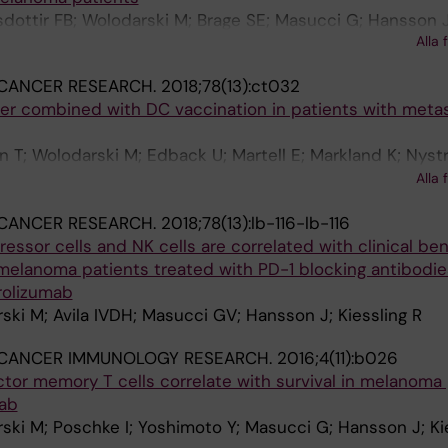
ottir FB; Wolodarski M; Brage SE; Masucci G; Hansson J;
Alla 
CANCER RESEARCH.
2018;78(13):ct032
fer combined with DC vaccination in patients with metas
 T; Wolodarski M; Edback U; Martell E; Markland K; Nyst
n H; Hansson J; Masucci G; Tell R; Poschke I; Adamson 
Alla 
 R
CANCER RESEARCH.
2018;78(13):lb-116-lb-116
essor cells and NK cells are correlated with clinical ben
 melanoma patients treated with PD-1 blocking antibodie
olizumab
ki M; Avila IVDH; Masucci GV; Hansson J; Kiessling R
CANCER IMMUNOLOGY RESEARCH.
2016;4(11):b026
or memory T cells correlate with survival in melanoma 
mab
ki M; Poschke I; Yoshimoto Y; Masucci G; Hansson J; Ki