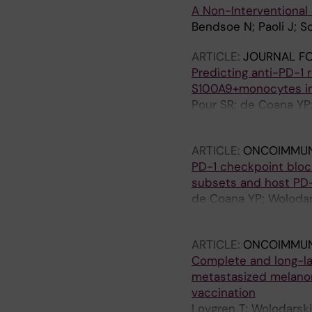
A Non-Interventional
Bendsoe N; Paoli J; So
ARTICLE:
JOURNAL F
Predicting anti-PD-1
S100A9+monocytes in
Pour SR; de Coana YP;
Gomez-Cabrero D; Han
ARTICLE:
ONCOIMMU
PD-1 checkpoint bloc
subsets and host PD-
de Coana YP; Wolodars
Hansson J; Kiessling 
ARTICLE:
ONCOIMMU
Complete and long-las
metastasized melanom
vaccination
Lovgren T; Wolodarski