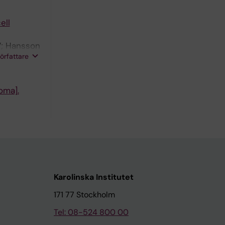
ell
V; Hansson
författare
oma].
Karolinska Institutet
171 77 Stockholm
Tel: 08-524 800 00