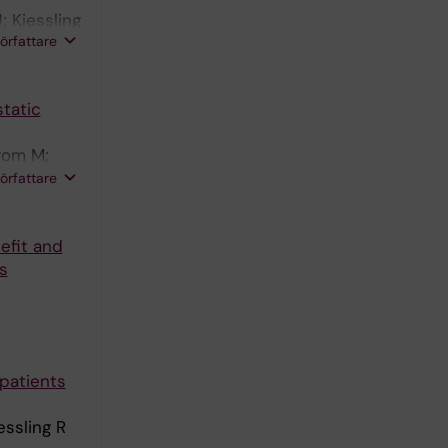
 Kiessling
författare
tatic
rom M;
L;
författare
efit and
s
patients
essling R