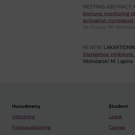
MEETING ABSTRACT:
Immune monitoring of
activation correlate
de Coana YP; Wolodar
J; Kiessling R
REVIEW:
LAKARTIDNI
[Hedgehog inhibitors.
Wolodarski M; Lapins
Huvudmeny
Student
Utbildning
Ladok
Forskarutbildning
Canvas