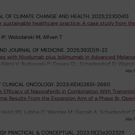
L OF CLIMATE CHANGE AND HEALTH.
2025;22:100413
r sustainable healthcare practice: A case study from t
 IP; Wolodarski M; Alfven T
ND JOURNAL OF MEDICINE.
2025;392(1):11-22
mes with Nivolumab plus Ipilimumab in Advanced Melano
Sileni V; Rutkowski P; Cowey CL; Schadendorf D; Wagstaf
; Butler MO; Hill AG; Postow MA; Gaudy-Marqueste C; Me
Alla 
quez-Rodas I; Haanen JBAG; Guidoboni M; Maio M; Schöff
 CLINICAL ONCOLOGY.
2023;41(14):2651-2660
 Lebbé C; Ascierto PA; Long GV; Ritchings C; Nassar A; 
the Efficacy of Naporafenib in Combination With Trametini
di FS; Larkin J; CheckMate 067 Investigators
a: Results From the Expansion Arm of a Phase Ib, Ope
 Heist RS; Lebbe C; Wermke M; Gazzah A; Schadendorf D
Ascierto PA; Gil-Bazo I; Kato S; Wolodarski M; McKean M;
Alla 
oro A; Cooke V; Manganelli L; Wan K; Gaur A; Kim J; Capo
GY PRACTICAL & CONCEPTUAL.
2023;13(2):e2023211
ans H; Campbell CD; Basu S; Moschetta M; Daud A