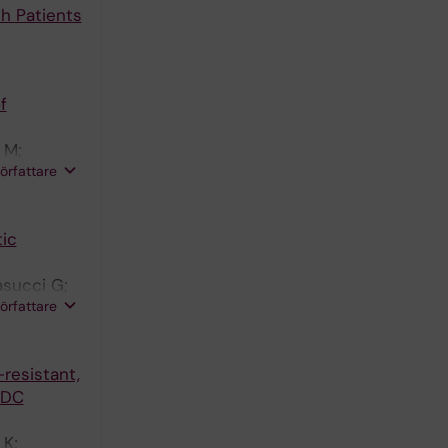
h Patients
f
 M;
författare
ic
asucci G;
författare
resistant,
 DC
 K;