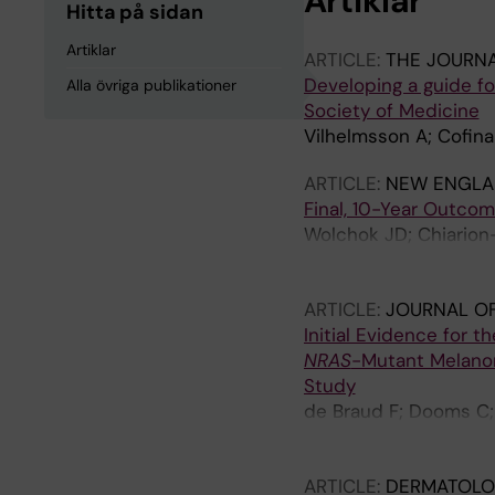
Artiklar
Hitta på sidan
Artiklar
ARTICLE:
THE JOURNA
Developing a guide fo
Alla övriga publikationer
Society of Medicine
Vilhelmsson A; Cofina
ARTICLE:
NEW ENGLA
Final, 10-Year Outco
Wolchok JD; Chiarion-
Queirolo P; Dummer R
Lao CD; Walker J; Már
ARTICLE:
JOURNAL OF
Carlino MS; Sandhu S;
Initial Evidence for 
Benito MP; Wang W; Ho
NRAS
-Mutant Melanom
Study
de Braud F; Dooms C;
Rutkowski P; Wolf J; 
EM; Sebastian M; Sant
ARTICLE:
DERMATOLO
Couillebault X-M; Ev