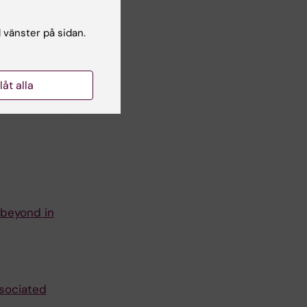
ci G;
l vänster på sidan.
son M;
författare
llåt alla
 beyond in
ssociated