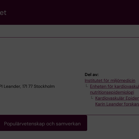
et
Del av:
Institutet för miljömedicin
I Leander, 171 77 Stockholm
Enheten för kardiovasku
nutritionsepidemiologi
Kardiovaskulär Epidem
Karin Leander forska
Populärvetenskap och samverkan