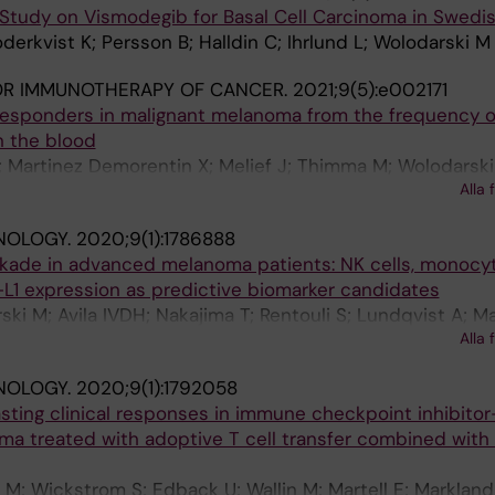
 Study on Vismodegib for Basal Cell Carcinoma in Swedis
derkvist K; Persson B; Halldin C; Ihrlund L; Wolodarski M
OR IMMUNOTHERAPY OF CANCER.
2021;9(5):e002171
 responders in malignant melanoma from the frequency o
 the blood
 Martinez Demorentin X; Melief J; Thimma M; Wolodarski
Alla 
sson J; Kiessling R; Tegner J
NOLOGY.
2020;9(1):1786888
kade in advanced melanoma patients: NK cells, monocyt
L1 expression as predictive biomarker candidates
ki M; Avila IVDH; Nakajima T; Rentouli S; Lundqvist A; M
Alla 
R
NOLOGY.
2020;9(1):1792058
ting clinical responses in immune checkpoint inhibitor-
a treated with adoptive T cell transfer combined with
 M; Wickstrom S; Edback U; Wallin M; Martell E; Markland