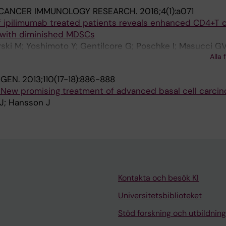
CANCER IMMUNOLOGY RESEARCH.
2016;4(1):a071
 ipilimumab treated patients reveals enhanced CD4+T c
d with diminished MDSCs
ski M; Yoshimoto Y; Gentilcore G; Poschke I; Masucci G
Alla 
NGEN.
2013;110(17-18):886-888
 New promising treatment of advanced basal cell carcin
 J; Hansson J
Kontakta och besök KI
Universitetsbiblioteket
Stöd forskning och utbildning