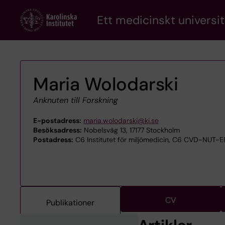
Skip
Ett medicinskt universit
to
main
content
Maria Wolodarski
Anknuten till Forskning
E-postadress:
maria.wolodarski@ki.se
Besöksadress:
Nobelsväg 13, 17177 Stockholm
Postadress:
C6 Institutet för miljömedicin, C6 CVD-NUT-EP
CV
Publikationer