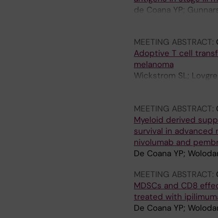
de Coana YP; Gunnarsd
R
MEETING ABSTRACT:
Adoptive T cell trans
melanoma
Wickstrom SL; Lovgren
Lundqvist A; Jacobsso
Mattsson J; Kiessling
MEETING ABSTRACT:
Myeloid derived suppr
survival in advanced
nivolumab and pembr
De Coana YP; Wolodars
MEETING ABSTRACT:
MDSCs and CD8 effect
treated with ipilimu
De Coana YP; Wolodars