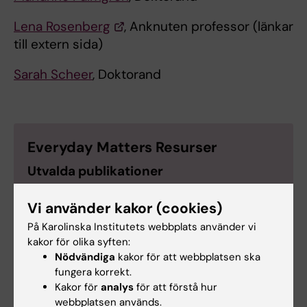
Lena Rosenberg
, Anknuten professor (länkar
till extern sida)
Sarah Scheer
, Doktorand
Everyday Matters Resurser
Utvalda publikationer
Johansson, K., Borell, L., & Rosenberg, L.
Vi använder kakor (cookies)
(2020).
Qualities of the environment that
På Karolinska Institutets webbplats använder vi
support a sense of home and belonging in
kakor för olika syften:
nursing homes for older people
. Ageing
Nödvändiga
kakor för att webbplatsen ska
and Society, 1-22.
fungera korrekt.
Cleeve, H (2020).
Markings: Boundaries and
Kakor för
analys
för att förstå hur
Borders in Dementia Care Units
, Design
webbplatsen används.