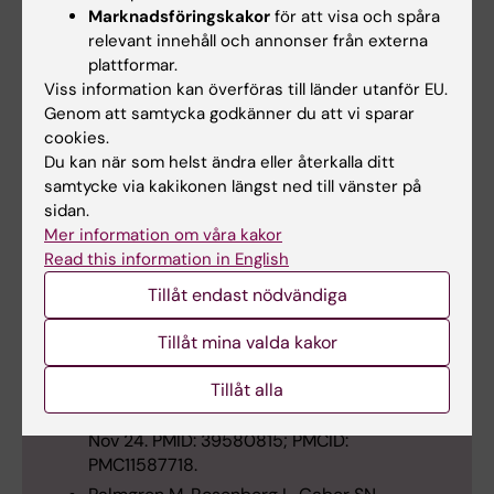
and Culture, 12:1, 5-29.
Marknadsföringskakor
för att visa och spåra
relevant innehåll och annonser från externa
Mondaca, M., Johansson, K., Josephsson, S. &
plattformar.
Rosenberg, L. (2020).
In search for the
Viss information kan överföras till länder utanför EU.
“humane”: staffs’ perspectives on everyday
Genom att samtycka godkänner du att vi sparar
activities in a nursing home
. Aging &
cookies.
Mental Health, 24:4, 679-688.
Du kan när som helst ändra eller återkalla ditt
Mondaca, M., Josephsson, S., Borell, L., Katz,
samtycke via kakikonen längst ned till vänster på
A. & Rosenberg, L. (2019).
Altering the
sidan.
boundaries of everyday life in a nursing
Mer information om våra kakor
home context
. Scandinavian Journal of
Read this information in English
Occupational Therapy, 26:6, 441-451,
Tillåt endast nödvändiga
Gaber SN, Guerrero M, Rosenberg L.
Participatory research approaches in long-
Tillåt mina valda kakor
term care facilities for older adults: a meta-
ethnography
. Int J Qual Stud Health Well-
Tillåt alla
being. 2024 Dec;19(1):2431449. doi:
10.1080/17482631.2024.2431449. Epub 2024
Nov 24. PMID: 39580815; PMCID:
PMC11587718.