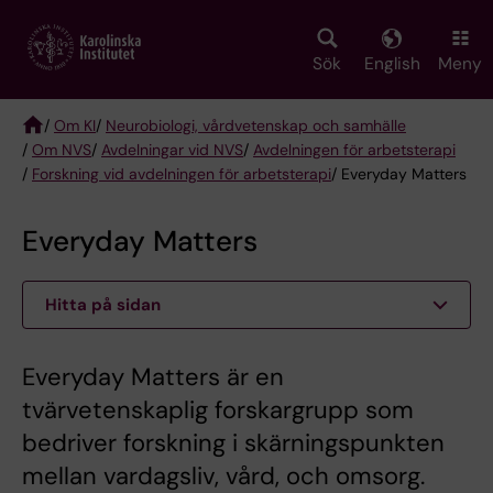
Skip
to
main
Sök
English
Meny
content
/
Om KI
/
Neurobiologi, vårdvetenskap och samhälle
/
Om NVS
/
Avdelningar vid NVS
/
Avdelningen för arbetsterapi
Breadcrumb
/
Forskning vid avdelningen för arbetsterapi
/ Everyday Matters
Everyday Matters
Hitta på sidan
Everyday Matters är en
tvärvetenskaplig forskargrupp som
bedriver forskning i skärningspunkten
mellan vardagsliv, vård, och omsorg.