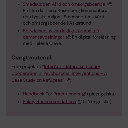
Smedsudden vård och omsorgsboende
:
En film där Lena Rosenberg kommenterar
den fysiska miljön i Smedsuddens vård
och omsorgsboende i Askersund
Betydelsen av vardagliga föremål på
demensavdelningar
: En digital föreläsning
med Helena Cleve.
Övrigt material
Från projektet “
InterAct - Interdisciplinary
Cooperation in Psychosocial Interventions - A
Case Study on Refugees”
:
Handbook For Practitioners
(på engelska)
Policy Recommendations
(på engelska)