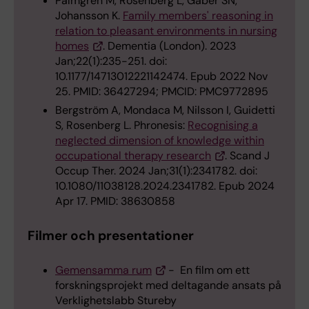
Palmgren M, Rosenberg L, Gaber SN,
Johansson K.
Family members' reasoning in
relation to pleasant environments in nursing
homes
. Dementia (London). 2023
Jan;22(1):235-251. doi:
10.1177/14713012221142474. Epub 2022 Nov
25. PMID: 36427294; PMCID: PMC9772895
Bergström A, Mondaca M, Nilsson I, Guidetti
S, Rosenberg L. Phronesis:
Recognising a
neglected dimension of knowledge within
occupational therapy research
. Scand J
Occup Ther. 2024 Jan;31(1):2341782. doi:
10.1080/11038128.2024.2341782. Epub 2024
Apr 17. PMID: 38630858
Filmer och presentationer
Gemensamma rum
- En film om ett
forskningsprojekt med deltagande ansats på
Verklighetslabb Stureby