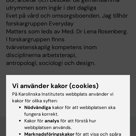
utrymmen som ingår i det dagliga
livet på vård och omsorgsboenden. Jag tillhör
forskargruppen Everyday
Matters som leds av Med. Dr Lena Rosenberg.
I forskargruppen finns
tvärvetenskaplig kompetens inom
disciplinerna arbetsterapi,
antropologi, sociologi och design.
Vi använder kakor (cookies)
Är du Marianne Palmgren?
På Karolinska Institutets webbplats använder vi
Redigera din profil
kakor för olika syften:
Nödvändiga
kakor för att webbplatsen ska
fungera korrekt.
Kakor för
analys
för att förstå hur
webbplatsen används.
Marknadsföringskakor
för att visa och spåra