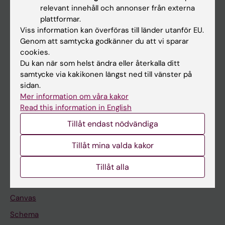
Huvudmeny
relevant innehåll och annonser från externa
plattformar.
Utbildning
Viss information kan överföras till länder utanför EU.
Forskarutbildning
Genom att samtycka godkänner du att vi sparar
cookies.
Forskning
Du kan när som helst ändra eller återkalla ditt
Om KI
samtycke via kakikonen längst ned till vänster på
sidan.
Mer information om våra kakor
På gång
Read this information in English
Nyheter
Tillåt endast nödvändiga
Kalender
Tillåt mina valda kakor
Student
Tillåt alla
Ladok
Canvas
Schema