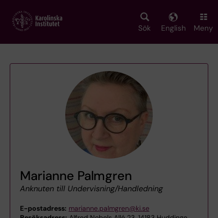
Skip
to
main
Sök
English
Meny
content
Marianne Palmgren
Anknuten till Undervisning/Handledning
E-postadress:
marianne.palmgren@ki.se
Besöksadress:
Alfred Nobels Allé 23, 14183 Huddinge