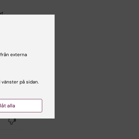
t.
r
 från externa
r. I
l vänster på sidan.
tre
llåt alla
Yes
No