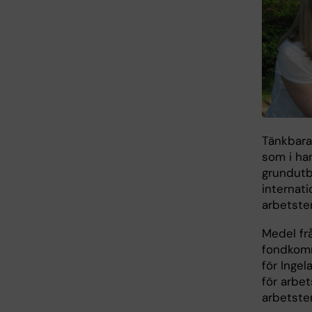
Tänkbara
som i han
grundutb
internat
arbetste
Medel frå
fondkomm
för Ingel
för arbet
arbetster