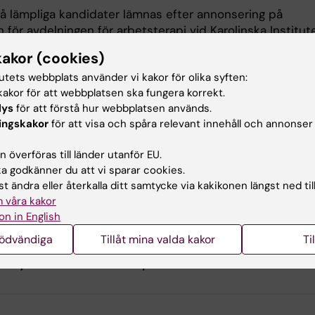
på lämpliga kandidater lämnas efter annonsering på
för avdelningen för arbetsterapi vid Karolinska Institute
t utdelas vid Arbetsterapiforum (eller digitalt forum) dä
kakor (cookies)
endiaten håller en populärvetenskaplig föreläsning i
tutets webbplats använder vi kakor för olika syften:
api.
akor för att webbplatsen ska fungera korrekt.
ningshandlingar och bedömningskriterier i separata
lys
för att förstå hur webbplatsen används.
t nedan.
ingskakor
för att visa och spåra relevant innehåll och annonser
sista gången stipendiet ges ut och fonden stängs därefte
 överföras till länder utanför EU.
kan man skänka bidrag till cancerfonden.
 godkänner du att vi sparar cookies.
t ändra eller återkalla ditt samtycke via kakikonen längst ned til
disputerad
avses att disputation ska ha ägt rum senast 
 våra kakor
ista ansökningsdag.
on in English
nödvändiga
Tillåt mina valda kakor
Ti
u nytta av informationen på denna sida?