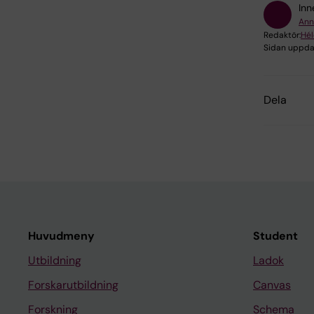
Inn
Ann
Redaktör:
Hél
Sidan uppda
Dela
Huvudmeny
Student
Utbildning
Ladok
Forskarutbildning
Canvas
Forskning
Schema