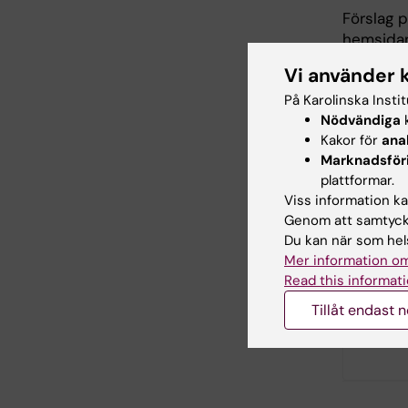
Förslag 
hemsidan 
Stipendie
Vi använder 
även stip
På Karolinska Insti
arbetster
Nödvändiga
k
Se ansök
Kakor för
ana
dokumen
Marknadsför
plattformar.
Detta är 
Viss information kan
stället 
Genom att samtycka
Du kan när som hels
*Med
ny
Mer information om
år före s
Read this informati
Tillåt endast 
Hade d