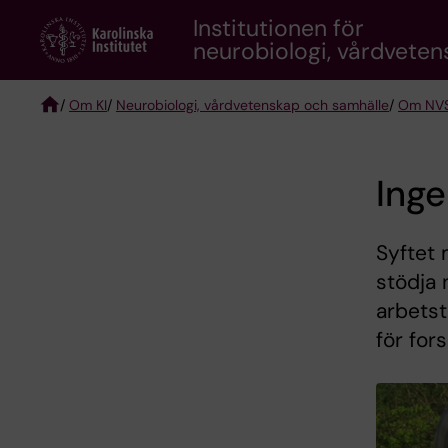
Skip
Institutionen för
to
neurobiologi, vårdvete
main
content
/
Om KI
/
Neurobiologi, vårdvetenskap och samhälle
/
Om NV
Breadcrumb
Inge
Syftet 
stödja 
arbetst
för for