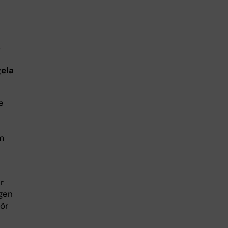
,
gela
e
m
r
ngen
ör