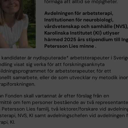
förmåga att alltid se möjligheter.
Avdelningen för arbetsterapi,
Institutionen för neurobiologi,
vårdvetenskap och samhälle (NVS)
Karolinska Institutet (KI) utlyser
härmed 2025 års stipendium till In
Petersson Lies minne .​
 kandidater är nydisputerade* arbetsterapeuter i Sverig
dling visat sig verka för att forskningsanknyta
ildningsprogrammet för arbetsterapeuter, för ett
ionellt samarbete, eller de som utvecklar ny metodik ino
rapiforskningen.
n Fonden skall vartannat år efter förslag från en
itté om fem personer bestående av två representante
a Petersson Lies familj, två lektorer/forskare vid avdelni
sterapi, NVS, KI samt avdelningschefen vid avdelningen f
api, KI.