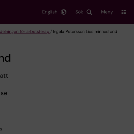
English
Sök
Meny
delningen för arbetsterapi
/ Ingela Petersson Lies minnesfond
ond
att
sse
s