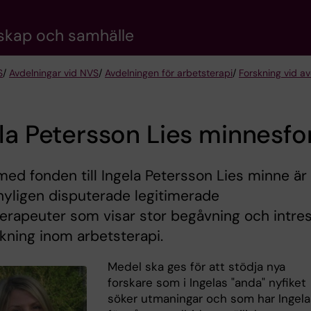
nskap och samhälle
S
/
Avdelningar vid NVS
/
Avdelningen för arbetsterapi
/
Forskning vid av
la Petersson Lies minnesf
med fonden till Ingela Petersson Lies minne är 
nyligen disputerade legitimerade
erapeuter som visar stor begåvning och intre
skning inom arbetsterapi.
Medel ska ges för att stödja nya
forskare som i Ingelas "anda" nyfiket
söker utmaningar och som har Ingela