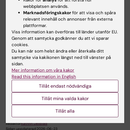
Kakor för
analys
för att förstå hur
webbplatsen används.
Marknadsföringskakor
för att visa och spåra
relevant innehåll och annonser från externa
plattformar.
Viss information kan överföras till länder utanför EU.
Genom att samtycka godkänner du att vi sparar
cookies.
Du kan när som helst ändra eller återkalla ditt
samtycke via kakikonen längst ned till vänster på
sidan.
Mer information om våra kakor
Read this information in English
Tillåt endast nödvändiga
Stöd verksamheten vid NVS
Tillåt mina valda kakor
Tillåt alla
Redaktör:
Kathrin Dellblad
Sidan uppdaterad:
2026-06-23