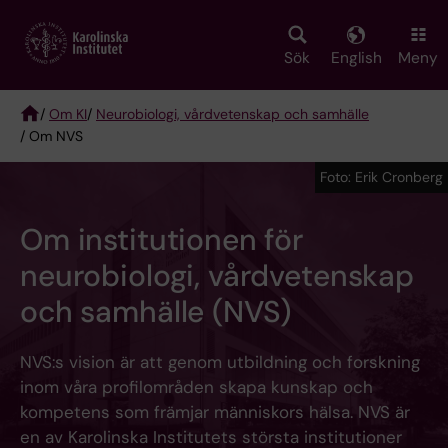
Skip
to
main
Sök
English
Meny
content
/
Om KI
/
Neurobiologi, vårdvetenskap och samhälle
/ Om NVS
Breadcrumb
Foto: Erik Cronberg
Om institutionen för
neurobiologi, vårdvetenskap
och samhälle (NVS)
NVS:s vision är att genom utbildning och forskning
inom våra profilområden skapa kunskap och
kompetens som främjar människors hälsa. NVS är
en av Karolinska Institutets största institutioner