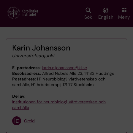
Skip
to
main
Sök
English
Meny
content
Karin Johansson
Universitetsadjunkt
E-postadress:
karin.e.johansson@ki.se
Besöksadress:
Alfred Nobels Allé 23, 14183 Huddinge
Postadress:
H1 Neurobiologi, vårdvetenskap och
samhälle, H1 Arbetsterapi, 171 77 Stockholm
Del av:
Institutionen för neurobiologi, vårdvetenskap och
samhälle
Orcid