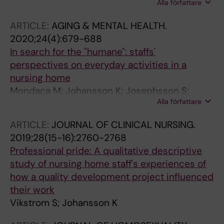
Alla författare
Kristensen HK
ARTICLE:
AGING & MENTAL HEALTH.
2020;24(4):679-688
In search for the "humane": staffs'
perspectives on everyday activities in a
nursing home
Mondaca M; Johansson K; Josephsson S;
Alla författare
Rosenberg L
ARTICLE:
JOURNAL OF CLINICAL NURSING.
2019;28(15-16):2760-2768
Professional pride: A qualitative descriptive
study of nursing home staff's experiences of
how a quality development project influenced
their work
Vikstrom S; Johansson K