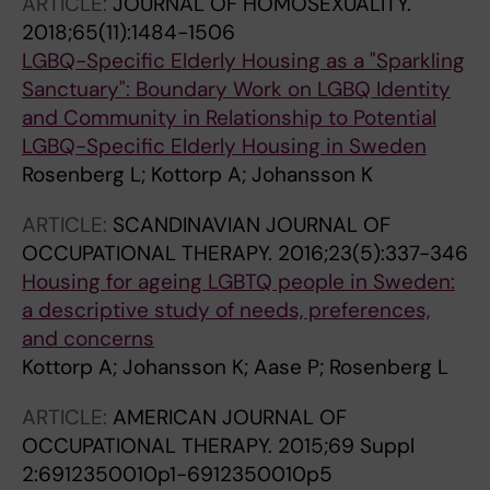
ARTICLE:
JOURNAL OF HOMOSEXUALITY.
2018;65(11):1484-1506
LGBQ-Specific Elderly Housing as a "Sparkling
Sanctuary": Boundary Work on LGBQ Identity
and Community in Relationship to Potential
LGBQ-Specific Elderly Housing in Sweden
Rosenberg L; Kottorp A; Johansson K
ARTICLE:
SCANDINAVIAN JOURNAL OF
OCCUPATIONAL THERAPY.
2016;23(5):337-346
Housing for ageing LGBTQ people in Sweden:
a descriptive study of needs, preferences,
and concerns
Kottorp A; Johansson K; Aase P; Rosenberg L
ARTICLE:
AMERICAN JOURNAL OF
OCCUPATIONAL THERAPY.
2015;69 Suppl
2:6912350010p1-6912350010p5