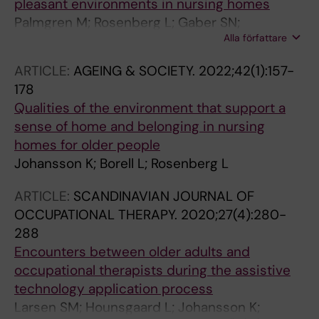
pleasant environments in nursing homes
Palmgren M; Rosenberg L; Gaber SN;
Alla författare
Johansson K
ARTICLE:
AGEING & SOCIETY.
2022;42(1):157-
178
Qualities of the environment that support a
sense of home and belonging in nursing
homes for older people
Johansson K; Borell L; Rosenberg L
ARTICLE:
SCANDINAVIAN JOURNAL OF
OCCUPATIONAL THERAPY.
2020;27(4):280-
288
Encounters between older adults and
occupational therapists during the assistive
technology application process
Larsen SM; Hounsgaard L; Johansson K;