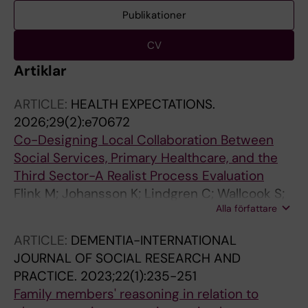
Publikationer
CV
Artiklar
ARTICLE:
HEALTH EXPECTATIONS.
2026;29(2):e70672
Co-Designing Local Collaboration Between
Social Services, Primary Healthcare, and the
Third Sector-A Realist Process Evaluation
Flink M; Johansson K; Lindgren C; Wallcook S;
Alla författare
Klinga C; Meinow B; Goliath I; Strehlenert H
ARTICLE:
DEMENTIA-INTERNATIONAL
JOURNAL OF SOCIAL RESEARCH AND
PRACTICE.
2023;22(1):235-251
Family members' reasoning in relation to