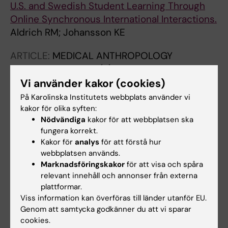
U.S. and Swedish Student Learning Through
Online Synchronous International Interactions.
Aldrich RM; Johansson KE
ARTICLE:
MEDICAL ANTHROPOLOGY
QUARTERLY.
2013;27(3):414-433
Have They Done what They Should? Moral
Vi använder kakor (cookies)
Reasoning in the Context of Translating Older
På Karolinska Institutets webbplats använder vi
Persons' Everyday Problems into Eligible
kakor för olika syften:
Nödvändiga
kakor för att webbplatsen ska
Needs for Home Modification Services
fungera korrekt.
Johansson K
Kakor för
analys
för att förstå hur
webbplatsen används.
ARTICLE:
JOURNAL OF OCCUPATIONAL
Marknadsföringskakor
för att visa och spåra
SCIENCE.
2013;20(2):108-119
relevant innehåll och annonser från externa
Moving Beyond 'Aging In Place' to Understand
plattformar.
Migration and Aging: Place Making and the
Viss information kan överföras till länder utanför EU.
Genom att samtycka godkänner du att vi sparar
Centrality Of Occupation
cookies.
Johansson K; Rudman D; Mondaca M; Park M;