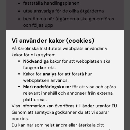
fastställa handlingsplanen
utse ansvariga för de olika åtgärderna
bestämma när åtgärderna ska genomföras
och följas upp
formulera konkreta aktiviteter för varje
prioriterat förbättringsområde
Vi använder kakor (cookies)
välja vilka förbättringsområden som ska ingå
På Karolinska Institutets webbplats använder vi
i handlingsplanen utifrån resultaten från
kakor för olika syften:
återkopplingsmötet
Nödvändiga
kakor för att webbplatsen ska
fungera korrekt.
Kakor för
analys
för att förstå hur
webbplatsen används.
Marknadsföringskakor
för att visa och spåra
Gör så här
relevant innehåll och annonser från externa
Samla arbetsgruppen och använd de
plattformar.
Viss information kan överföras till länder utanför EU.
prioriterade förbättringsområden som kom
Genom att samtycka godkänner du att vi sparar
fram under återkopplingsmötet som
cookies.
utgångspunkt. Använd SMARTa mål-mallen för
Du kan när som helst ändra eller återkalla ditt
att formulera målet. Titta därefter på filmen