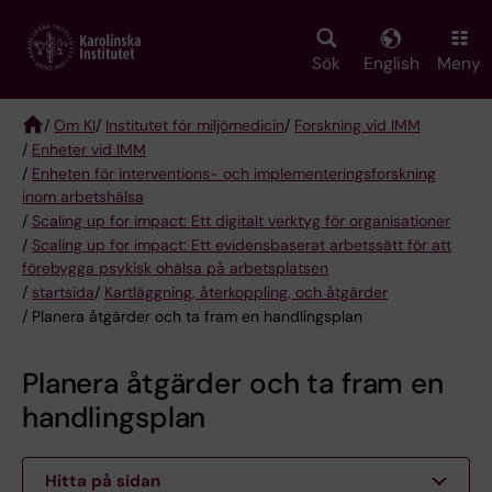
Skip
to
main
Sök
English
Meny
content
/
Om KI
/
Institutet för miljömedicin
/
Forskning vid IMM
/
Enheter vid IMM
Breadcrumb
/
Enheten för interventions- och implementeringsforskning
inom arbetshälsa
/
Scaling up for impact: Ett digitalt verktyg för organisationer
/
Scaling up for impact: Ett evidensbaserat arbetssätt för att
förebygga psykisk ohälsa på arbetsplatsen
/
startsida
/
Kartläggning, återkoppling, och åtgärder
/ Planera åtgärder och ta fram en handlingsplan
Planera åtgärder och ta fram en
handlingsplan
Hitta på sidan