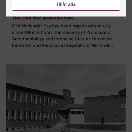
Tillåt alla
The Olof Norlander lecture
Olof Norlander Day has been organized annually
since 1989 to honor the memory of Professor of
Anesthesiology and Intensive Care at Karolinska
Institutet and Karolinska Hospital Olof Norlander.