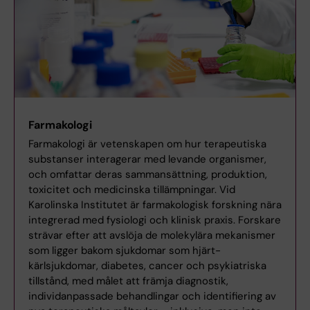
Barbara Canlon - Experimentell
audiologi
Christopher Cederroth - Translationell
auditiv neurovetenskap
Karima Chergui - Molekylär
neurofysiologi
Farmakologi
Farmakologi är vetenskapen om hur terapeutiska
substanser interagerar med levande organismer,
Qiaolin Deng - Könscellsbiologi och
och omfattar deras sammansättning, produktion,
utvecklingsprogrammering i
toxicitet och medicinska tillämpningar. Vid
epigenetisk nedä…
Karolinska Institutet är farmakologisk forskning nära
integrerad med fysiologi och klinisk praxis. Forskare
Lars Karlsson - Omgivningsfysiologi
strävar efter att avslöja de molekylära mekanismer
som ligger bakom sjukdomar som hjärt-
kärlsjukdomar, diabetes, cancer och psykiatriska
Anna Krook (Juleen Zierath) -
tillstånd, med målet att främja diagnostik,
Integrativ fysiologi
individanpassade behandlingar och identifiering av