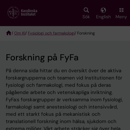
Skip
to
main
Sök
English
Meny
content
/
Om KI
/
Fysiologi och farmakologi
/ Forskning
Breadcrumb
Forskning på FyFa
På denna sida hittar du en översikt över de aktiva
forskargrupperna och teamen vid Institutionen för
fysiologi och farmakologi, med fokus på deras
pågående arbete och vetenskapliga inriktning.
FyFa:s forskargrupper är verksamma inom fysiologi,
farmakologi samt anestesiologi och intensivvård,
med ett starkt fokus på mekanistisk och
translationell forskning inom hälsa, sjukdom och
extrema miljöer. Vårt arbete sträcker sig över hela