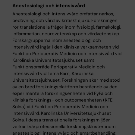
Göran Engberg - Elektrofysiologisk
Anestesiologi och intensivvård
neurofarmakologi
Anestesiologi och intensivvård omfattar narkos,
Sebastien Talbot - Neuroimmunologi
bedövning och vård av kritiskt sjuka. Forskningen
av cancer
rör translationella frågor inom fysiologi, farmakologi,
Sophie Erhardt -
inflammation, neurovetenskap och vårdvetenskap.
Neuropsykoimmunologi
Elisabet Stener-Victorin - Reproduktiv
Forskargrupperna inom anestesiologi och
endokrinologi och metabolism
intensivvård ingår i den kliniska verksamheten vid
Magnus Ingelman-Sundberg - Sektion
Funktion Perioperativ Medicin och Intensivvård vid
för farmakogenetik
Karolinska Universitetssjukhuset samt
Omgivningsfysiologi - Enhet
Funktionsområde Perioperativ Medicin och
Kent Jardemark - Translationell
Intensivvård vid Tema Barn, Karolinska
farmakologi
Universitetssjukhuset. Forskningen sker med stöd
av en bred forskningsplattform bestående av den
experimentella forskningsenheten vid FyFa och
Volker Lauschke - Personlig medicin
kliniska forsknings- och outcomeenheten (KFE
och läkemedelsutveckling
Solna) vid Funktion Perioperativ Medicin och
Intensivvård, Karolinska Universitetssjukhuset
Harald Lund - Neuroimmunovaskulär
Solna. I dessa translationella forskningsmiljöer
biologi
verkar tvärprofessionella forskningskluster inom
anestesiologi, intensivvård och smärtbehandling.