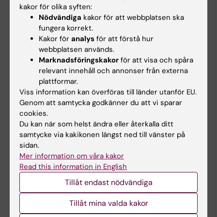
kakor för olika syften:
Nödvändiga
kakor för att webbplatsen ska
fungera korrekt.
Kakor för
analys
för att förstå hur
Ulf von Euler föreläsningen
webbplatsen används.
Ulf von Euler föreläsningen är en officiell årlig
Marknadsföringskakor
för att visa och spåra
föreläsning vid Karolinska Institutet som instiftades
relevant innehåll och annonser från externa
på initiativ av von Eulers tidigare studenter, efter
plattformar.
hans bortgång 1983.
Viss information kan överföras till länder utanför EU.
Genom att samtycka godkänner du att vi sparar
cookies.
Du kan när som helst ändra eller återkalla ditt
samtycke via kakikonen längst ned till vänster på
sidan.
Mer information om våra kakor
Read this information in English
Tillåt endast nödvändiga
Tillåt mina valda kakor