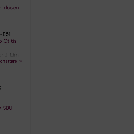
arklosen
7-E51
o Otitis
r J; Lim
författare
B
. SBU