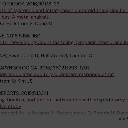
F OTOLOGY.
2016;11(1):18-23
cts of systemic and intratympanic steroid therapies fo
loss: A meta-analysis.
 Q; Hellstrom S; Duan M
NE.
2016;5:156-160
is for Developing Countries Using Tympanic Membrane I
WH; Swanepoel D; Hellstrom S; Laurent C
LARYNGOLOGICA.
2015;135(12):1293-1297
ptide modulates auditory brainstem response of rat
strom S; Kim JS
 REPORTS.
2015;5:13341
g, tinnitus, and patient satisfaction with stapedotomy: 
ive study
romback K; Hultcrantz M; Papatziamos G; Smeds H; Dan
Alla 
lm B; Johansson A; Hellstrom S; Hakizimana P; Fridberger 