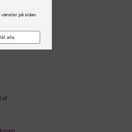
anic
l vänster på sidan.
llåt alla
embranes:
 of
unknown