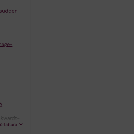
r sudden
mage-
A
ckwardt-
författare
A