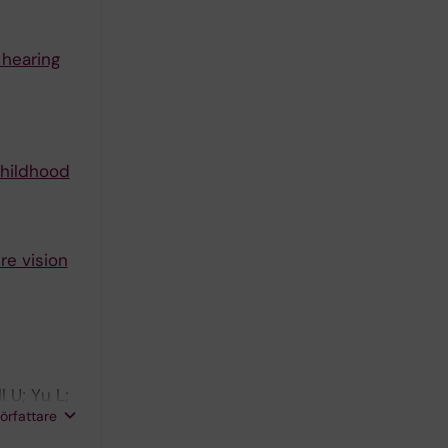
 hearing
childhood
re vision
 U; Yu L;
författare