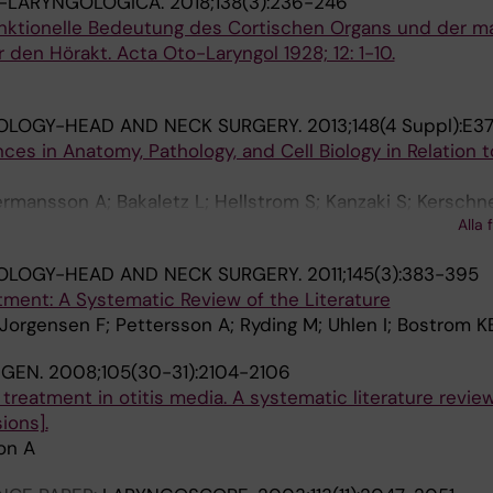
-LARYNGOLOGICA.
2018;138(3):236-246
nktionelle Bedeutung des Cortischen Organs und der m
den Hörakt. Acta Oto-Laryngol 1928; 12: 1-10.
LOGY-HEAD AND NECK SURGERY.
2013;148(4 Suppl):E3
es in Anatomy, Pathology, and Cell Biology in Relation t
ansson A; Bakaletz L; Hellstrom S; Kanzaki S; Kerschne
Alla 
atley J
LOGY-HEAD AND NECK SURGERY.
2011;145(3):383-395
tment: A Systematic Review of the Literature
 Jorgensen F; Pettersson A; Ryding M; Uhlen I; Bostrom K
NGEN.
2008;105(30-31):2104-2106
eatment in otitis media. A systematic literature review
ions].
on A