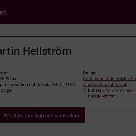
et
rtin Hellström
i.se
Del av:
165 Solna
Institutionen för klinisk ve
p, intervention och teknik, H9 CLINTEC
intervention och teknik
ddinge
Enheten för öron-, näs-
halssjukdomar
Populärvetenskap och samverkan