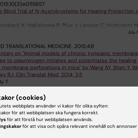
015;10(3):e0115657
Blind Trial of N-Acetylcysteine for Hearing Protection 
omback K; Hakizimana P; Plue J; Larsson C; Hultcrantz M
 H; Danckwardt-Lilliestrom N; Hellstrom S; Johansson A
Alla 
r A
ND TRANSLATIONAL MEDICINE.
2015;4:8
ntary on "Animal models of chronic tympanic membran
nse to plasminogen initiates and potentiates the healing
 membrane perforations in mice" by Wang AY, Shen Y, Wa
y RJ; Clin Translat Med, 2014; 3:5
Ny T
 PLASTIC RECONSTRUCTIVE AND AESTHETIC SURGERY.
kakor (cookies)
tutets webbplats använder vi kakor för olika syften:
 basement membrane zone differs between keloids, hype
akor för att webbplatsen ska fungera korrekt.
: A possible background to an impaired function
lys
för att förstå hur webbplatsen används.
om S; Engstrom-Laurent A; Bertheim U
ingskakor
för att visa och spåra relevant innehåll och annonser
 TRANSLATIONAL MEDICINE.
2014;12:5