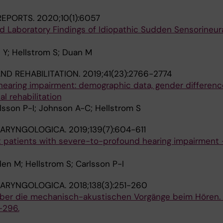
 REPORTS.
2020;10(1):6057
and Laboratory Findings of Idiopathic Sudden Sensorineur
iu Y; Hellstrom S; Duan M
AND REHABILITATION.
2019;41(23):2766-2774
earing impairment: demographic data, gender differen
al rehabilitation
lsson P-I; Johnson A-C; Hellstrom S
LARYNGOLOGICA.
2019;139(7):604-611
lt patients with severe-to-profound hearing impairment
en M; Hellstrom S; Carlsson P-I
LARYNGOLOGICA.
2018;138(3):251-260
ber die mechanisch-akustischen Vorgänge beim Hören.
-296.