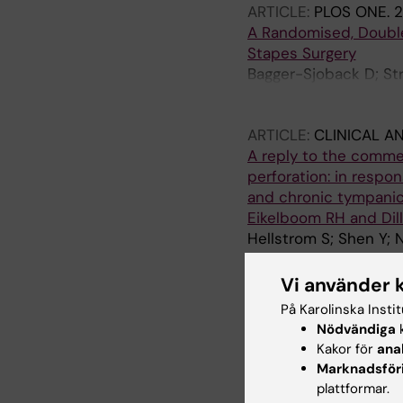
ARTICLE:
PLOS ONE.
2
A Randomised, Double 
Stapes Surgery
Bagger-Sjoback D; Str
Papatziamos G; Smeds
Tideholm B; Fridberge
ARTICLE:
CLINICAL A
A reply to the comme
perforation: in respo
and chronic tympanic
Eikelboom RH and Dille
Hellstrom S; Shen Y; 
ARTICLE:
JOURNAL OF
Vi använder 
2014;67(11):1564-1572
På Karolinska Insti
The structure of the
Nödvändiga
k
scars and normal skin
Kakor för
ana
Hellstrom M; Hellstr
Marknadsför
plattformar.
ARTICLE:
JOURNAL OF