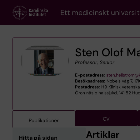
Skip
Ett medicinskt universit
to
main
content
Sten Olof Ma
Professor, Senior
E-postadress:
sten.hellstrom@k
Besöksadress:
Nobels väg 7, 17
Postadress:
H9 Klinisk vetenska
Öron näs o halssjukd, 141 52 Hu
CV
Publikationer
Artiklar
Hitta på sidan