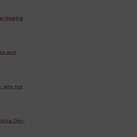
al Hearing
ces and
 - why not
 Acta Oto-