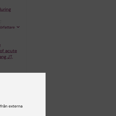
during
;
;
författare
e
 of acute
ng JT,
rtrophic
 från externa