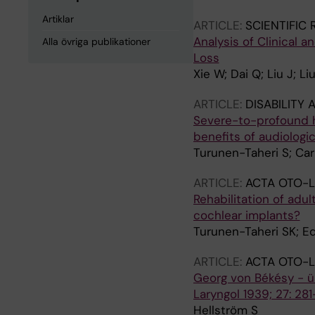
Artiklar
ARTICLE:
SCIENTIFIC
Analysis of Clinical 
Alla övriga publikationer
Loss
Xie W; Dai Q; Liu J; L
ARTICLE:
DISABILITY 
Severe-to-profound h
benefits of audiologic
Turunen-Taheri S; Car
ARTICLE:
ACTA OTO-
Rehabilitation of adu
cochlear implants?
Turunen-Taheri SK; Ed
ARTICLE:
ACTA OTO-
Georg von Békésy - ü
Laryngol 1939; 27: 281
Hellström S