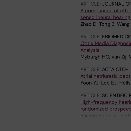
ARTICLE:
JOURNAL O
A comparison of effe
sensorineural hearing 
Zhao D; Tong B; Wang
ARTICLE:
EBIOMEDICI
Otitis Media Diagnos
Analysis
Myburgh HC; van Zijl 
ARTICLE:
ACTA OTO-
Atrial natriuretic pe
Yoon YJ; Lee EJ; Hell
ARTICLE:
SCIENTIFIC
High-frequency hearin
randomized prospect
Bagger-Sjoback D; St
Lilliestrom N; Tideho