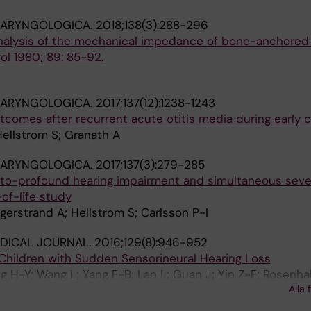
LARYNGOLOGICA.
2018;138(3):288-296
 Analysis of the mechanical impedance of bone-anchored
ol 1980; 89: 85-92.
LARYNGOLOGICA.
2017;137(12):1238-1243
comes after recurrent acute otitis media during early 
ellstrom S; Granath A
LARYNGOLOGICA.
2017;137(3):279-285
-to-profound hearing impairment and simultaneous seve
of-life study
gerstrand A; Hellstrom S; Carlsson P-I
DICAL JOURNAL.
2016;129(8):946-952
 Children with Sudden Sensorineural Hearing Loss
 H-Y; Wang L; Yang F-B; Lan L; Guan J; Yin Z-F; Rosenhall
Alla 
; Duan M-L; Wang Q-J