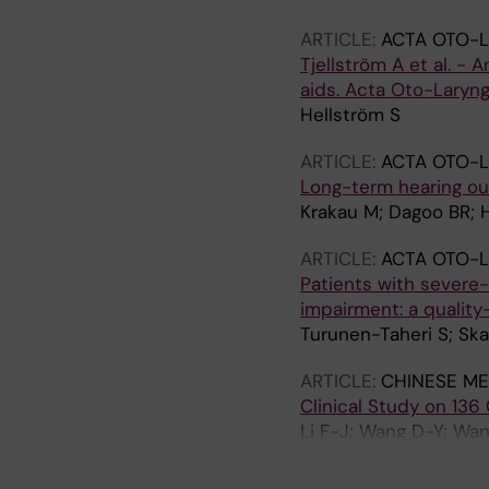
ARTICLE:
ACTA OTO-
Tjellström A et al. -
aids. Acta Oto-Laryng
Hellström S
ARTICLE:
ACTA OTO-
Long-term hearing out
Krakau M; Dagoo BR; H
ARTICLE:
ACTA OTO-
Patients with severe
impairment: a quality-
Turunen-Taheri S; Ska
ARTICLE:
CHINESE ME
Clinical Study on 136
Li F-J; Wang D-Y; Wang
Hellstrom S; Xue X-J