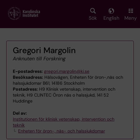
Skip
to
main
Sök
English
Meny
content
Gregori Margolin
Anknuten till Forskning
E-postadress:
gregori.margolin@ki.se
Besöksadress:
Hälsovägen, Enheten för öron-,näs och
halssjukdomar B61, 14186 Stockholm
Postadress:
H9 Klinisk vetenskap, intervention och
teknik, H9 CLINTEC Öron näs o halssjukd, 141 52
Huddinge
Del av:
Institutionen för klinisk vetenskap, intervention och
teknik
Enheten för öron-, näs- och halssjukdomar