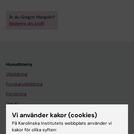
Är du Gregori Margolin?
Redigera din profil
Huvudmeny
Utbildning
Forskarutbildning
Forskning
Om KI
Vi använder kakor (cookies)
På Karolinska Institutets webbplats använder vi
På gång
kakor för olika syften:
Nyheter