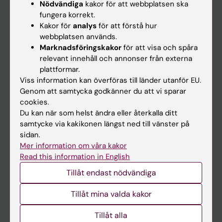
Nödvändiga
kakor för att webbplatsen ska
fungera korrekt.
Kalender
Kakor för
analys
för att förstå hur
webbplatsen används.
Student
Marknadsföringskakor
för att visa och spåra
Ladok
relevant innehåll och annonser från externa
plattformar.
Canvas
Viss information kan överföras till länder utanför EU.
Schema
Genom att samtycka godkänner du att vi sparar
cookies.
Studentmejlen
Du kan när som helst ändra eller återkalla ditt
Kurs- och programwebbar
samtycke via kakikonen längst ned till vänster på
sidan.
Student på KI
Mer information om våra kakor
Read this information in English
Medarbetare
Tillåt endast nödvändiga
Medarbetarportalen
Tillåt mina valda kakor
Kontakta och besök KI
Tillåt alla