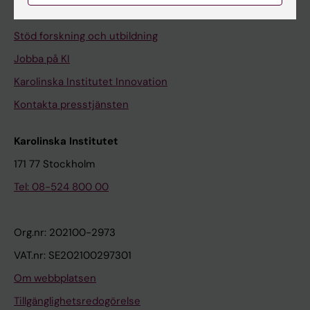
Universitetsbiblioteket
Stöd forskning och utbildning
Jobba på KI
Karolinska Institutet Innovation
Kontakta presstjänsten
Karolinska Institutet
171 77 Stockholm
Tel: 08-524 800 00
Org.nr: 202100-2973
VAT.nr: SE202100297301
Om webbplatsen
Tillgänglighetsredogörelse