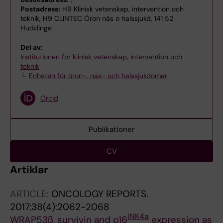
Postadress:
H9 Klinisk vetenskap, intervention och
teknik, H9 CLINTEC Öron näs o halssjukd, 141 52
Huddinge
Del av:
Institutionen för klinisk vetenskap, intervention och
teknik
Enheten för öron-, näs- och halssjukdomar
Orcid
Publikationer
CV
Artiklar
ARTICLE:
ONCOLOGY REPORTS.
2017;38(4):2062-2068
INK4a
WRAP53β, survivin and p16
expression as