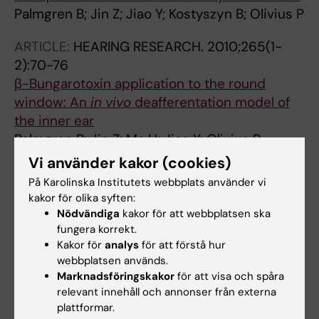
Palmgren B; Jin Z; Jiao Y; Kostyszyn B; Olivius P
ARTICLE:
HEARING RESEARCH.
2010;265(1-
2):70-76
β-Bungarotoxin application to the round
window: An
in vivo
deafferentation model of
the inner ear
Palmgren B; Jin Z; Ma H; Jiao Y; Olivius P
Vi använder kakor (cookies)
ARTICLE:
CLONING AND STEM CELLS.
På Karolinska Institutets webbplats använder vi
2008;10(1):75-88
kakor för olika syften:
Survival, migration, and differentiation of Sox1-
Nödvändiga
kakor för att webbplatsen ska
GFP embryonic stem cells in coculture with
fungera korrekt.
an auditory brainstem slice preparation
Kakor för
analys
för att förstå hur
webbplatsen används.
Glavaski-Joksimovic A; Thonabulsombat C;
Marknadsföringskakor
för att visa och spåra
Alla författare
Wendt M; Eriksson M; Palmgren B; Jonsson A;
relevant innehåll och annonser från externa
Olivius P
plattformar.