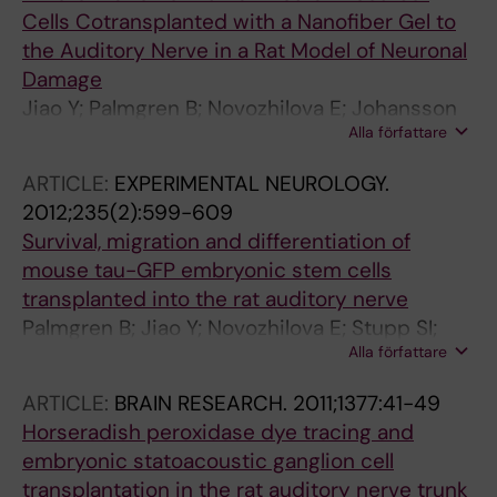
Cells Cotransplanted with a Nanofiber Gel to
the Auditory Nerve in a Rat Model of Neuronal
Damage
Jiao Y; Palmgren B; Novozhilova E; Johansson
Alla författare
UE; Spieles-Engemann AL; Kale A; Stupp SI;
Olivius P
ARTICLE:
EXPERIMENTAL NEUROLOGY.
2012;235(2):599-609
Survival, migration and differentiation of
mouse tau-GFP embryonic stem cells
transplanted into the rat auditory nerve
Palmgren B; Jiao Y; Novozhilova E; Stupp SI;
Alla författare
Olivius P
ARTICLE:
BRAIN RESEARCH.
2011;1377:41-49
Horseradish peroxidase dye tracing and
embryonic statoacoustic ganglion cell
transplantation in the rat auditory nerve trunk