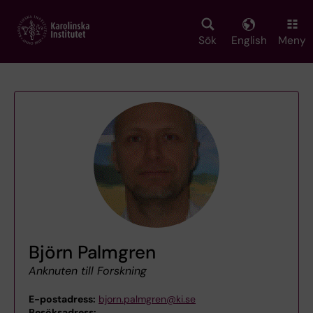
Skip
to
main
Sök
English
Meny
content
Björn Palmgren
Anknuten till Forskning
E-postadress:
bjorn.palmgren@ki.se
Besöksadress:
,