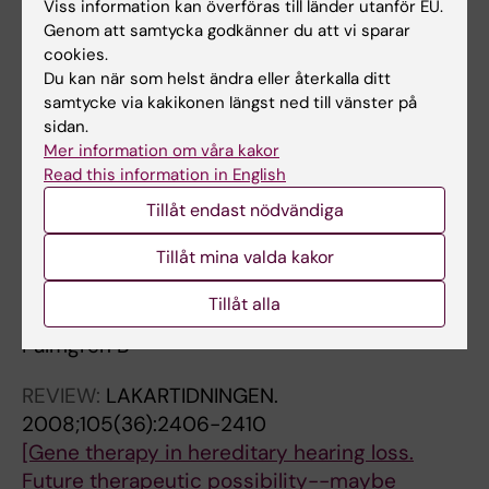
Viss information kan överföras till länder utanför EU.
Alla övriga publikationer
Genom att samtycka godkänner du att vi sparar
cookies.
OTHER:
CLINICAL CASE REPORTS.
Du kan när som helst ändra eller återkalla ditt
2020;8(7):1121-1125
samtycke via kakikonen längst ned till vänster på
Postsurgical pyoderma gangrenosum and flap
sidan.
necrosis in a head and neck cancer patient
Mer information om våra kakor
Read this information in English
following neck dissection
Arebro J; Palmgren B
Tillåt endast nödvändiga
Tillåt mina valda kakor
DOCTORAL THESIS:
2011
Regeneration of the auditory nerve : a cell
Tillåt alla
transplantation study
Palmgren B
REVIEW:
LAKARTIDNINGEN.
2008;105(36):2406-2410
[Gene therapy in hereditary hearing loss.
Future therapeutic possibility--maybe