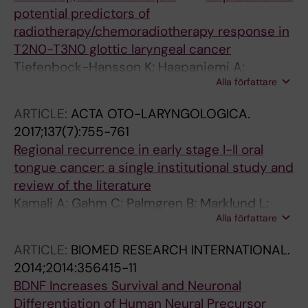
potential predictors of
radiotherapy/chemoradiotherapy response in
T2N0-T3N0 glottic laryngeal cancer
Tiefenbock-Hansson K; Haapaniemi A;
Alla författare
Farnebo L; Palmgren B; Tarkkanen J; Farnebo
M; Munck-Wikland E; Makitie A; Garvin S;
ARTICLE:
ACTA OTO-LARYNGOLOGICA.
Roberg K
2017;137(7):755-761
Regional recurrence in early stage I-II oral
tongue cancer: a single institutional study and
review of the literature
Kamali A; Gahm C; Palmgren B; Marklund L;
Alla författare
Halle M; Hammarstedt-Nordenvall L
ARTICLE:
BIOMED RESEARCH INTERNATIONAL.
2014;2014:356415-11
BDNF Increases Survival and Neuronal
Differentiation of Human Neural Precursor