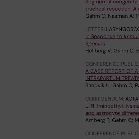
O
E
G
G
Segmental congenital 
C
U
E
E
tracheal resection: A 
H
R
R
R
Gahm C; Nasman A; P
I
O
Y
Y
R
S
.
.
LETTER:
LARYNGOSC
U
U
2
2
In Response to
Immun
R
R
0
0
Species
G
G
0
0
Hellberg V; Gahm C; E
I
E
2
0
CONFERENCE PUBLIC
C
R
;
;
A CASE REPORT OF 
A
Y
5
4
INTRAPARTUM TREAT
.
.
0
6
Sandvik U; Gahm C; Pa
2
2
(
(
0
0
6
1
CORRIGENDUM:
ACTA
0
0
)
)
L-N-Iminoethyl-lysine
5
2
:
:
and astrocyte differen
;
;
1
1
Arnberg F; Gahm C; M
1
5
3
6
4
0
1
9
CONFERENCE PUBLIC
7
(
9
-