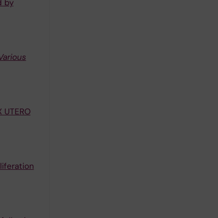
d by
Various
X UTERO
iferation