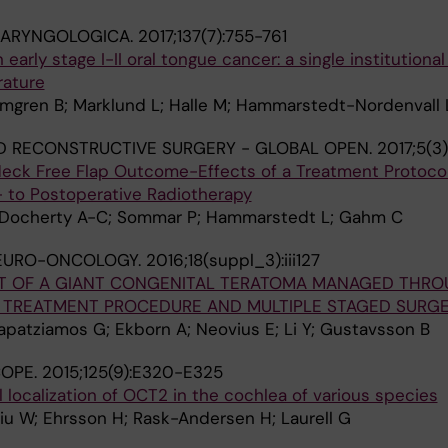
LARYNGOLOGICA.
2017;137(7):755-761
 early stage I-II oral tongue cancer: a single institutiona
rature
lmgren B; Marklund L; Halle M; Hammarstedt-Nordenvall 
D RECONSTRUCTIVE SURGERY - GLOBAL OPEN.
2017;5(3)
ck Free Flap Outcome-Effects of a Treatment Protoco
 to Postoperative Radiotherapy
; Docherty A-C; Sommar P; Hammarstedt L; Gahm C
EURO-ONCOLOGY.
2016;18(suppl_3):iii127
T OF A GIANT CONGENITAL TERATOMA MANAGED THRO
 TREATMENT PROCEDURE AND MULTIPLE STAGED SURGE
patziamos G; Ekborn A; Neovius E; Li Y; Gustavsson B
OPE.
2015;125(9):E320-E325
ocalization of OCT2 in the cochlea of various species
iu W; Ehrsson H; Rask-Andersen H; Laurell G