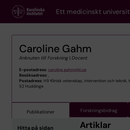
Skip
Ett medicinskt universit
to
main
content
Caroline Gahm
Anknuten till Forskning
|
Docent
E-postadress:
caroline.gahm@ki.se
Besöksadress:
,
Postadress:
H9 Klinisk vetenskap, intervention och teknik,
52 Huddinge
Forskningsbidrag
Publikationer
Artiklar
Hitta på sidan