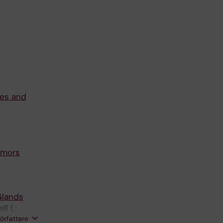
ies and
umors
Glands
l L;
författare