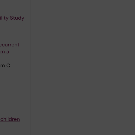
lity Study
ecurrent
om a
hm C
 children