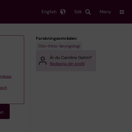
English
Sök
Meny
Forskningsområden:
Oto-rhino-laryngologi
Är du Caroline Gahm?
Redigera din profil
tenskap,
 och
an