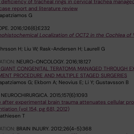
deficiency of tracheal rings in cervical trachea manage
case report and literature review
apatziamos G
OPE.
2016;126(6):E232
ohistochemical Localization of OCT2 in the Cochlea of 
hrsson H; Liu W; Rask-Andersen H; Laurell G
ATION:
NEURO-ONCOLOGY.
2016;18:127
A GIANT CONGENITAL TERATOMA MANAGED THROUGH E
MENT PROCEDURE AND MULTIPLE STAGED SURGERIES
patziamos G; Ekborn A; Neovius E; Li Y; Gustavsson B
 NEUROCHIRURGICA.
2015;157(6):1093
 after experimental brain trauma attenuates cellular prol
tiation (vol 154, pg 681, 2012)
athiesen T
ATION:
BRAIN INJURY.
2012;26(4-5):368