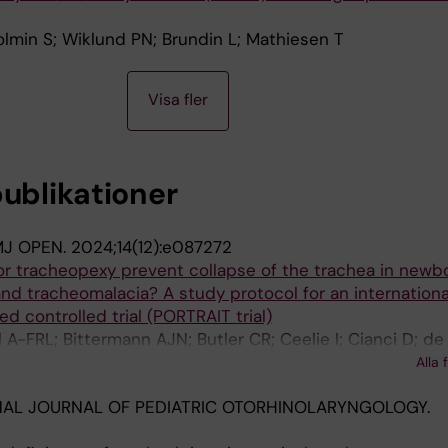
lmin S; Wiklund PN; Brundin L; Mathiesen T
Visa fler
publikationer
J OPEN.
2024;14(12):e087272
or tracheopexy prevent collapse of the trachea in newb
nd tracheomalacia? A study protocol for an internationa
d controlled trial (PORTRAIT trial)
 A-FRL; Bittermann AJN; Butler CR; Ceelie I; Cianci D; de
ten KFM; Lemmers PMA; Mullassery D; Nandi R; Pullens B;
Alla 
gat SHAJ; van de Ven PM; Wijnen RMH; Vlot J; Lindeboo
NAL JOURNAL OF PEDIATRIC OTORHINOLARYNGOLOGY.