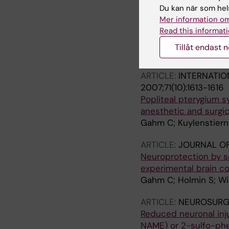
ARTICLE:
JACC-JOURN
Du kan när som hels
2010;55(12):1227-1236
Mer information om
Sustained Inflammati
Read this informati
Arteries
Tillåt endast 
Halle M; Gabrielsen A
ARTICLE:
INTERNATIO
2007;71(10):1613-1616
Popliteal pterygium s
anesthetic and surgic
Gahm C; Kuylenstiern
ARTICLE:
JOURNAL O
Neuroprotection by sel
experimental brain c
Gahm C; Holmin S; Wi
ARTICLE:
NEUROSURG
Reduced neuronal inju
NAME) or 2-sulfo-ph