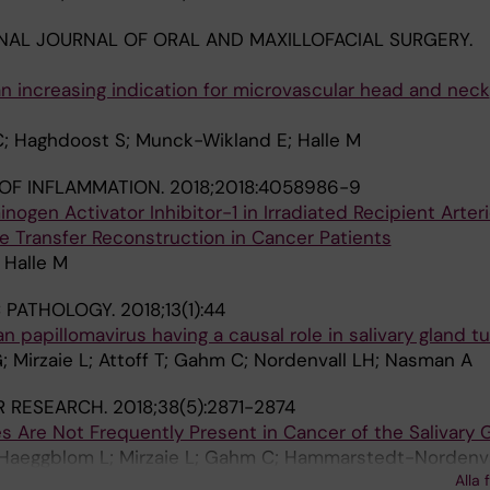
NAL JOURNAL OF ORAL AND MAXILLOFACIAL SURGERY.
n increasing indication for microvascular head and neck
; Haghdoost S; Munck-Wikland E; Halle M
OF INFLAMMATION.
2018;2018:4058986-9
nogen Activator Inhibitor-1 in Irradiated Recipient Arter
e Transfer Reconstruction in Cancer Patients
 Halle M
C PATHOLOGY.
2018;13(1):44
 papillomavirus having a causal role in salivary gland t
 Mirzaie L; Attoff T; Gahm C; Nordenvall LH; Nasman A
R RESEARCH.
2018;38(5):2871-2874
 Are Not Frequently Present in Cancer of the Salivary 
 Haeggblom L; Mirzaie L; Gahm C; Hammarstedt-Nordenval
Alla 