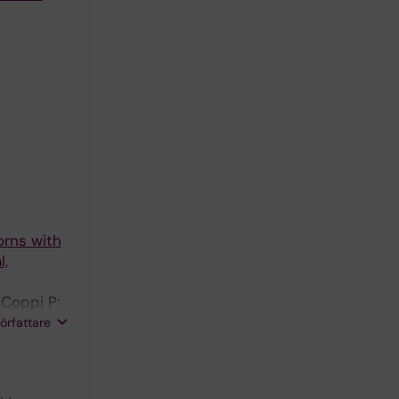
orns with
l,
 Coppi P;
 Staals
författare
m MYA