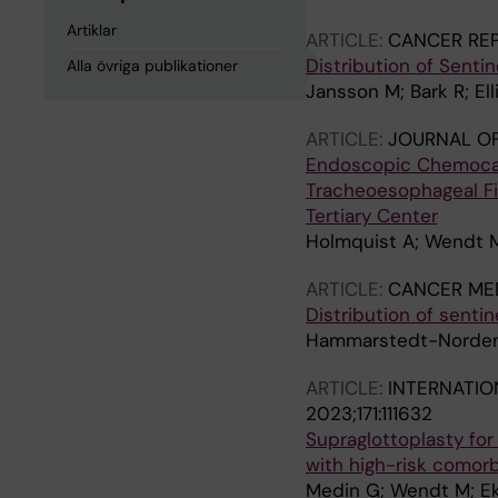
Artiklar
ARTICLE:
CANCER RE
Distribution of Senti
Alla övriga publikationer
Jansson M; Bark R; E
ARTICLE:
JOURNAL OF
Endoscopic Chemocaut
Tracheoesophageal Fis
Tertiary Center
Holmquist A; Wendt M
ARTICLE:
CANCER MED
Distribution of senti
Hammarstedt-Nordenva
ARTICLE:
INTERNATIO
2023;171:111632
Supraglottoplasty for
with high-risk comorb
Medin G; Wendt M; E