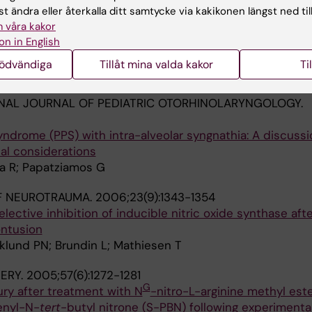
AL OF THE AMERICAN COLLEGE OF CARDIOLOGY.
t ändra eller återkalla ditt samtycke via kakikonen längst ned til
 våra kakor
on Due to Nuclear Factor-Kappa B Activation in Irradia
on in English
nödvändiga
Tillåt mina valda kakor
Ti
; Paulsson-Berne G; Gahm C; Agardh HE; Farnebo F; Tornv
NAL JOURNAL OF PEDIATRIC OTORHINOLARYNGOLOGY.
yndrome (PPS) with intra-alveolar syngnathia: A discussi
al considerations
a R; Papatziamos G
F NEUROTRAUMA.
2006;23(9):1343-1354
ective inhibition of inducible nitric oxide synthase afte
ontusion
klund PN; Brundin L; Mathiesen T
ERY.
2005;57(6):1272-1281
G
ry after treatment with N
-nitro-L-arginine methyl este
enyl-N-
tert
-butyl nitrone (S-PBN) following experimental