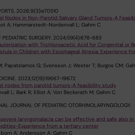
PORTS.
2026;9(3):e70510
nel Nodes in Non-Parotid Salivary Gland Tumors-A Feasibi
lliot A; Hammarstedt-Nordenvall L; Gahm C
 PEDIATRIC SURGERY.
2024;59(4):678-683
erization with Trichloroacetic Acid for Congenital or R
tula in Children with Esophageal Atresia: Experience fr
; Papatziamos G; Svensson J; Wester T; Burgos CM; Ga
ICINE.
2023;12(19):19667-19672
nel nodes from parotid tumors-A feasibility study
ll L; Bark R; Elliot A; Von Beckerath M; Gahm C
NAL JOURNAL OF PEDIATRIC OTORHINOLARYNGOLOGY.
 severe laryngomalacia can be effective and safe also in
idities-Experience from a tertiary center
kborn A; Andersson A; Gahm C