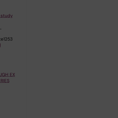
l study
L
:e1253
l
UGH EX
RIES