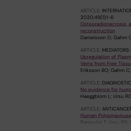
ARTICLE:
INTERNATIO
2020;49(1):1-6
Osteoradionecrosis, a
reconstruction
Danielsson D; Gahm C
ARTICLE:
MEDIATORS 
Upregulation of Plasmi
Veins from Free Tissu
Eriksson BO; Gahm C;
ARTICLE:
DIAGNOSTI
No evidence for human
Haeggblom L; Ursu RG;
ARTICLE:
ANTICANCE
Human Polyomaviruses
Ramqvist T; Ursu RG;
Dalianis T; Nasman A