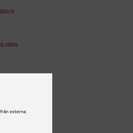
ion in
nd veins
following
iferation
 från externa