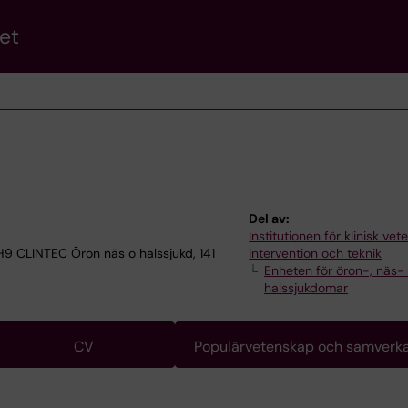
et
Del av:
Institutionen för klinisk ve
 H9 CLINTEC Öron näs o halssjukd, 141
intervention och teknik
Enheten för öron-, näs-
halssjukdomar
CV
Populärvetenskap och samverk