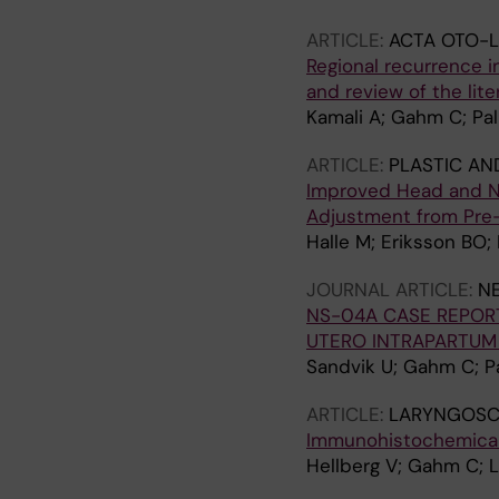
ARTICLE:
ACTA OTO-
Regional recurrence in
and review of the lite
Kamali A; Gahm C; Pa
ARTICLE:
PLASTIC AN
Improved Head and Ne
Adjustment from Pre-
Halle M; Eriksson BO
JOURNAL ARTICLE:
N
NS-04A CASE REPOR
UTERO INTRAPARTUM
Sandvik U; Gahm C; Pa
ARTICLE:
LARYNGOSC
Immunohistochemical l
Hellberg V; Gahm C; L