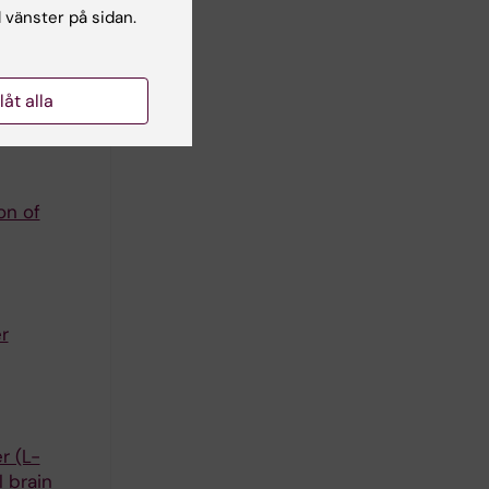
l vänster på sidan.
ted Human
llåt alla
all P
on of
r
r (L-
 brain