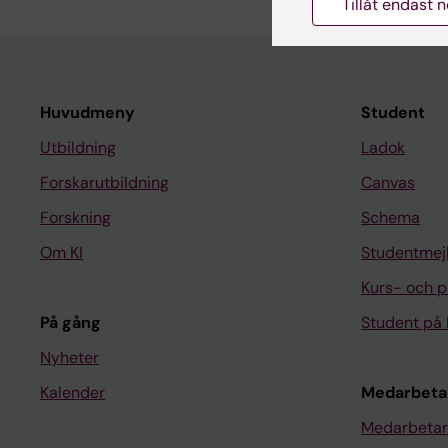
Tillåt endast 
Huvudmeny
Student
Utbildning
Ladok
Forskarutbildning
Canvas
Forskning
Schema
Om KI
Studentmej
Kurs- och 
På gång
Student på 
Nyheter
Kalender
Medarbeta
Medarbetar