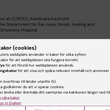
or at CLINTEC, Karolinska Institutet
the Department for Ear, nose, throat, hearing and
 University Hospital
eskrivning
kakor (cookies)
tutets webbplats använder vi kakor för olika syften:
akor för att webbplatsen ska fungera korrekt.
ectrophysiology, House Ear Institute, Los Angeles, USA,
lys
för att förstå hur webbplatsen används.
 studying central auditory processes in deaf children
ingskakor
för att visa och spåra relevant innehåll och annonser
ation.
 cortical evoked auditory potentials (CAEP) have been
 överföras till länder utanför EU.
d the relation between central auditory pathways and
 godkänner du att vi sparar cookies.
d to study the impact of phonological training. Lately
t ändra eller återkalla ditt samtycke via kakikonen längst ned til
PI for KI in a Horizon 2020 project "EUSCREEN",
 våra kakor
 and vision screening programs for children in Europe.
on in English