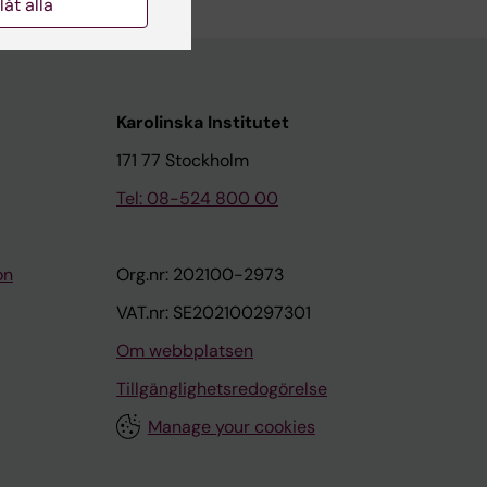
llåt alla
Karolinska Institutet
171 77 Stockholm
Tel: 08-524 800 00
on
Org.nr: 202100-2973
VAT.nr: SE202100297301
Om webbplatsen
Tillgänglighetsredogörelse
Manage your cookies