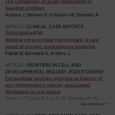
The complexity of acute mastoiditis in
Swedish children
Arebro J; Bennet R; Eriksson M; Granath A
ARTICLE:
CLINICAL CASE REPORTS.
2024;12(4):e8741
Bilateral intracochlear hemorrhage: A rare
onset of chronic myelogenous leukemia
Flahat B; Bonnard A; Arebro J
ARTICLE:
FRONTIERS IN CELL AND
DEVELOPMENTAL BIOLOGY.
2023;11:1240159
Extracellular vesicles promote activation of
pro-inflammatory cancer-associated
fibroblasts in oral cancer
Arebro J; Towle R; Lee C-M; Bennewith KL;
Alla författare
Garnis C