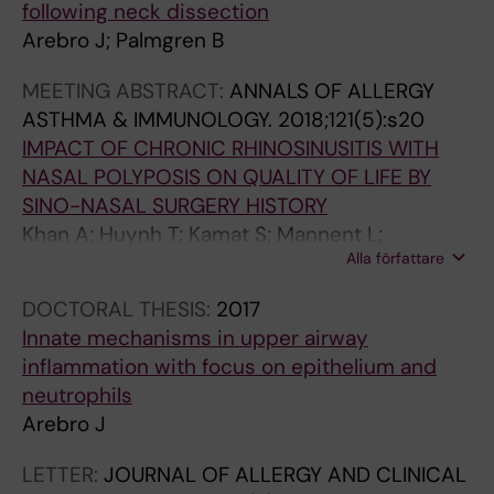
following neck dissection
Arebro J; Palmgren B
MEETING ABSTRACT:
ANNALS OF ALLERGY
ASTHMA & IMMUNOLOGY.
2018;121(5):s20
IMPACT OF CHRONIC RHINOSINUSITIS WITH
NASAL POLYPOSIS ON QUALITY OF LIFE BY
SINO-NASAL SURGERY HISTORY
Khan A; Huynh T; Kamat S; Mannent L;
Alla författare
Tomassen P; Van Zele T; Cardell L; Arebro J;
Olze H; Foerster-Ruhrmann U; Kowalski M;
DOCTORAL THESIS:
2017
Olszewska-Ziaber A; Fokkens W; van Drunen
Innate mechanisms in upper airway
C; Mullol J; Alobid I; Hellings P; Hox V; Toskala
inflammation with focus on epithelium and
E; Scadding G; Lund V; Bachert C
neutrophils
Arebro J
LETTER:
JOURNAL OF ALLERGY AND CLINICAL