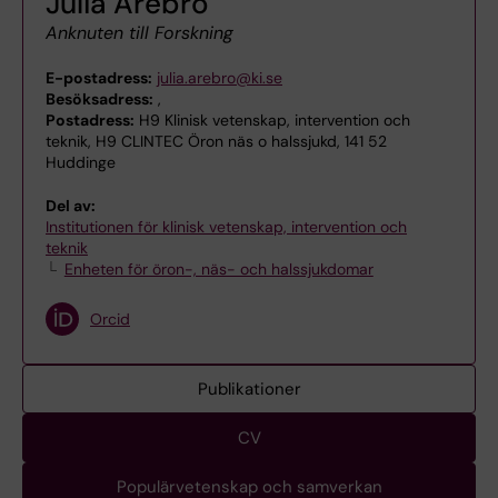
Julia Arebro
Anknuten till Forskning
E-postadress:
julia.arebro@ki.se
Besöksadress:
,
Postadress:
H9 Klinisk vetenskap, intervention och
teknik, H9 CLINTEC Öron näs o halssjukd, 141 52
Huddinge
Del av:
Institutionen för klinisk vetenskap, intervention och
teknik
Enheten för öron-, näs- och halssjukdomar
Orcid
Publikationer
CV
Populärvetenskap och samverkan