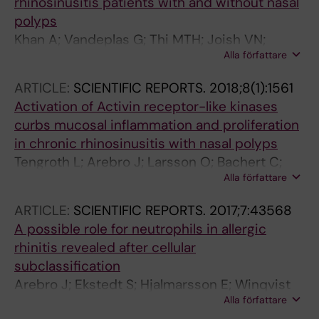
rhinosinusitis patients with and without nasal
polyps
Khan A; Vandeplas G; Thi MTH; Joish VN;
Alla författare
Mannent L; Tomassen P; Van Zele T; Cardell LO;
Arebro J; Olze H; Foerster-Ruhrmann U;
ARTICLE:
SCIENTIFIC REPORTS.
2018;8(1):1561
Kowalski ML; Olszewska-Ziaber A; Holtappels
Activation of Activin receptor-like kinases
G; De Ruyck N; van Drunen C; Mullol J; Hellings
curbs mucosal inflammation and proliferation
PW; Hox V; Toskala EM; Scadding G; Lund V;
in chronic rhinosinusitis with nasal polyps
Fokkens W; Bachert C
Tengroth L; Arebro J; Larsson O; Bachert C;
Alla författare
Georen SK; Cardell L-O
ARTICLE:
SCIENTIFIC REPORTS.
2017;7:43568
A possible role for neutrophils in allergic
rhinitis revealed after cellular
subclassification
Arebro J; Ekstedt S; Hjalmarsson E; Winqvist
Alla författare
O; Georen SK; Cardell L-O