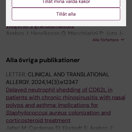
Tillåt mina valda kakor
ARTICLE:
ACTA OTO-LARYNGOLOGICA.
2012;132(9):995-1001
Tillåt alla
New treatment of subglottic stenosis due to
Wegener's granulomatosis
Arebro J; Henriksson G; Macchiarini P; Juto J-
Alla författare
E
Alla övriga publikationer
LETTER:
CLINICAL AND TRANSLATIONAL
ALLERGY.
2024;14(3):e12347
Delayed neutrophil shedding of CD62L in
patients with chronic rhinosinusitis with nasal
polyps and asthma: Implications for
Staphylococcus aureus
colonization and
corticosteroid treatment
Jafari M; Cardenas EI; Ekstedt S; Arebro J;