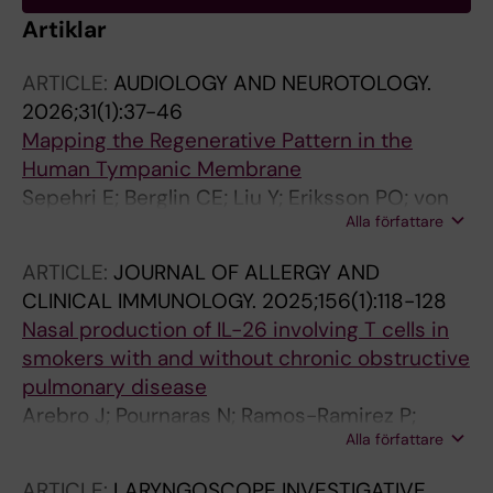
Artiklar
ARTICLE:
AUDIOLOGY AND NEUROTOLOGY.
2026;31(1):37-46
Mapping the Regenerative Pattern in the
Human Tympanic Membrane
Sepehri E; Berglin CE; Liu Y; Eriksson PO; von
Alla författare
Unge M; Arebro J
ARTICLE:
JOURNAL OF ALLERGY AND
CLINICAL IMMUNOLOGY.
2025;156(1):118-128
Nasal production of IL-26 involving T cells in
smokers with and without chronic obstructive
pulmonary disease
Arebro J; Pournaras N; Ramos-Ramirez P;
Alla författare
Cardenas EI; Bandeira E; Che KF; Brundin B;
Bossios A; Karimi R; Nyren S; Stjarne P; Skold
ARTICLE:
LARYNGOSCOPE INVESTIGATIVE