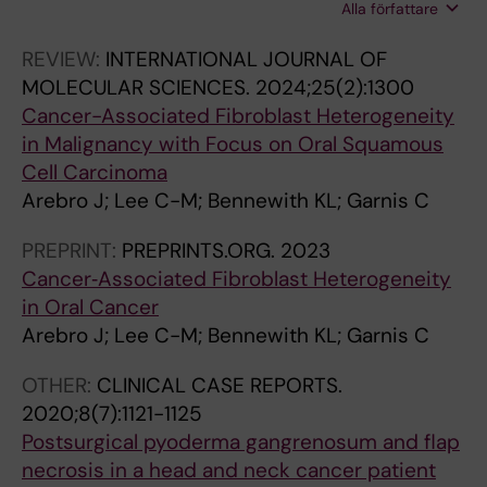
Alla författare
Petro M; Karlsson A; Hjalmarsson E; Arnarson
D; Ezerskyte M; Kumlien Georen S; Cardell LO
REVIEW:
INTERNATIONAL JOURNAL OF
MOLECULAR SCIENCES.
2024;25(2):1300
Cancer-Associated Fibroblast Heterogeneity
in Malignancy with Focus on Oral Squamous
Cell Carcinoma
Arebro J; Lee C-M; Bennewith KL; Garnis C
PREPRINT:
PREPRINTS.ORG.
2023
Cancer‐Associated Fibroblast Heterogeneity
in Oral Cancer
Arebro J; Lee C-M; Bennewith KL; Garnis C
OTHER:
CLINICAL CASE REPORTS.
2020;8(7):1121-1125
Postsurgical pyoderma gangrenosum and flap
necrosis in a head and neck cancer patient