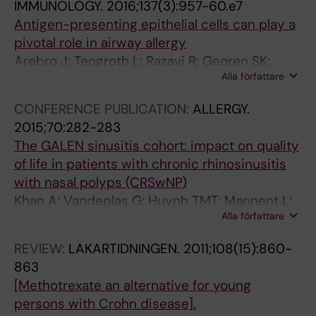
IMMUNOLOGY.
2016;137(3):957-60.e7
Antigen-presenting epithelial cells can play a
pivotal role in airway allergy
Arebro J; Tengroth L; Razavi R; Georen SK;
Alla författare
Winqvist O; Cardell L-O
CONFERENCE PUBLICATION:
ALLERGY.
2015;70:282-283
The GALEN sinusitis cohort: impact on quality
of life in patients with chronic rhinosinusitis
with nasal polyps (CRSwNP)
Khan A; Vandeplas G; Huynh TMT; Mannent L;
Alla författare
Tomassen P; van Zele T; Cardell L-O; Arebro J;
Olze H; Foerster U; Kowalski ML; Olszewska-
REVIEW:
LAKARTIDNINGEN.
2011;108(15):860-
Ziazber A; Fokkens U; van Drunen C; Mullol J;
863
Alobid I; Hellings P; Hox V; Toskala E; Scadding
[Methotrexate an alternative for young
G; Lund V; Bachert C
persons with Crohn disease].