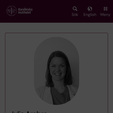
Skip
to
main
Sök
English
Meny
content