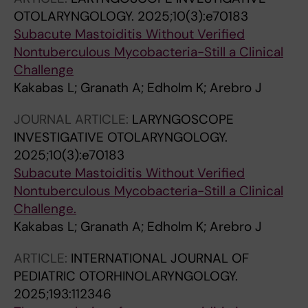
M; Linden A
OTOLARYNGOLOGY.
2025;10(3):e70183
Subacute Mastoiditis Without Verified
Nontuberculous Mycobacteria-Still a Clinical
Challenge
Kakabas L; Granath A; Edholm K; Arebro J
JOURNAL ARTICLE:
LARYNGOSCOPE
INVESTIGATIVE OTOLARYNGOLOGY.
2025;10(3):e70183
Subacute Mastoiditis Without Verified
Nontuberculous Mycobacteria-Still a Clinical
Challenge.
Kakabas L; Granath A; Edholm K; Arebro J
ARTICLE:
INTERNATIONAL JOURNAL OF
PEDIATRIC OTORHINOLARYNGOLOGY.
2025;193:112346