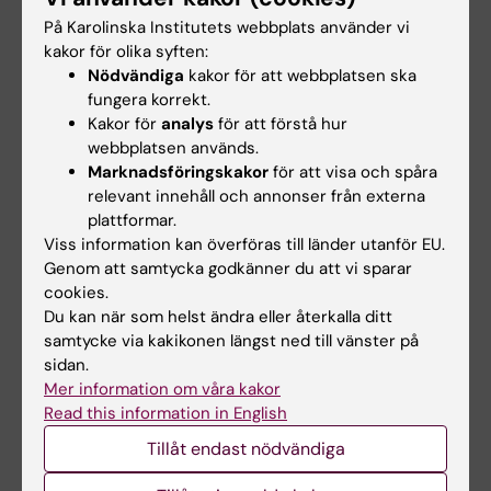
The ‘GA²LEN Sinusitis Cohort’: an introduction
På Karolinska Institutets webbplats använder vi
Vandeplas G; Khan A; Huynh TMT; Tomassen P;
kakor för olika syften:
Alla författare
van Zele T; Cardell L; Arebro J; Olze H; Foerster
Nödvändiga
kakor för att webbplatsen ska
fungera korrekt.
U; Kowalski ML; Olszewska‐Ziąber A; Fokkens
ARTICLE:
PLOS ONE.
2014;9(8):e105618
Kakor för
analys
för att förstå hur
W; van Drunen C; Mullol J; Hellings P; Hox V;
webbplatsen används.
Deprived TLR9 Expression in Apparently
Toskala E; Scadding G; Lund V; Bachert C
Marknadsföringskakor
för att visa och spåra
Healthy Nasal Mucosa Might Trigger Polyp-
relevant innehåll och annonser från externa
Growth in Chronic Rhinosinusitis Patients
plattformar.
Tengroth L; Arebro J; Georen SK; Winqvist O;
Viss information kan överföras till länder utanför EU.
Alla författare
Cardell L-O
Genom att samtycka godkänner du att vi sparar
cookies.
JOURNAL ARTICLE:
CLINICAL AND
Du kan när som helst ändra eller återkalla ditt
TRANSLATIONAL ALLERGY.
2013;3(Suppl 2):o9
samtycke via kakikonen längst ned till vänster på
sidan.
Downregulation of epithelial MHC II expression
Mer information om våra kakor
in chronic rhinosinusitis with polyps
Read this information in English
Arebro J; Tengroth L; Georén SK; Winqvist O;
Tillåt endast nödvändiga
Alla författare
Cardell L