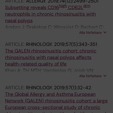
ARTICLE:
ALLERGY.
2019;74(12):2499-2501
high
dim
Subsetting reveals CD16
CD62L
neutrophils in chronic rhinosinusitis with
nasal polyps
Arebro J; Drakskog C; Winqvist O; Bachert C;
Alla författare
Georen SK; Cardell L-O
ARTICLE:
RHINOLOGY.
2019;57(5):343-351
The GALEN rhinosinusitis cohort: chronic
rhinosinusitis with nasal polyps affects
health-related quality of life
Khan A; Thi MTH; Vandeplas G; Joish VN;
Alla författare
Mannent LP; Tomassen P; van Zele T; Cardell L-
O; Arebro J; Olze H; Forster-Ruhrmann U;
ARTICLE:
RHINOLOGY.
2019;57(1):32-42
Kowalski ML; Olszewska-Ziaber A; Fokkens W;
The Global Allergy and Asthma European
van Drunen C; Mullol J; Alobid I; Hellings PW;
Network (GALEN) rhinosinusitis cohort: a large
Hox V; Toskala E; Scadding G; Lund V; Bachert
European cross-sectional study of chronic
C