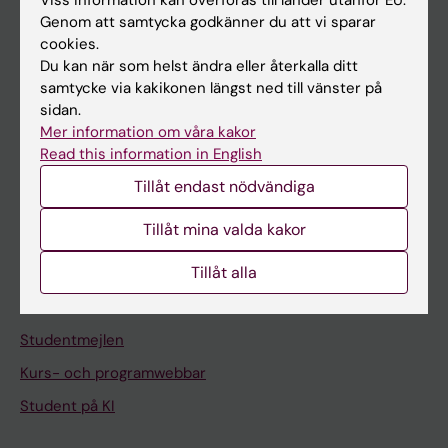
Viss information kan överföras till länder utanför EU.
Genom att samtycka godkänner du att vi sparar
Om KI
cookies.
Du kan när som helst ändra eller återkalla ditt
samtycke via kakikonen längst ned till vänster på
På gång
sidan.
Nyheter
Mer information om våra kakor
Read this information in English
Kalender
Tillåt endast nödvändiga
Student
Tillåt mina valda kakor
Ladok
Tillåt alla
Canvas
Schema
Studentmejlen
Kurs- och programwebbar
Student på KI