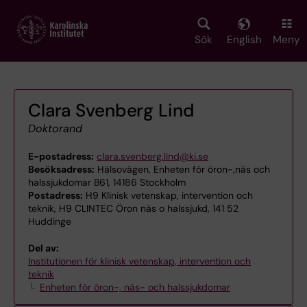
Skip
to
main
Sök
English
Meny
content
Clara Svenberg Lind
Doktorand
E-postadress:
clara.svenberg.lind@ki.se
Besöksadress:
Hälsovägen, Enheten för öron-,näs och
halssjukdomar B61, 14186 Stockholm
Postadress:
H9 Klinisk vetenskap, intervention och
teknik, H9 CLINTEC Öron näs o halssjukd, 141 52
Huddinge
Del av:
Institutionen för klinisk vetenskap, intervention och
teknik
Enheten för öron-, näs- och halssjukdomar