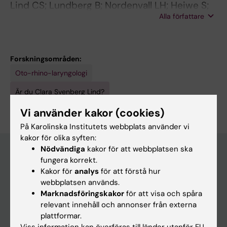
Lind CS; Lundberg B; Nordenvall LH; Heiwe S;
Alla författare
Persson JKE; Hydman J
Forskningsområden:
Oto-rhino-laryngologi
Är du Clara Svenberg Lind?
Redigera din profil
Vi använder kakor (cookies)
På Karolinska Institutets webbplats använder vi
kakor för olika syften:
Nödvändiga
kakor för att webbplatsen ska
fungera korrekt.
Kakor för
analys
för att förstå hur
Huvudmeny
webbplatsen används.
Utbildning
Marknadsföringskakor
för att visa och spåra
relevant innehåll och annonser från externa
Forskarutbildning
plattformar.
Forskning