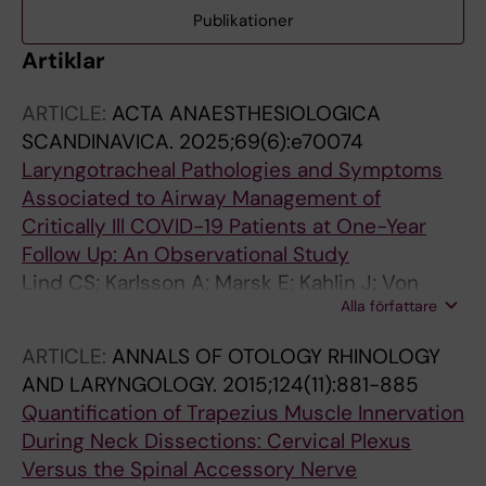
Publikationer
Artiklar
ARTICLE:
ACTA ANAESTHESIOLOGICA
SCANDINAVICA.
2025;69(6):e70074
Laryngotracheal Pathologies and Symptoms
Associated to Airway Management of
Critically Ill COVID-19 Patients at One-Year
Follow Up: An Observational Study
Lind CS; Karlsson A; Marsk E; Kahlin J; Von
Alla författare
Beckerath M; Martensson J; Wanecek M;
Vlastos A; Hynning B; Aspelund LA; Soderin L;
ARTICLE:
ANNALS OF OTOLOGY RHINOLOGY
Wales J
AND LARYNGOLOGY.
2015;124(11):881-885
Quantification of Trapezius Muscle Innervation
During Neck Dissections: Cervical Plexus
Versus the Spinal Accessory Nerve