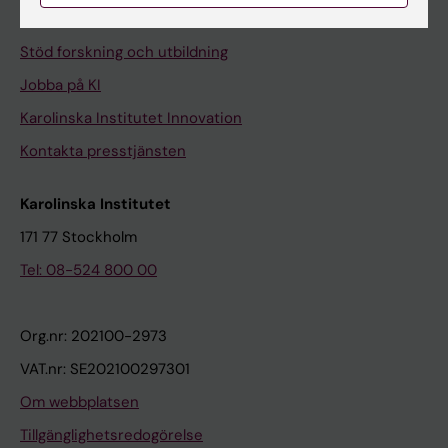
Universitetsbiblioteket
Stöd forskning och utbildning
Jobba på KI
Karolinska Institutet Innovation
Kontakta presstjänsten
Karolinska Institutet
171 77 Stockholm
Tel: 08-524 800 00
Org.nr: 202100-2973
VAT.nr: SE202100297301
Om webbplatsen
Tillgänglighetsredogörelse