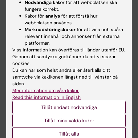
Nödvändiga
kakor för att webbplatsen ska
fungera korrekt.
Kalender
Kakor för
analys
för att förstå hur
webbplatsen används.
Student
Marknadsföringskakor
för att visa och spåra
Ladok
relevant innehåll och annonser från externa
plattformar.
Canvas
Viss information kan överföras till länder utanför EU.
Schema
Genom att samtycka godkänner du att vi sparar
cookies.
Studentmejlen
Du kan när som helst ändra eller återkalla ditt
Kurs- och programwebbar
samtycke via kakikonen längst ned till vänster på
sidan.
Student på KI
Mer information om våra kakor
Read this information in English
Medarbetare
Tillåt endast nödvändiga
Medarbetarportalen
Tillåt mina valda kakor
Kontakta och besök KI
Tillåt alla