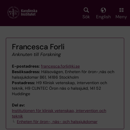
Skip
to
main
Sök
English
Meny
content
Francesca Forli
Anknuten till Forskning
E-postadress:
francesca.forli@ki.se
Besöksadress:
Hälsovägen, Enheten för öron-,näs och
halssjukdomar B61, 14186 Stockholm
Postadress:
H9 Klinisk vetenskap, intervention och
teknik, H9 CLINTEC Öron näs o halssjukd, 141 52
Huddinge
Del av:
Institutionen för klinisk vetenskap, intervention och
teknik
Enheten för öron-, näs- och halssjukdomar