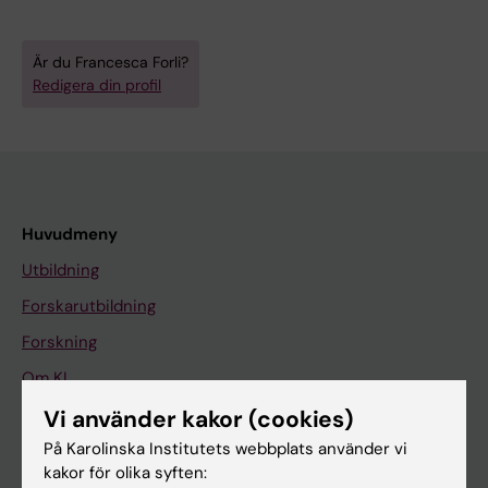
Är du Francesca Forli?
Redigera din profil
Huvudmeny
Utbildning
Forskarutbildning
Forskning
Om KI
Vi använder kakor (cookies)
På Karolinska Institutets webbplats använder vi
På gång
kakor för olika syften:
Nyheter