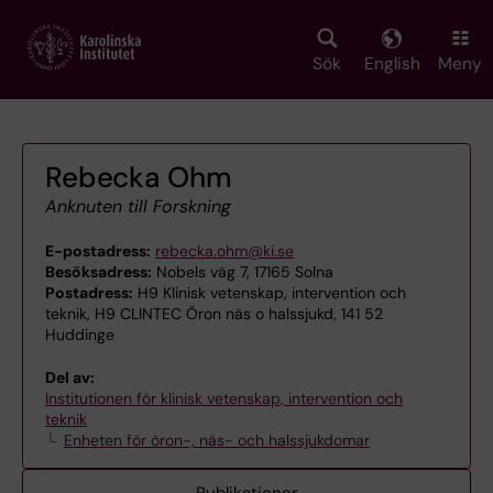
Skip
to
main
Sök
English
Meny
content
Rebecka Ohm
Anknuten till Forskning
E-postadress:
rebecka.ohm@ki.se
Besöksadress:
Nobels väg 7, 17165 Solna
Postadress:
H9 Klinisk vetenskap, intervention och
teknik, H9 CLINTEC Öron näs o halssjukd, 141 52
Huddinge
Del av:
Institutionen för klinisk vetenskap, intervention och
teknik
Enheten för öron-, näs- och halssjukdomar