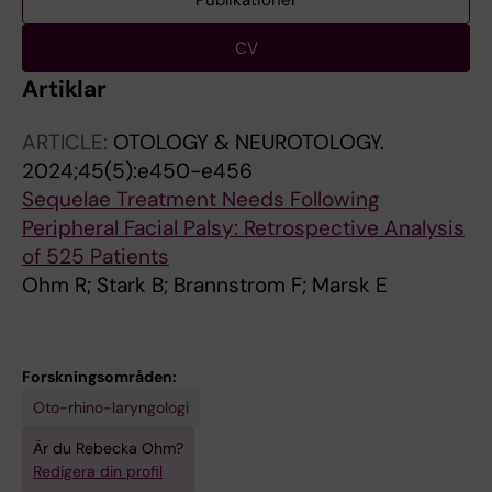
Publikationer
CV
Artiklar
ARTICLE:
OTOLOGY & NEUROTOLOGY.
2024;45(5):e450-e456
Sequelae Treatment Needs Following
Peripheral Facial Palsy: Retrospective Analysis
of 525 Patients
Ohm R; Stark B; Brannstrom F; Marsk E
Forskningsområden:
Oto-rhino-laryngologi
Är du Rebecka Ohm?
Redigera din profil