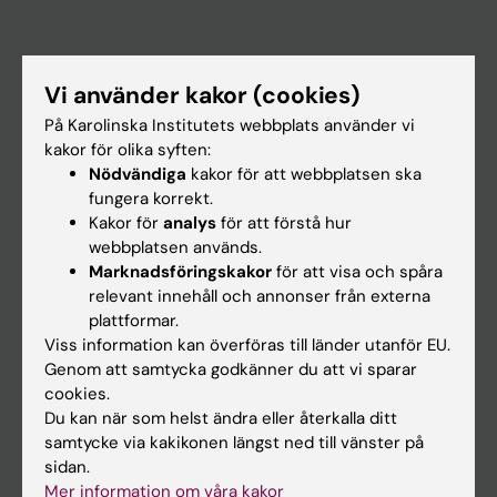
Huvudmeny
Vi använder kakor (cookies)
Utbildning
På Karolinska Institutets webbplats använder vi
Forskarutbildning
kakor för olika syften:
Nödvändiga
kakor för att webbplatsen ska
Forskning
fungera korrekt.
Om KI
Kakor för
analys
för att förstå hur
webbplatsen används.
Marknadsföringskakor
för att visa och spåra
På gång
relevant innehåll och annonser från externa
plattformar.
Nyheter
Viss information kan överföras till länder utanför EU.
Kalender
Genom att samtycka godkänner du att vi sparar
cookies.
Du kan när som helst ändra eller återkalla ditt
Student
samtycke via kakikonen längst ned till vänster på
Ladok
sidan.
Mer information om våra kakor
Canvas