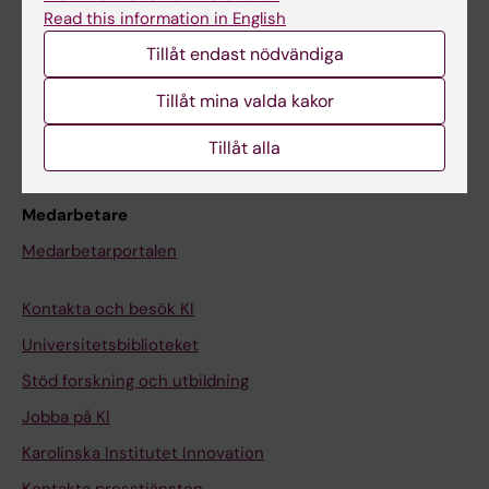
Read this information in English
Schema
Tillåt endast nödvändiga
Studentmejlen
Tillåt mina valda kakor
Kurs- och programwebbar
Student på KI
Tillåt alla
Medarbetare
Medarbetarportalen
Kontakta och besök KI
Universitetsbiblioteket
Stöd forskning och utbildning
Jobba på KI
Karolinska Institutet Innovation