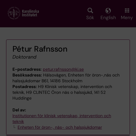
Skip
to
main
Sök
English
Meny
content
Pétur Rafnsson
Doktorand
E-postadress:
petur.rafnsson@ki.se
Besöksadress:
Hälsovägen, Enheten för öron-,näs och
halssjukdomar B61, 14186 Stockholm
Postadress:
H9 Klinisk vetenskap, intervention och
teknik, H9 CLINTEC Öron näs o halssjukd, 141 52
Huddinge
Del av:
Institutionen för klinisk vetenskap, intervention och
teknik
Enheten för öron-, näs- och halssjukdomar