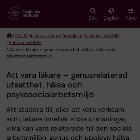
Skip
to
main
Sök
English
Meny
content
/
Om KI
/
Institutet för miljömedicin
/
Forskning vid IMM
/
Enheter vid IMM
Breadcrumb
/ Att vara läkare – genusrelaterad utsatthet, hälsa och
psykosocialarbetsmiljö
Att vara läkare – genusrelaterad
utsatthet, hälsa och
psykosocialarbetsmiljö
Att studera till, eller att vara verksam
som, läkare innebär stora utmaningar,
vilka kan vara relaterade till den sociala
arbetsmiljön, genus och upplevd hälsa.