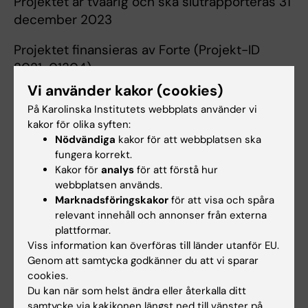
Projektet är tvåårig och ska slutrapporteras 31
december 2023
Projektet finansieras av Forte (Projekt-ID
2021-01304)
Vi använder kakor (cookies)
På Karolinska Institutets webbplats använder vi
Caroline Olsson
kakor för olika syften:
Nödvändiga
kakor för att webbplatsen ska
Projektledare
fungera korrekt.
Kakor för
analys
för att förstå hur
Telefon:
webbplatsen används.
+46852486506
Marknadsföringskakor
för att visa och spåra
E-post:
relevant innehåll och annonser från externa
caroline.olsson@ki.se
plattformar.
Viss information kan överföras till länder utanför EU.
Genom att samtycka godkänner du att vi sparar
Christina Björklund
cookies.
Du kan när som helst ändra eller återkalla ditt
Senior Forskare
samtycke via kakikonen längst ned till vänster på