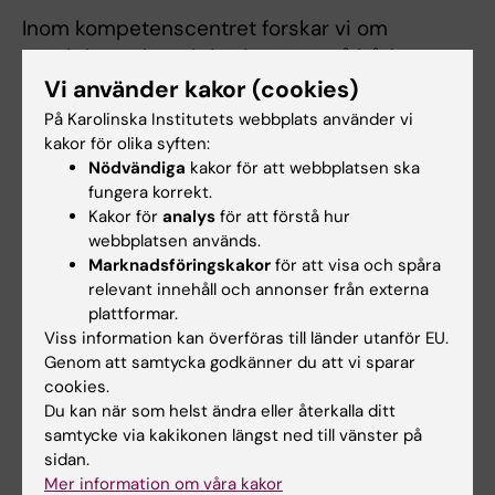
Inom kompetenscentret forskar vi om
proaktiva och reaktiva insatser på både
organisations- och individnivå med målet att
Vi använder kakor (cookies)
minska riskerna för arbetsrelaterad ohälsa
På Karolinska Institutets webbplats använder vi
samt förbättra hälsan hos de anställda. Läs
kakor för olika syften:
Nödvändiga
kakor för att webbplatsen ska
mer på länken nedan.
fungera korrekt.
Kakor för
analys
för att förstå hur
Arbetshälsa i praktiken
webbplatsen används.
Marknadsföringskakor
för att visa och spåra
relevant innehåll och annonser från externa
Implementeringsgruppen
plattformar.
En referensgrupp med representanter från
Viss information kan överföras till länder utanför EU.
enheten för interventions- och
Genom att samtycka godkänner du att vi sparar
cookies.
implementeringsforskning, Sveriges
Du kan när som helst ändra eller återkalla ditt
företagshälsor och praktiker inom intern och
samtycke via kakikonen längst ned till vänster på
extern företagshälsovård i Sverige.
sidan.
Mer information om våra kakor