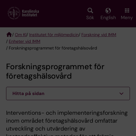
Skip
to
main
Sök
English
Meny
content
/
Om KI
/
Institutet för miljömedicin
/
Forskning vid IMM
/
Enheter vid IMM
Breadcrumb
/ Forskningsprogrammet för företagshälsovård
Forskningsprogrammet för
företagshälsovård
Hitta på sidan
Interventions- och implementeringsforskning
inom området företagshälsovård omfattar
utveckling och utvärdering av