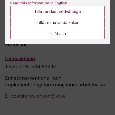
Läs mer på
hemsidan för Sveriges
Read this information in English
företagshälsor
.
Tillåt endast nödvändiga
Tillåt mina valda kakor
Kontaktperson
Tillåt alla
Professor
Irene Jensen
Telefon:08-524 832 12
Enhet:Interventions- och
implementeringsforskning inom arbetshälsa
E-post:
Irene.Jensen@ki.se