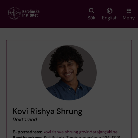
Skip
to
main
Sök
English
Meny
content
Kovi Rishya Shrung
Doktorand
E-postadress:
kovi.rishya.shrung.govindarajan@ki.se
Besöksadress:
SciLifeLab, Tomtebodavägen 23A, 17121