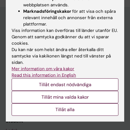
webbplatsen används.
Marknadsföringskakor
för att visa och spåra
relevant innehåll och annonser från externa
plattformar.
Huvudmeny
Viss information kan överföras till länder utanför EU.
Genom att samtycka godkänner du att vi sparar
Utbildning
cookies.
Forskarutbildning
Du kan när som helst ändra eller återkalla ditt
samtycke via kakikonen längst ned till vänster på
Forskning
sidan.
Om KI
Mer information om våra kakor
Read this information in English
Tillåt endast nödvändiga
På gång
Nyheter
Tillåt mina valda kakor
Kalender
Tillåt alla
Student