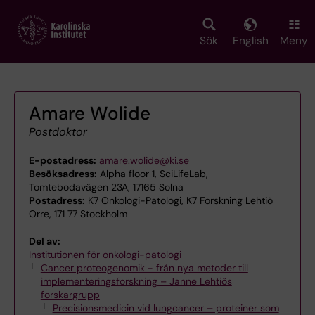
Skip
to
main
Sök
English
Meny
content
Amare Wolide
Postdoktor
E-postadress:
amare.wolide@ki.se
Besöksadress:
Alpha floor 1, SciLifeLab,
Tomtebodavägen 23A, 17165 Solna
Postadress:
K7 Onkologi-Patologi, K7 Forskning Lehtiö
Orre, 171 77 Stockholm
Del av:
Institutionen för onkologi-patologi
Cancer proteogenomik - från nya metoder till
implementeringsforskning – Janne Lehtiös
forskargrupp
Precisionsmedicin vid lungcancer – proteiner som