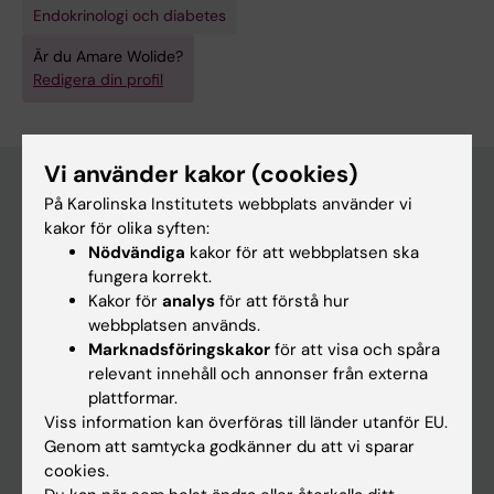
Endokrinologi och diabetes
Är du Amare Wolide?
Redigera din profil
Vi använder kakor (cookies)
På Karolinska Institutets webbplats använder vi
kakor för olika syften:
Huvudmeny
Nödvändiga
kakor för att webbplatsen ska
Utbildning
fungera korrekt.
Kakor för
analys
för att förstå hur
Forskarutbildning
webbplatsen används.
Forskning
Marknadsföringskakor
för att visa och spåra
relevant innehåll och annonser från externa
Om KI
plattformar.
Viss information kan överföras till länder utanför EU.
Genom att samtycka godkänner du att vi sparar
På gång
cookies.
Nyheter