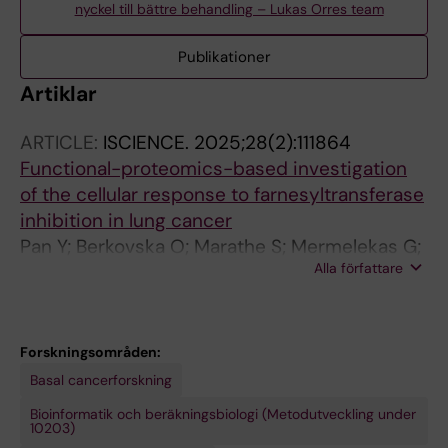
nyckel till bättre behandling – Lukas Orres team
Publikationer
Artiklar
ARTICLE:
ISCIENCE.
2025;28(2):111864
Functional-proteomics-based investigation
of the cellular response to farnesyltransferase
inhibition in lung cancer
Pan Y; Berkovska O; Marathe S; Mermelekas G;
Alla författare
Gudoityte G; Wolide AD; Arslan T; Seashore-
Ludlow B; Lehtio J; Orre LM
Forskningsområden:
Basal cancerforskning
Bioinformatik och beräkningsbiologi (Metodutveckling under
10203)