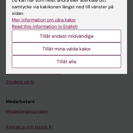
Du kan när som helst ändra eller återkalla ditt
samtycke via kakikonen längst ned till vänster på
Kalender
sidan.
Mer information om våra kakor
Student
Read this information in English
Ladok
Tillåt endast nödvändiga
Canvas
Tillåt mina valda kakor
Schema
Tillåt alla
Studentmejlen
Kurs- och programwebbar
Student på KI
Medarbetare
Medarbetarportalen
Kontakta och besök KI