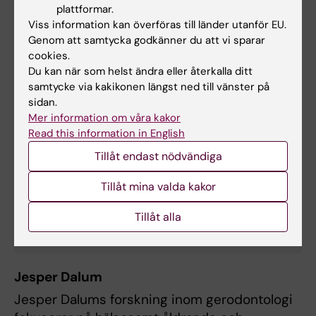
plattformar.
sjuksköterskeyrken samt professioner som
Viss information kan överföras till länder utanför EU.
sköter den sociala sidan av äldreomsorgen.
Genom att samtycka godkänner du att vi sparar
Pågående projekt handlar om tuggförmåga,
cookies.
hemmunvård, tandläkarskräck och
Du kan när som helst ändra eller återkalla ditt
samtycke via kakikonen längst ned till vänster på
munvårdsutbildning till äldre patienter och
sidan.
vårdpersonal.
Mer information om våra kakor
Read this information in English
Tillåt endast nödvändiga
Inger Wårdh
Tillåt mina valda kakor
Anknuten till Forskning
E-post:
Tillåt alla
inger.wardh@ki.se
Jesper Dalum
Jesper Dalums forskning inom gerodontologi