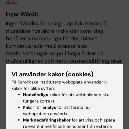
ACT.
Inger Wårdh
Inger Wårdhs forskargrupp fokuserar på
munhälsa hos äldre individer som idag
behåller sina naturliga tänder, ibland
kompletterade med avancerade
tandersättningar, uppe i höga åldrar när
multisjuklighet och funktionsnedsättning ökar.
Detta nya tandvårdsscenario lägger en stor
Vi använder kakor (cookies)
munvårdsbörda både på tandläkarkåren och
På Karolinska Institutets webbplats använder vi
individnivå men också på hälso- och
kakor för olika syften:
sjukvården. Vi försöker identifiera effektiva
Nödvändiga
kakor för att webbplatsen ska
metoder och rutiner för mun- och tandvård i
fungera korrekt.
denna patientgrupp för att bevara
Kakor för
analys
för att förstå hur
munfunktionerna så länge som möjligt. Detta
webbplatsen används.
Marknadsföringskakor
för att visa och spåra
arbete sker i samarbete mellan tandläkare och
relevant innehåll och annonser från externa
tandhygienister men omfattar även läkar- och