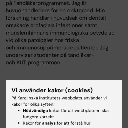
på Tandläkarprogrammet. Jag är
huvudhandledare för en doktorand. Min
forskning handlar i huvudsak om dentalt
orsakade orofaciala infektioner samt
munslemhinnans immunologiska betydelse
vid olika patologier hos friska
och immunosupprimerade patienter. Jag
undervisar studenter på tandläkar-
och KUT programmen.
Forskningsområden:
Vi använder kakor (cookies)
Odontologi
På Karolinska Institutets webbplats använder vi
kakor för olika syften:
Är du Robert Heymann?
Nödvändiga
kakor för att webbplatsen ska
Redigera din profil
fungera korrekt.
Kakor för
analys
för att förstå hur