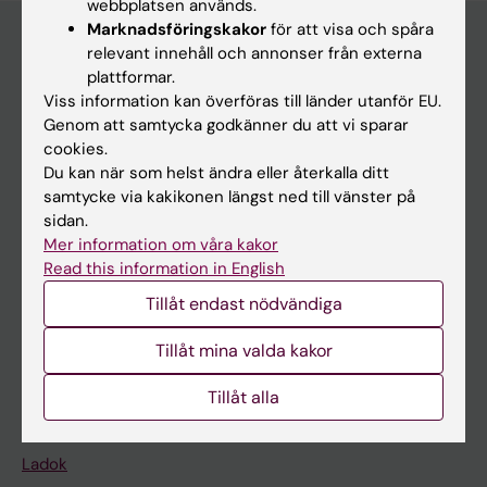
webbplatsen används.
Marknadsföringskakor
för att visa och spåra
relevant innehåll och annonser från externa
plattformar.
Huvudmeny
Viss information kan överföras till länder utanför EU.
Utbildning
Genom att samtycka godkänner du att vi sparar
cookies.
Forskarutbildning
Du kan när som helst ändra eller återkalla ditt
Forskning
samtycke via kakikonen längst ned till vänster på
sidan.
Om KI
Mer information om våra kakor
Read this information in English
På gång
Tillåt endast nödvändiga
Nyheter
Tillåt mina valda kakor
Kalender
Tillåt alla
Student
Ladok