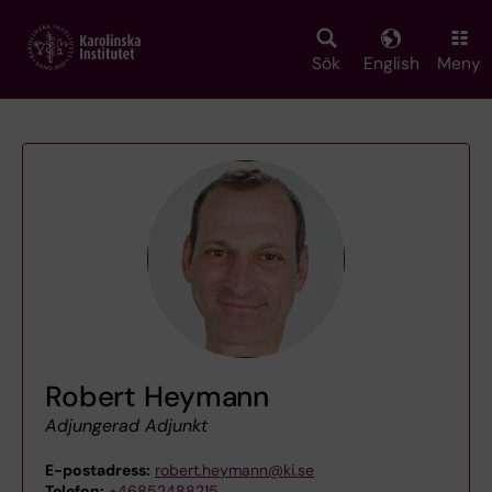
Skip
to
main
Sök
English
Meny
content
Robert Heymann
Adjungerad Adjunkt
E-postadress:
robert.heymann@ki.se
Telefon:
+46852488215