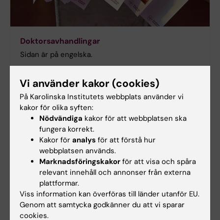
Doktorsavhandlingar
Sidan är på engelska.
Vi använder kakor (cookies)
På Karolinska Institutets webbplats använder vi
Akademiska samarbeten
kakor för olika syften:
Nödvändiga
kakor för att webbplatsen ska
fungera korrekt.
Kakor för
analys
för att förstå hur
webbplatsen används.
Marknadsföringskakor
för att visa och spåra
relevant innehåll och annonser från externa
plattformar.
Viss information kan överföras till länder utanför EU.
Genom att samtycka godkänner du att vi sparar
cookies.