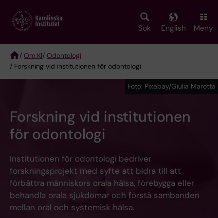
Skip
to
main
Sök
English
Meny
content
/
Om KI
/
Odontologi
/ Forskning vid institutionen för odontologi
Breadcrumb
Foto: Pixabay/Giulia Marotta
Forskning vid institutionen
för odontologi
Institutionen för odontologi bedriver
forskningsprojekt med syfte att bidra till att
förbättra människors orala hälsa, förebygga eller
behandla orala sjukdomar och förstå sambanden
mellan oral och systemisk hälsa.