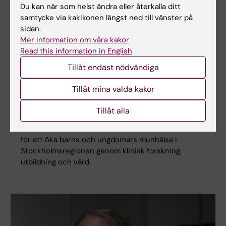
Du kan när som helst ändra eller återkalla ditt
samtycke via kakikonen längst ned till vänster på
sidan.
Mer information om våra kakor
Read this information in English
Tillåt endast nödvändiga
Tillåt mina valda kakor
Tillåt alla
Akademiskt barntandvårdscentrum
Akademiskt barntandvårdscentrum, ABC, arbetar
för att öka barns och ungdomars munhälsa i
Stockholmsregionen genom klinisk forskning,
utbildning och vård.