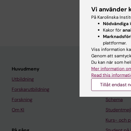
ARTICLE:
SCIENTIFIC
Vi använder 
In vitro and in vivo v
På Karolinska Insti
microvascular surger
Nödvändiga
k
Loh JSP; Feng K-C; Y
Kakor för
ana
Marknadsför
plattformar.
Viss information kan
Genom att samtycka
Du kan när som hels
Huvudmeny
Mer information om
Student
Read this informati
Utbildning
Ladok
Tillåt endast 
Forskarutbildning
Canvas
Forskning
Schema
Om KI
Studentmej
Kurs- och 
På gång
Student på 