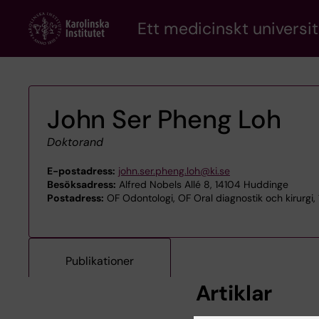
Skip
Ett medicinskt universit
to
main
content
John Ser Pheng Loh
Doktorand
E-postadress:
john.ser.pheng.loh@ki.se
Besöksadress:
Alfred Nobels Allé 8, 14104 Huddinge
Postadress:
OF Odontologi, OF Oral diagnostik och kirurgi,
Publikationer
Artiklar