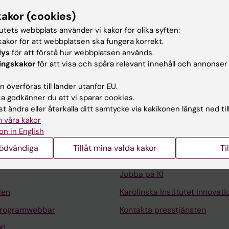
 REPORTS.
2026;16(1):8772
kakor (cookies)
alidation of a novel 3D-printed vessel anastomosis devic
tutets webbplats använder vi kakor för olika syften:
y
akor för att webbplatsen ska fungera korrekt.
uan Y; Zhu Y; Heymann R; Rasmusson L; Tan JKS; Leo HL;
lys
för att förstå hur webbplatsen används.
ingskakor
för att visa och spåra relevant innehåll och annonser
 överföras till länder utanför EU.
 godkänner du att vi sparar cookies.
t ändra eller återkalla ditt samtycke via kakikonen längst ned til
 våra kakor
Kontakta och besök KI
on in English
Universitetsbiblioteket
nödvändiga
Tillåt mina valda kakor
Ti
Stöd forskning och utbildning
Jobba på KI
len
Karolinska Institutet Innovati
programwebbar
Kontakta presstjänsten
KI