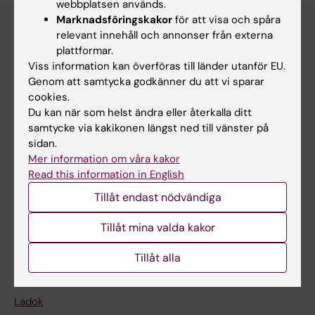
webbplatsen används.
Marknadsföringskakor
för att visa och spåra
relevant innehåll och annonser från externa
plattformar.
Huvudmeny
Viss information kan överföras till länder utanför EU.
Utbildning
Genom att samtycka godkänner du att vi sparar
cookies.
Forskarutbildning
Du kan när som helst ändra eller återkalla ditt
Forskning
samtycke via kakikonen längst ned till vänster på
sidan.
Om KI
Mer information om våra kakor
Read this information in English
På gång
Tillåt endast nödvändiga
Nyheter
Tillåt mina valda kakor
Kalender
Tillåt alla
Student
Ladok