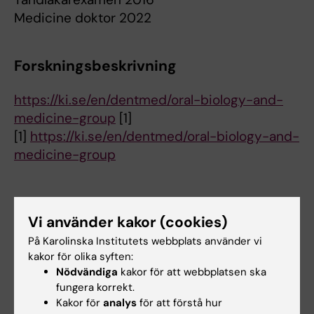
Medicine doktor 2022
Forskningsbeskrivning
https://ki.se/en/dentmed/oral-biology-and-
medicine-group
[1]
[1]
https://ki.se/en/dentmed/oral-biology-and-
medicine-group
Forskningsområden:
Vi använder kakor (cookies)
Annan hälsovetenskap
På Karolinska Institutets webbplats använder vi
kakor för olika syften:
Är du Victor Tollemar?
Nödvändiga
kakor för att webbplatsen ska
Redigera din profil
fungera korrekt.
Kakor för
analys
för att förstå hur