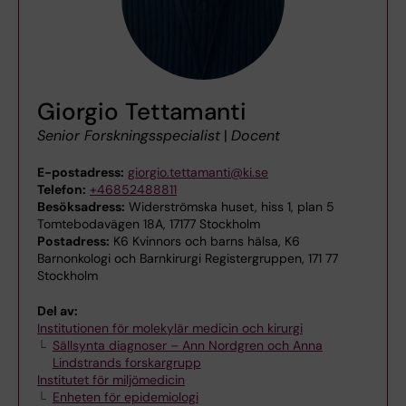
Giorgio Tettamanti
Senior Forskningsspecialist
|
Docent
E-postadress:
giorgio.tettamanti@ki.se
Telefon:
+46852488811
Besöksadress:
Widerströmska huset, hiss 1, plan 5
Tomtebodavägen 18A, 17177 Stockholm
Postadress:
K6 Kvinnors och barns hälsa, K6
Barnonkologi och Barnkirurgi Registergruppen, 171 77
Stockholm
Del av:
Institutionen för molekylär medicin och kirurgi
Sällsynta diagnoser – Ann Nordgren och Anna
Lindstrands forskargrupp
Institutet för miljömedicin
Enheten för epidemiologi