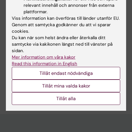
cohort study
relevant innehåll och annonser från externa
* *Bachelor's degree, Statistics (2006)*
plattformar.
Department of Statistics, University of Milano-
Viss information kan överföras till länder utanför EU.
Bicocca, Milano, Italy
Genom att samtycka godkänner du att vi sparar
Thesis title: A new approach for evaluating the
cookies.
Du kan när som helst ändra eller återkalla ditt
time dependence between
samtycke via kakikonen längst ned till vänster på
categorical responses
sidan.
Mer information om våra kakor
Read this information in English
Forskningsområden:
Tillåt endast nödvändiga
Övrig annan medicin och hälsovetenskap
Tillåt mina valda kakor
Är du Giorgio Tettamanti?
Redigera din profil
Tillåt alla