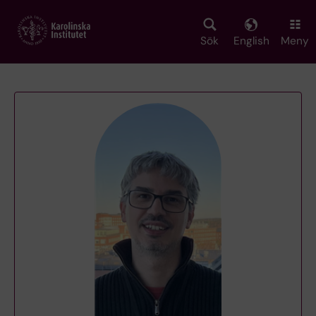
Skip
to
main
Sök
English
Meny
content