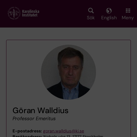
Skip
to
main
Sök
English
Meny
content
Göran Walldius
Professor Emeritus
E-postadress:
goran.walldius@ki.se
Besöksadress:
Nobels väg 13, 17177 Stockholm