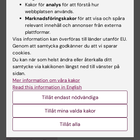
Kakor för
analys
för att förstå hur
Studieresultaten baseras på 175 000
webbplatsen används.
individers laboratoriedata (AMORIS-basen)
Marknadsföringskakor
för att visa och spåra
som under den senaste 20-årsperioden
relevant innehåll och annonser från externa
länkats till medicinska risker dokumenterade i
plattformar.
olika nationella hälsoregister. Våra fynd talar
Viss information kan överföras till länder utanför EU.
Genom att samtycka godkänner du att vi sparar
för att balansen mellan de skadliga apoB och
cookies.
de skyddande apoA-I, den så kallade
Du kan när som helst ändra eller återkalla ditt
apoB/apoA-I-kvoten, är den bästa enskilda
samtycke via kakikonen längst ned till vänster på
riskmarkören för hjärtinfarkt och stroke av alla
sidan.
lipider. ApoB och apoA-I har redan börjat
Mer information om våra kakor
Read this information in English
användas på vissa kliniker runt om i landet.
Tillåt endast nödvändiga
Tillåt mina valda kakor
Forskningsområden:
Epidemiologi
Tillåt alla
Är du Göran Walldius?